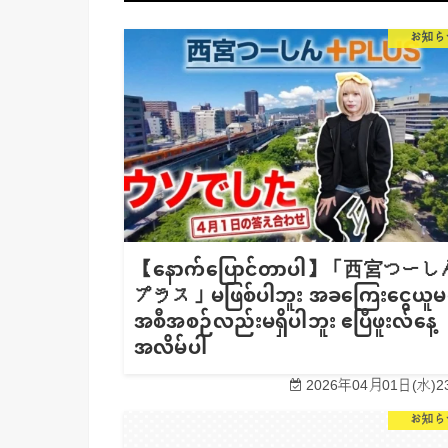
お知ら
【နောက်ပြောင်တာပါ】「西宮つーし
プラス」မဖြစ်ပါဘူး အခကြေးငွေယူမယ
အစီအစဉ်လည်းမရှိပါဘူး ဧပြီဖူးလ်နေ့
အလိမ်ပါ
2026年04月01日(水)23
お知ら