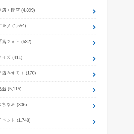
開店・閉店
(4,899)
グルメ
(1,554)
西宮フォト
(582)
クイズ
(411)
お店みせて！
(170)
話題
(5,115)
まちなみ
(806)
イベント
(1,748)