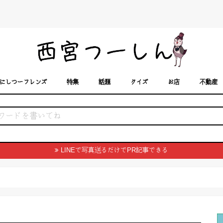
にしつーフレンズ
特集
話題
クイズ
お店
不動産
トカレンダー
「西宮スポット」に載せるには？
まちなみ
LINEで写真送るだけでPR記事できる