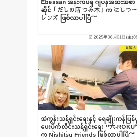
Ebessan အနီးကပ်ရှိ ဂျပန်အစားအစာ
ဆိုင်「だしの店 つみ木」က にしつ
レンズ ဖြစ်လာပါပြီ～
2025年08月01日(金)08
お知ら
အဲကွန်းသန့်ရှင်းရေးနှင့် ရေချိုးကန်ပြန်ပ
ပေးပိုက်လိုင်းသန့်ရှင်းရေး “六-ROKU
က Nishitsu Friends ဖြစ်လာပါပြီ～