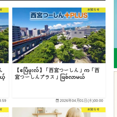
せ
お知らせ
ん
【ဧပြီဖူးလ်】「西宮つーしん」က「西
့်
宮つーしんプラス」ဖြစ်လာမယ်
:59
2026年04月01日(水)00:00
せ
お知らせ