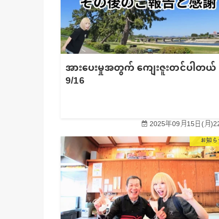
အားပေးမှုအတွက် ကျေးဇူးတင်ပါတယ်
9/16
2025年09月15日(月)22
お知ら