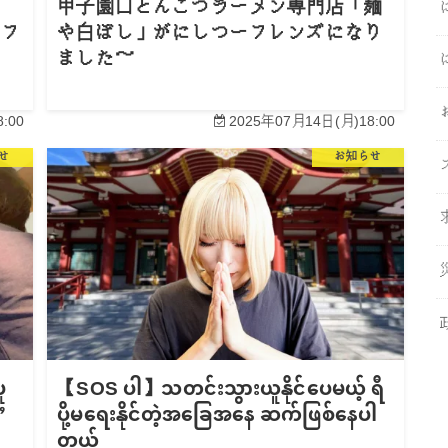
甲子園口とんこつラーメン専門店「麺
ーフ
や白ぼし」がにしつーフレンズになり
ました～
:00
2025年07月14日(月)18:00
せ
お知らせ
ူ
【SOS ပါ】သတင်းသွားယူနိုင်ပေမယ့် ရီ
”
ပို့မရေးနိုင်တဲ့အခြေအနေ ဆက်ဖြစ်နေပါ
တယ်