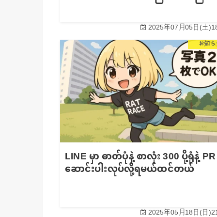
2025年07月05日(土)18
お知ら
LINE မှာ ဓာတ်ပုံနဲ့ စာလုံး 300 ပို့ရုံနဲ့ PR
ဆောင်းပါးလုပ်လို့ရမယ်ထင်တယ်
2025年05月18日(日)21