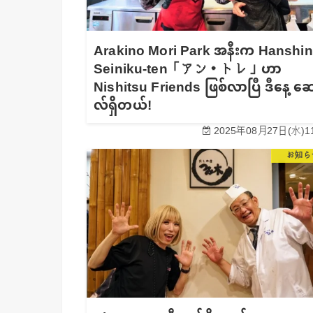
Arakino Mori Park အနီးက Hanshin
Seiniku-ten「アン・トレ」ဟာ
Nishitsu Friends ဖြစ်လာပြီ ဒီနေ့ ဆ
လ်ရှိတယ်!
2025年08月27日(水)11
お知ら