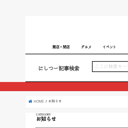
開店・閉店
グルメ
イベント
西宮の開店・閉店まとめ（日付順）
西宮市のイベン
にしつー記事検索
お知らせ
HOME
お知らせ