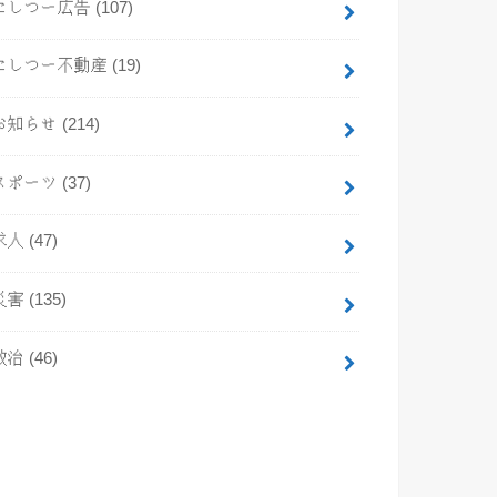
にしつー広告
(107)
にしつー不動産
(19)
お知らせ
(214)
スポーツ
(37)
求人
(47)
災害
(135)
政治
(46)