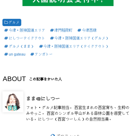
グルメ
今津・阪神国道エリア
津門稲荷町
今津西線
にしつーテイクアウト
今津・阪神国道エリア（グルメ）
グルメ（まま）
今津・阪神国道エリア（テイクアウト）
un gateau
アンガトー
ABOUT
この記事をかいた人
まま＠にしつー
フォト・グルメ記事担当。 西宮生まれの西宮育ち、生粋の
みやっこ。 西宮のシンボル甲山がある森林公園を溺愛して
いる。にしつー（西宮つーしん）の自然担当員。