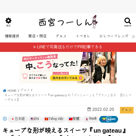
search
設定
情報提供
開店・閉店
グルメ
イベカレ
にしつーフレンズ
LINEで写真送るだけでPR記事できる
グルメ
HOME
キューブな形が映えるスイーツ『un gateau』の「パンシュー」と「プリン」など 【にしつ
ーグルメ】
グルメ
2022.02.20
日本語
EN
Tiếng Việt
繁體
မြန်မာ
नेपाली
キューブな形が映えるスイーツ『un gateau』