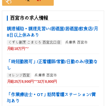
西宮市の求人情報
調理補助・調理見習い/居酒屋/居酒屋/飲食店/月
8日以上休みあり
くずし割烹 こまじろ 西宮北口店
兵庫県 西宮市
月給18万円～
「時短勤務可」/正看護師/常勤/日勤のみ/夜勤な
し
オレンジ西宮
兵庫県 西宮市
月給25万8,900円～32万8,800円
「作業療法士・OT」訪問看護ステーション/賞
与あり