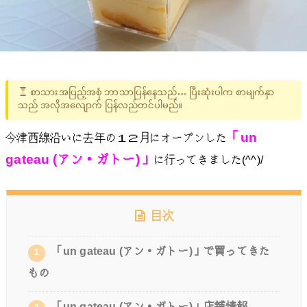
စာသားအပြည့်အစုံ ဘာသာပြန်နေသည်… ပြီးဆုံးပါက စာမျက်နှာ
သည် အလိုအလျောက် ပြန်လည်တင်ပါမည်။
「un
今津西線沿いに去年の１２月にオープンした
gateau (アン・ガトー)」
に行ってきました(^^)/
目次
「un gateau (アン・ガトー)」で買ってきた
1
もの