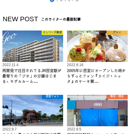
プロフィール
NEW POST
このライターの最新記事
にしつー不動産
グルメ
2022.11.4
2022.8.16
再開発で注目されてるJR西宮駅が
2005年に西宮にオープンした時か
最寄りの「ジオ」の分譲はじま
らずっとファン『エイジ・ニッ
る。モデルルーム…
タ』のケーキ買…
西宮フォト
開店・閉店
2022.8.7
2022.8.5