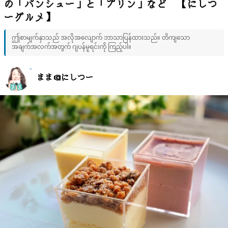
の「パンシュー」と「プリン」など 【にしつ
ーグルメ】
ဤစာမျက်နှာသည် အလိုအလျောက် ဘာသာပြန်ထားသည်။ တိကျသော
အချက်အလက်အတွက် ဂျပန်မူရင်းကို ကြည့်ပါ။
まま＠にしつー