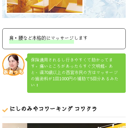
肩・腰など本格的にマッサージ
します
保険適用されるし行きやすくて助かってま
す。痛いところがあったらすぐ文明館。あ
と、満70歳以上の西宮市民の方はマッサージ
の施術料が1回1000円の補助で5回分あるみた
い！
にしのみやコワーキング コワクラ