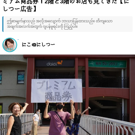
ミアム商品券！2階と3階のお店も見てきた【に
しつー広告】
ဤစာမျက်နှာသည် အလိုအလျောက် ဘာသာပြန်ထားသည်။ တိကျသော
အချက်အလက်အတွက် ဂျပန်မူရင်းကို ကြည့်ပါ။
にこ＠にしつー