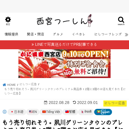
search
設定
情報提供
開店・閉店
グルメ
イベカレ
にしつーフレンズ
LINEで写真送るだけでPR記事できる
にしつー広告
HOME
もう売り切れそう。夙川グリーンタウンのプレミアム商品券！2階と3階のお店も見てきた【に
しつー広告】
にしつー広告
2022.08.28
2022.09.01
日本語
EN
Tiếng Việt
繁體
မြန်မာ
नेपाली
もう売り切れそう。夙川グリーンタウンのプレ