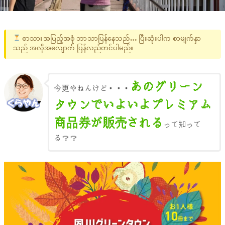
စာသားအပြည့်အစုံ ဘာသာပြန်နေသည်… ပြီးဆုံးပါက စာမျက်နှာ
သည် အလိုအလျောက် ပြန်လည်တင်ပါမည်။
あのグリーン
今更やねんけど・・・
タウンでいよいよプレミアム
商品券が販売される
って知って
る？？