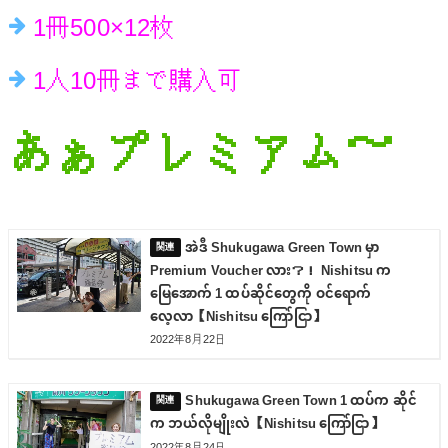
1冊500×12枚
1人10冊まで購入可
あぁ
プレミアム～
အဲဒီ Shukugawa Green Town မှာ
Premium Voucher လား？！ Nishitsu က
မြေအောက် 1 ထပ်ဆိုင်တွေကို ဝင်ရောက်
လေ့လာ【Nishitsu ကြော်ငြာ】
2022年8月22日
Shukugawa Green Town 1 ထပ်က ဆိုင်
က ဘယ်လိုမျိုးလဲ【Nishitsu ကြော်ငြာ】
2022年8月24日