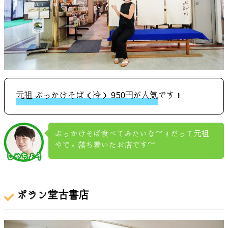
元祖 ぶっかけそば（冷） 950円が人気
です！
ぶっかけそば食べてみたいな～！だって元祖
やで。落ち着いたお店です～
ポラン堂古書店