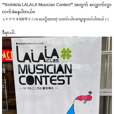
“Nishikita LALALA Musician Contest” အတွက် လျှောက်လွှာ
လက်ခံနေပါတယ်။
（かがやき509号
さんက ပေးပို့ထားတဲ့ သတင်းပါ။ ကျေးဇူးတင်ပါတယ်！)
ဒီမှာပါ↓