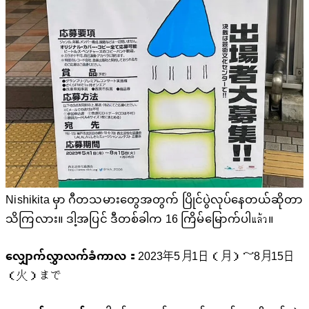
Nishikita မှာ ဂီတသမားတွေအတွက် ပြိုင်ပွဲလုပ်နေတယ်ဆိုတာ
သိကြလား။ ဒါ့အပြင် ဒီတစ်ခါက 16 ကြိမ်မြောက်ပါแล้ว။
လျှောက်လွှာလက်ခံကာလ：
2023年5月1日（月）～8月15日
（火）まで