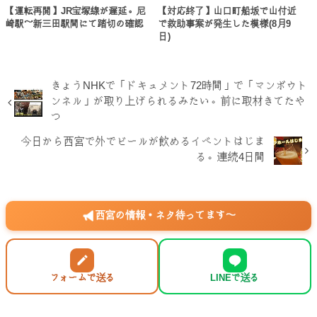
【運転再開】JR宝塚線が遅延。尼
【対応終了】山口町船坂で山付近
崎駅～新三田駅間にて踏切の確認
で救助事案が発生した模様(8月9
日)
きょうNHKで「ドキュメント72時間」で「マンボウト
ンネル」が取り上げられるみたい。前に取材きてたや
つ
今日から西宮で外でビールが飲めるイベントはじま
る。連続4日間
西宮の情報・ネタ待ってます〜
フォームで送る
LINEで送る