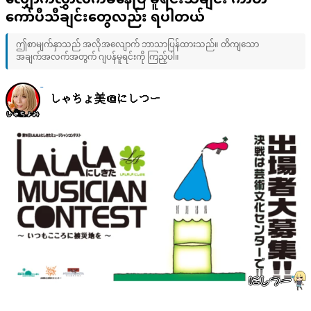
လျှောက်လွှာလက်ခံနေပြီ မူရင်းသီချင်း ကာဗာ
ကော်ပီသီချင်းတွေလည်း ရပါတယ်
ဤစာမျက်နှာသည် အလိုအလျောက် ဘာသာပြန်ထားသည်။ တိကျသော
အချက်အလက်အတွက် ဂျပန်မူရင်းကို ကြည့်ပါ။
しゃちょ美＠にしつー