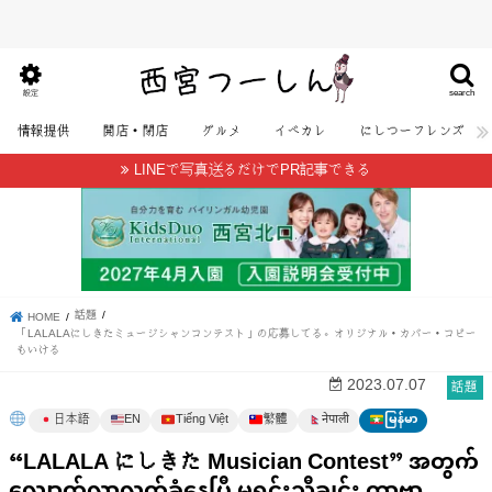
search
設定
情報提供
開店・閉店
グルメ
イベカレ
にしつーフレンズ
LINEで写真送るだけでPR記事できる
話題
HOME
「LALALAにしきたミュージシャンコンテスト」の応募してる。オリジナル・カバー・コピー
もいける
話題
2023.07.07
日本語
EN
Tiếng Việt
繁體
မြန်မာ
नेपाली
“LALALA にしきた Musician Contest” အတွက်