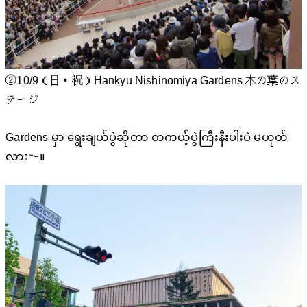
②10/9（日・祝）Hankyu Nishinomiya Gardens 木の葉のス
テージ
Gardens မှာ ရွေးချယ်ပွဲဆိုတာ တကယ့်ပွဲကြီးနီးပါးပဲ မဟုတ်
လား〜။