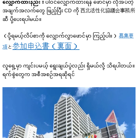
လျှောက်ထားနည်း：
ပါဝင်လျှောက်ထားရန် ဖောင်မှာ လိုအပ်တဲ့
အချက်အလက်တွေ ဖြည့်ပြီး CD ကို 西北活性化協議会事務所
ဆီ ပို့ပေးရပါမယ်။
（ပို့ရမယ့်လိပ်စာကို လျှောက်လွှာဖောင်မှာ ကြည့်ပါ။）
募集要
参加申込書（裏面）
項
と
လူရှေ့မှာ ကျင်းပမယ့် ရွေးချယ်ပွဲလည်း ရှိမယ်လို့ သိရပါတယ်။
ရက်စွဲတွေက အစီအစဉ်အရဆိုရင်