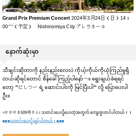
Grand Prix Premium Concert
2024年3月24日（日）14：
00～（予定） Nishinomiya City プレラホール
နောက်ဆုံးမှာ
သီချင်းဆိုတာကို နည်းနည်းလေးပဲ ကိုယ့်ကိုယ်ကိုယုံကြည်မှုရှိ
တယ်ဆိုရင်တောင် စိန်ခေါ်ကြည့်ပါနော်〜။ ရွေးချယ်ခံရရင်
တော့ “にしつー ရဲ့ ဆောင်းပါးကို မြင်ပြီးပါ” လို့ ပြောပေးပါ
ဦး။
※かがやき509号さん၊ သတင်းပေးပို့ပေးတဲ့အတွက် ကျေးဇူးတင်ပါတယ်！！
■■■သတင်းပေးပို့ချင်ပါတယ်！■■■