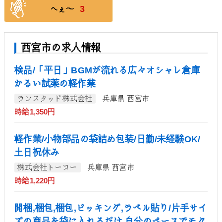
3
へぇ〜
西宮市の求人情報
検品/「平日」BGMが流れる広々オシャレ倉庫
かるい試薬の軽作業
ランスタッド株式会社
兵庫県 西宮市
時給1,350円
軽作業/小物部品の袋詰め包装/日勤/未経験OK/
土日祝休み
株式会社トーコー
兵庫県 西宮市
時給1,220円
開梱,梱包,梱包,ピッキング,ラベル貼り/片手サイ
ズの商品を袋に入れるだけ 自分のペースでモク