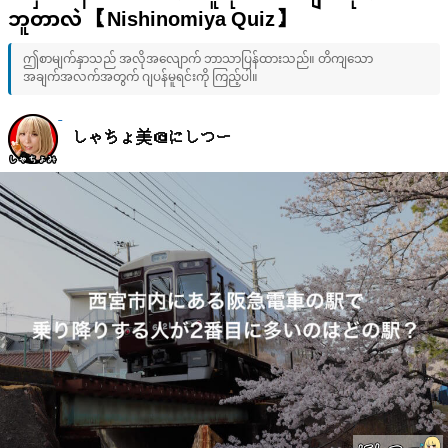
ဘူတာလဲ 【Nishinomiya Quiz】
ဤစာမျက်နှာသည် အလိုအလျောက် ဘာသာပြန်ထားသည်။ တိကျသော
အချက်အလက်အတွက် ဂျပန်မူရင်းကို ကြည့်ပါ။
しゃちょ美＠にしつー