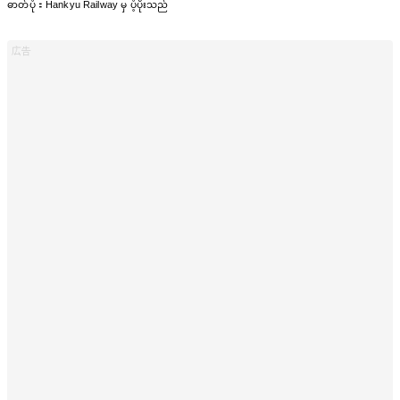
ဓာတ်ပုံ：Hankyu Railway မှ ပံ့ပိုးသည်