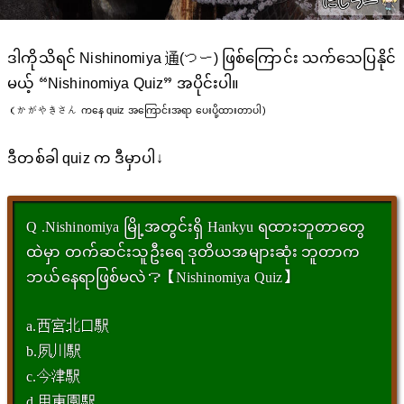
ဒါကိုသိရင် Nishinomiya 通(つー) ဖြစ်ကြောင်း သက်သေပြနိုင်
မယ့် “Nishinomiya Quiz” အပိုင်းပါ။
（かがやきさん ကနေ quiz အကြောင်းအရာ ပေးပို့ထားတာပါ)
ဒီတစ်ခါ quiz က ဒီမှာပါ↓
Q .Nishinomiya မြို့အတွင်းရှိ Hankyu ရထားဘူတာတွေ
ထဲမှာ တက်ဆင်းသူဦးရေ ဒုတိယအများဆုံး ဘူတာက
ဘယ်နေရာဖြစ်မလဲ？【Nishinomiya Quiz】
a.西宮北口駅
b.夙川駅
c.今津駅
d.甲東園駅