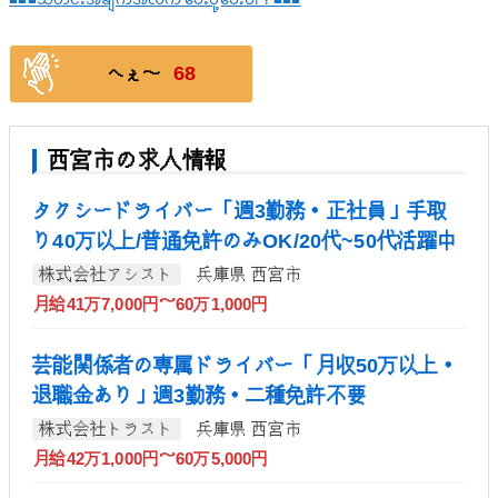
■■■သတင်းအချက်အလက် ပေးပို့ပေးပါ！■■■
68
へぇ〜
西宮市の求人情報
タクシードライバー「週3勤務・正社員」手取
り40万以上/普通免許のみOK/20代~50代活躍中
株式会社アシスト
兵庫県 西宮市
月給41万7,000円～60万1,000円
芸能関係者の専属ドライバー「月収50万以上・
退職金あり」週3勤務・二種免許不要
株式会社トラスト
兵庫県 西宮市
月給42万1,000円～60万5,000円