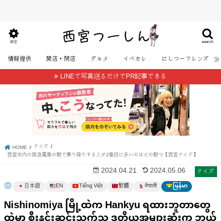
search
設定
情報提供
開店・閉店
グルメ
イベカレ
にしつーフレンズ
LINEで写真送るだけでPR記事できる
クイズ
HOME
西宮市内の阪急電車の駅で乗り降りする人が2番目に多いのはどの駅？【西宮クイズ】
クイズ
2024.04.21
2024.05.06
日本語
EN
Tiếng Việt
繁體
မြန်မာ
नेपाली
Nishinomiya မြို့ထဲက Hankyu ရထားဘူတာတွေ
ထဲမှာ စီးနင်းဆင်းသက်သူ ဒုတိယအများဆုံးက ဘယ်