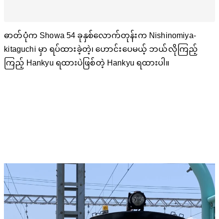
ဓာတ်ပုံက Showa 54 ခုနှစ်လောက်တုန်းက Nishinomiya-
kitaguchi မှာ ရပ်ထားခဲ့တဲ့၊ ဟောင်းပေမယ့် ဘယ်လိုကြည့်
ကြည့် Hankyu ရထားပဲဖြစ်တဲ့ Hankyu ရထားပါ။