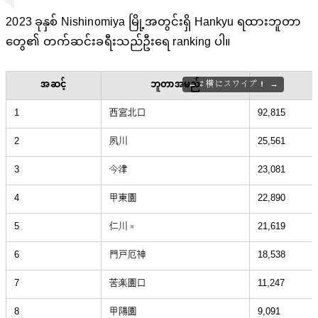
2023 ခုနှစ် Nishinomiya မြို့အတွင်းရှိ Hankyu ရထားဘူတာ
တွေ၏ တက်ဆင်းခရီးသည်ဦးရေ ranking ပါ။
အဆင့်
ဘူတာအမည်
⇄ 横にスワイプ！
1
西宮北口
92,815
2
夙川
25,561
3
今津
23,081
4
甲東園
22,890
5
仁川
21,619
※
6
門戸厄神
18,538
7
苦楽園口
11,247
8
甲陽園
9,091