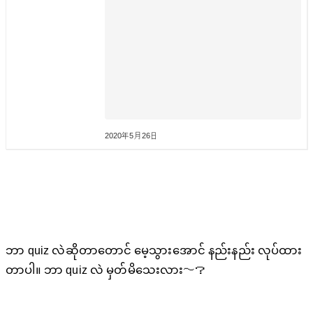
2020年5月26日
ဘာ quiz လဲဆိုတာတောင် မေ့သွားအောင် နည်းနည်း လုပ်ထား
တာပါ။ ဘာ quiz လဲ မှတ်မိသေးလား〜？