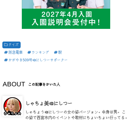
クイズ
阪急電車
ランキング
駅
かがやき509号＠にしつーサポーター
ABOUT
この記事をかいた人
しゃちょ美＠にしつー
しゃちょう＠にしつーの女の姿バージョン。中身は男。 こ
の姿で西宮市内のイベントや取材にちょいちょい行ってる。