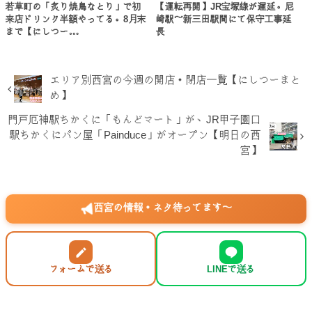
若草町の「炙り焼鳥なとり」で初
【運転再開】JR宝塚線が遅延。尼
来店ドリンク半額やってる。8月末
崎駅～新三田駅間にて保守工事延
まで【にしつー…
長
エリア別西宮の今週の開店・閉店一覧【にしつーまと
め】
門戸厄神駅ちかくに「もんどマート」が、JR甲子園口
駅ちかくにパン屋「Painduce」がオープン【明日の西
宮】
西宮の情報・ネタ待ってます〜
フォームで送る
LINEで送る