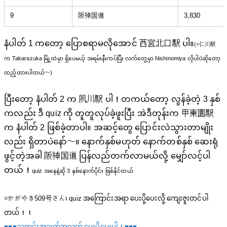
9
阪神国道
3,830
နံပါတ် 1 ကတော့ ပြောစရာမလိုအောင် 西宮北口駅 ပါ။
(※仁川駅
က Takarazuka မြို့ထဲမှာ ရှိပေမယ့် အရမ်းနီးကပ်ပြီး လက်တွေ့မှာ Nishinomiya လိုပါပဲဆိုတော့
ထည့်ထားပါတယ်〜)
ပြီးတော့ နံပါတ် 2 က 夙川駅 ပါ！တကယ်တော့ လွန်ခဲ့တဲ့ 3 နှစ်
ကလည်း ဒီ quiz ကို တူတူလုပ်ခဲ့ဖူးပြီး အဲဒီတုန်းက 甲東園駅
က နံပါတ် 2 ဖြစ်ခဲ့တာပါ။ အဆင့်တွေ ပြောင်းလဲသွားတာမျိုး
လည်း ရှိတာပဲနော်〜။ နောက်နှစ်မဟုတ် နောက်တစ်နှစ် ဆေးရုံ
ဖွင့်တဲ့အခါ 阪神国道 ပြန်လည်တက်လာမယ်လို့ မျှော်လင့်ပါ
တယ်！
quiz အနေနဲ့ဆို 3 နှစ်နောက်ပိုင်း ဖြစ်နိုင်တယ်
※かがやき509号さん၊ quiz အကြောင်းအရာ ပေးပို့ပေးလို့ ကျေးဇူးတင်ပါ
တယ်！！