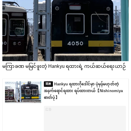
မကြာခဏ မမြင်ဖူးတဲ့ Hankyu ရထားရဲ့ ကယ်ဆယ်ရေးယာဉ်
Hankyu ရထားဂိုဒေါင်မှာ ပုံမှန်မဟုတ်တဲ့
အနက်ရောင်ရထား ရပ်ထားတယ်【Nishinomiya
ဓာတ်ပုံ】