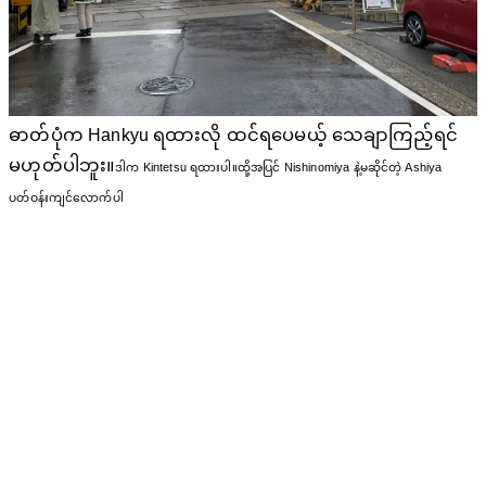
ဓာတ်ပုံက Hankyu ရထားလို ထင်ရပေမယ့် သေချာကြည့်ရင်
မဟုတ်ပါဘူး။
ဒါက Kintetsu ရထားပါ
။
ထို့အပြင် Nishinomiya နဲ့မဆိုင်တဲ့ Ashiya
ပတ်ဝန်းကျင်လောက်ပါ