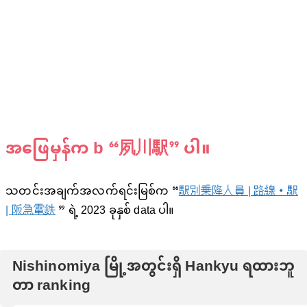
အဖြေမှန်က b “夙川駅” ပါ။
သတင်းအချက်အလက်ရင်းမြစ်က “
駅別乗降人員 | 路線・駅
| 阪急電鉄
” ရဲ့ 2023 ခုနှစ် data ပါ။
Nishinomiya မြို့အတွင်းရှိ Hankyu ရထားဘူ
တာ ranking