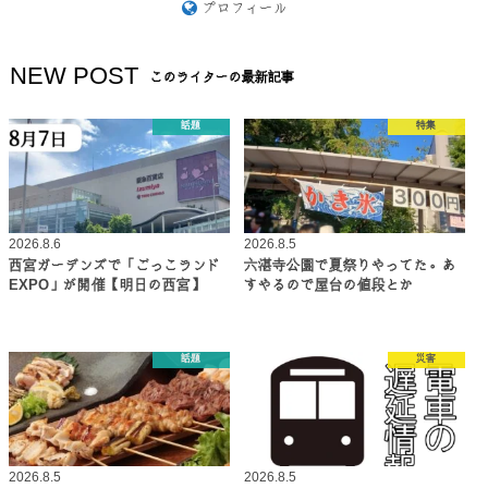
プロフィール
NEW POST
このライターの最新記事
話題
特集
2026.8.6
2026.8.5
西宮ガーデンズで「ごっこランド
六湛寺公園で夏祭りやってた。あ
EXPO」が開催【明日の西宮】
すやるので屋台の値段とか
話題
災害
2026.8.5
2026.8.5