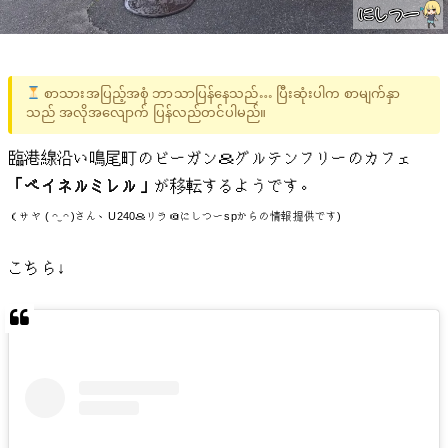
စာသားအပြည့်အစုံ ဘာသာပြန်နေသည်… ပြီးဆုံးပါက စာမျက်နှာ
သည် အလိုအလျောက် ပြန်လည်တင်ပါမည်။
臨港線沿い鳴尾町のビーガン＆グルテンフリーのカフェ
「ベイネルミレル」
が移転するようです。
（サヤ ( ◠‿◠ )さん、U240＆リラ＠にしつーspからの情報提供です)
こちら↓