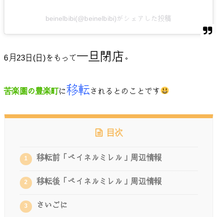
beinelbibi(@beinelbibi)がシェアした投稿
一旦閉店
6月23日(日)をもって
。
移転
苦楽園の豊楽町
に
されるとのことです
目次
移転前「ベイネルミレル」周辺情報
1
移転後「ベイネルミレル」周辺情報
2
さいごに
3