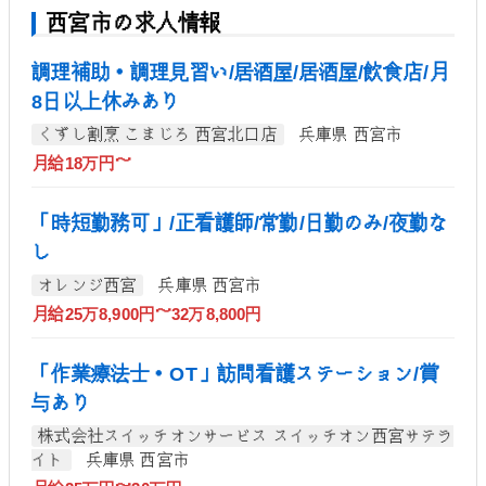
西宮市の求人情報
調理補助・調理見習い/居酒屋/居酒屋/飲食店/月
8日以上休みあり
くずし割烹 こまじろ 西宮北口店
兵庫県 西宮市
月給18万円～
「時短勤務可」/正看護師/常勤/日勤のみ/夜勤な
し
オレンジ西宮
兵庫県 西宮市
月給25万8,900円～32万8,800円
「作業療法士・OT」訪問看護ステーション/賞
与あり
株式会社スイッチオンサービス スイッチオン西宮サテラ
イト
兵庫県 西宮市