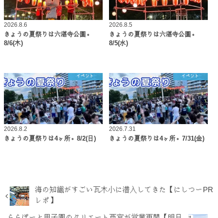
2026.8.6
2026.8.5
きょうの夏祭りは六湛寺公園。
きょうの夏祭りは六湛寺公園。
8/6(木)
8/5(水)
イベント
イベント
2026.8.2
2026.7.31
きょうの夏祭りは4ヶ所。8/2(日)
きょうの夏祭りは4ヶ所。7/31(金)
海の知識がすごい瓦木小に潜入してきた【にしつーPR
レポ】