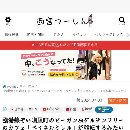
search
設定
情報提供
開店・閉店
グルメ
イベカレ
にしつーフレンズ
LINEで写真送るだけでPR記事できる
開店・閉店
HOME
臨港線ぞい鳴尾町のビーガン＆グルテンフリーのカフェ「ベイネルミレル」が移転するみたい
開店・閉店
2024.07.03
日本語
EN
Tiếng Việt
繁體
မြန်မာ
नेपाली
臨港線ぞい鳴尾町のビーガン＆グルテンフリー
のカフェ「ベイネルミレル」が移転するみたい