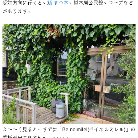
反対方向に行くと、
鮨 まつ本
、越木岩公民館、コープなど
があります。
よ〜〜く見ると、すでに「Beinelmilel(ベイネルミレル)」の