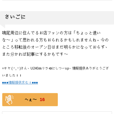
さいごに
鳴尾周辺に住んでるお店ファンの方は「ちょっと遠い
な〜」って思われる方もおられるかもしれませんね。今の
ところ移転後のオープン日はまだ明らかになっておらず、
また分かれば記事にするかもです〜
※サヤ ( ◠‿◠ )さん、U240＆リラ＠にしつーsp、情報提供ありがとうござ
いました！！
■■■情報提供求む！■■■
16
へぇ〜