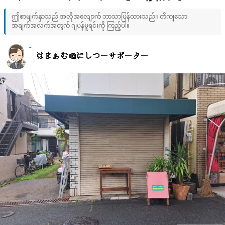
ဤစာမျက်နှာသည် အလိုအလျောက် ဘာသာပြန်ထားသည်။ တိကျသော
အချက်အလက်အတွက် ဂျပန်မူရင်းကို ကြည့်ပါ။
はまぁむ＠にしつーサポーター