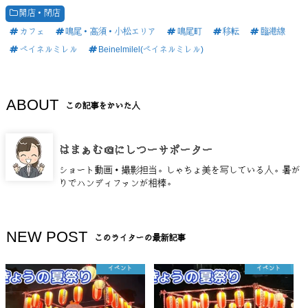
開店・閉店
カフェ
鳴尾・高須・小松エリア
鳴尾町
移転
臨港線
ベイネルミレル
Beinelmilel(ベイネルミレル)
ABOUT
この記事をかいた人
はまぁむ＠にしつーサポーター
ショート動画・撮影担当。しゃちょ美を写している人。暑が
りでハンディファンが相棒。
NEW POST
このライターの最新記事
イベント
イベント