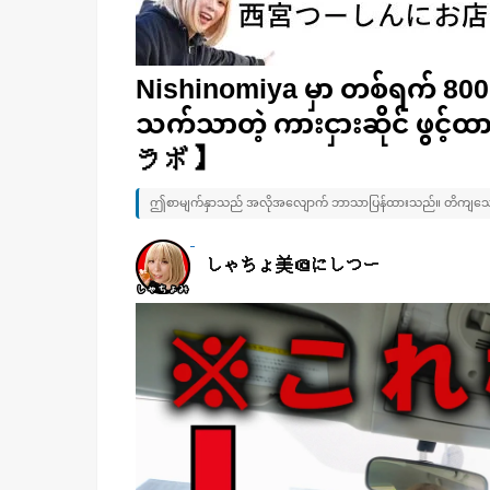
Nishinomiya မှာ တစ်ရက် 800円
သက်သာတဲ့ ကားငှားဆိုင် ဖွ
ラボ】
ဤစာမျက်နှာသည် အလိုအလျောက် ဘာသာပြန်ထားသည်။ တိကျသော 
しゃちょ美＠にしつー