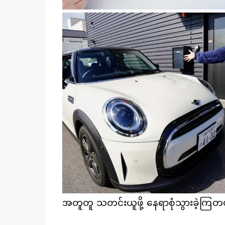
အတူတူ သတင်းယူဖို့ နေရာစုံသွားခဲ့ကြတ