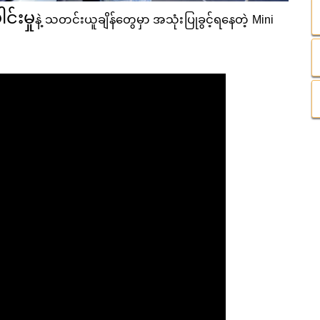
င်းမှု
နဲ့ သတင်းယူချိန်တွေမှာ အသုံးပြုခွင့်ရနေတဲ့ Mini