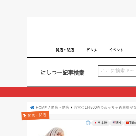
開店・閉店
グルメ
イベント
西宮の開店・閉店まとめ（日付順）
西宮市のイベン
にしつー記事検索
開店・閉店
西宮に1日800円のめっちゃ長期格
HOME
開店・閉店
日本語
EN
Tiến