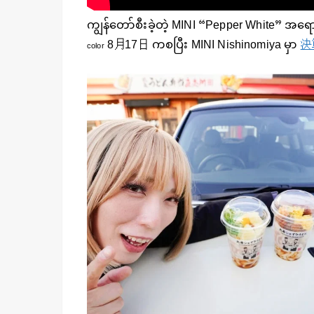
ကျွန်တော်စီးခဲ့တဲ့ MINI “Pepper White” အရ
8月17日 ကစပြီး MINI Nishinomiya မှာ
決
color