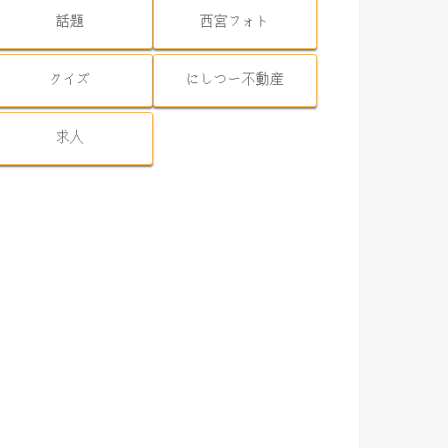
話題
西宮フォト
クイズ
にしつー不動産
求人