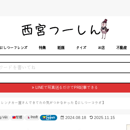
にしつーフレンズ
特集
話題
クイズ
お店
不動産
トカレンダー
「西宮スポット」に載せるには？
まちなみ
LINEで写真送るだけでPR記事できる
安なレンタカー屋さんできてたの気がつかなかった【にしつーコラボ】
g Việt
繁體
မြန်မာ
2024.08.18
2025.11.15
नेपाली