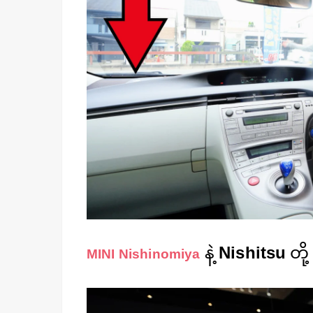
နဲ့
Nishitsu
တို
MINI Nishinomiya