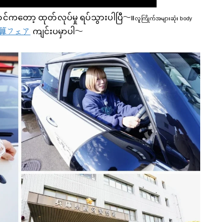
ောင်ကတော့ ထုတ်လုပ်မှု ရပ်သွားပါပြီ〜။
လူကြိုက်အများဆုံး body
算フェア
ကျင်းပမှာပါ〜