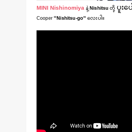
ပူးပေါ
MINI Nishinomiya
နဲ့
Nishitsu
တို့
Cooper “
Nishitsu-go
” လေးပါ။