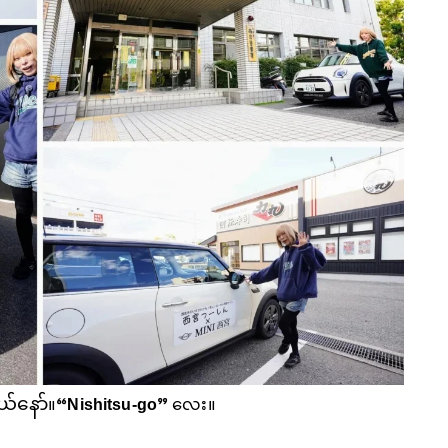
ယ်နော်
။
“Nishitsu-go”
လေး။