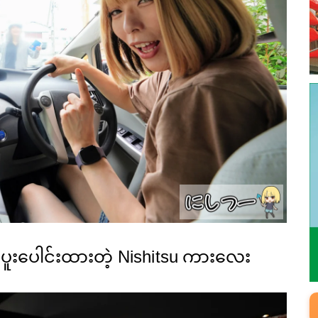
့ ပူးပေါင်းထားတဲ့ Nishitsu ကားလေး