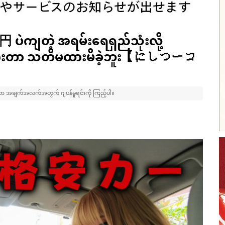
 ပဲကျတဲ့ အရမ်းရေရှည်သုံးလို့
င့်ထားတာ သတိမထားမိခဲ့ဘူး【にしつーコ
အချက်အလက်အတွက် ဂျပန်မူရင်းကို ကြည့်ပါ။