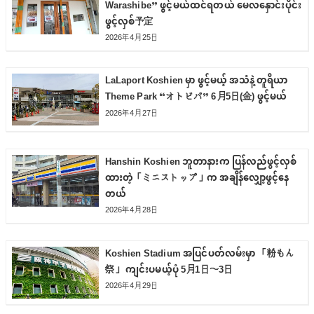
Warashibe” ဖွင့်မယ်ထင်ရတယ် မေလနှောင်းပိုင်း
ဖွင့်လှစ်予定
2026年4月25日
LaLaport Koshien မှာ ဖွင့်မယ့် အသံနဲ့ တူရိယာ
Theme Park “オトビバ” 6月5日(金) ဖွင့်မယ်
2026年4月27日
Hanshin Koshien ဘူတာနားက ပြန်လည်ဖွင့်လှစ်
ထားတဲ့「ミニストップ」က အချိန်လျှော့ဖွင့်နေ
တယ်
2026年4月28日
Koshien Stadium အပြင်ပတ်လမ်းမှာ 「粉もん
祭」 ကျင်းပမယ့်ပုံ 5月1日〜3日
2026年4月29日