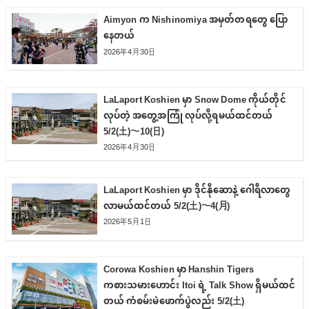
Aimyon က Nishinomiya အမှတ်တရတွေ ပြော
နေတယ်
2026年4月30日
LaLaport Koshien မှာ Snow Dome ကိုယ်တိုင်
လုပ်တဲ့ အတွေ့အကြုံ လုပ်လို့ရမယ်ထင်တယ်
5/2(土)〜10(日)
2026年4月30日
LaLaport Koshien မှာ ဒိုင်နိုဆောနဲ့ ဂေါရီလာတွေ
လာမယ်ထင်တယ် 5/2(土)〜4(月)
2026年5月1日
Corowa Koshien မှာ Hanshin Tigers
ကစားသမားဟောင်း Itoi ရဲ့ Talk Show ရှိမယ်ထင်
တယ် ကံစမ်းမဲဖောက်ပွဲလည်း 5/2(土)