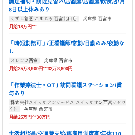
調理補助・調理見習い/居酒屋/居酒屋/飲食店/月
8日以上休みあり
くずし割烹 こまじろ 西宮北口店
兵庫県 西宮市
月給18万円～
「時短勤務可」/正看護師/常勤/日勤のみ/夜勤な
し
オレンジ西宮
兵庫県 西宮市
月給25万8,900円～32万8,800円
「作業療法士・OT」訪問看護ステーション/賞
与あり
株式会社スイッチオンサービス スイッチオン西宮サテラ
イト
兵庫県 西宮市
月給25万円～30万円
生活相談員/交通費支給/再雇用制度有/年休110