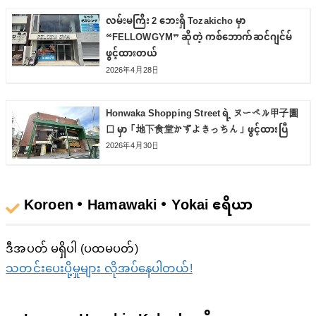
လမ်းမကြီး 2 ဘေးရှိ Tozakicho မှာ
“FELLOWGYM” ဆိုတဲ့ ကစ်ဘောက်ဆင်ဂျင်မ်
ဖွင့်ထားတယ်
2026年4月28日
Honwaka Shopping Street ရဲ့ ヌーベル甲子園
口 မှာ「地下食堂かずよきっちん」ဖွင့်ထားပြီ
2026年4月30日
Koroen・Hamawaki・Yokai ဧရိယာ
ဒီအပတ် မရှိပါ (ပထမပတ်)
သတင်းပေးပို့မှုများ လိုအပ်နေပါတယ်!