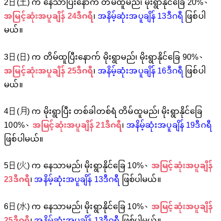
2日(土) က နေသာပြီးနောက် တိမ်ထူမည်၊ မိုးရွာနိုင်ခြေ 20%、
အမြင့်ဆုံးအပူချိန် 24
ဒီဂရီ
၊
အနိမ့်ဆုံးအပူချိန် 13
ဒီဂရီ
ဖြစ်ပါ
မယ်။
3日(日) က တိမ်ထူပြီးနောက် မိုးရွာမည်၊ မိုးရွာနိုင်ခြေ 90%、
အမြင့်ဆုံးအပူချိန် 25
ဒီဂရီ
၊
အနိမ့်ဆုံးအပူချိန် 16
ဒီဂရီ
ဖြစ်ပါ
မယ်။
4日(月) က မိုးရွာပြီး တစ်ခါတစ်ရံ တိမ်ထူမည်၊ မိုးရွာနိုင်ခြေ
100%、
အမြင့်ဆုံးအပူချိန် 21
ဒီဂရီ
၊
အနိမ့်ဆုံးအပူချိန် 19
ဒီဂရီ
ဖြစ်ပါမယ်။
5日(火) က နေသာမည်၊ မိုးရွာနိုင်ခြေ 10%、
အမြင့်ဆုံးအပူချိန်
23
ဒီဂရီ
၊
အနိမ့်ဆုံးအပူချိန် 13
ဒီဂရီ
ဖြစ်ပါမယ်။
6日(水) က နေသာမည်၊ မိုးရွာနိုင်ခြေ 10%、
အမြင့်ဆုံးအပူချိန်
25
ဒီဂရီ
၊
အနိမ့်ဆုံးအပူချိန် 13
ဒီဂရီ
ဖြစ်ပါမယ်။