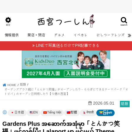
search
設定
情報提供
開店・閉店
グルメ
イベカレ
にしつーフレンズ
LINEで写真送るだけでPR記事できる
話題
HOME
ガーデンズプラス館に「とんかつ笑福」がオープンしたり、ららぽにできるテーマパーク「オ
トビバ」のオープン日判明したり【今週の西宮】
話題
2026.05.01
日本語
EN
Tiếng Việt
繁體
မြန်မာ
नेपाली
Gardens Plus အဆောက်အအုံမှာ「とんかつ笑