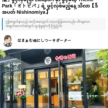
福」ဖွင့်လှစ်ပြီး Lalaport မှာ ဖွင့်မယ့် Theme
Park「オトビバ」ရဲ့ ဖွင့်လှစ်မည့်နေ့ သိလာ【ဒီ
အပတ် Nishinomiya】
ဤစာမျက်နှာသည် အလိုအလျောက် ဘာသာပြန်ထားသည်။ တိကျသော
အချက်အလက်အတွက် ဂျပန်မူရင်းကို ကြည့်ပါ။
はまぁむ＠にしつーサポーター