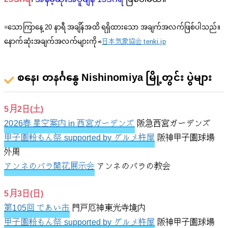
※သောကြာနေ့ 20 နာရီ အချိန်အထိ ရရှိထားသော အချက်အလက်ဖြစ်ပါသည်။
နောက်ဆုံးအချက်အလက်များကို ⇨
日本気象協会 tenki.jp
စနေ၊ တနင်္ဂနွေ Nishinomiya မြို့တွင်း ပွဲများ
5月2日(土)
2026春 星空案内 in 西宮ガーデンズ
阪急西宮ガーデンズ
甲子園粉もん祭 supported by グルメ杵屋
阪神甲子園球場
外周
アンネのバラ開花展示会
アンネのバラの教会
5月3日(日)
第105回 であい市
門戸厄神東光寺境内
甲子園粉もん祭 supported by グルメ杵屋
阪神甲子園球場