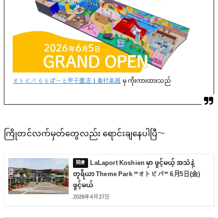
オトビバ ららぽーと甲子園店｜島村楽器
မှ ကိုးကားထားသည်
ကြိုတင်လက်မှတ်တွေလည်း ရောင်းချနေပါပြီ〜
LaLaport Koshien မှာ ဖွင့်မယ့် အသံနဲ့
တူရိယာ Theme Park “オトビバ” 6月5日(金)
ဖွင့်မယ်
2026年4月27日