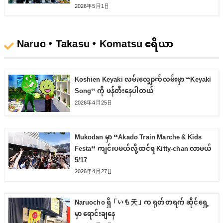
2026年5月1日
Naruo・Takasu・Komatsu ဧရိယာ
Koshien Keyaki လမ်းလျှောက်လမ်းမှာ “Keyaki
Song” ကို ဖန်တီးနေပါတယ်
2026年4月25日
Mukodan မှာ “Akado Train Marche & Kids
Festa” ကျင်းပမယ်လို့ထင်ရ Kitty-chan လာမယ်
5/17
2026年4月27日
Naruocho ရှိ「いも天」က ရုတ်တရက် ဆိုင်ရှေ့
မှာ ရောင်းချနေ