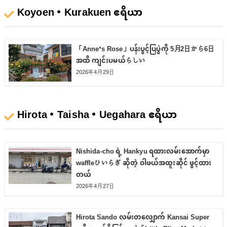
Koyoen・Kurakuen ဧရိယာ
「Anne’s Rose」ပန်းပွင့်ပြပွဲကို 5月2日から6日
အထိ ကျင်းပမယ်らしい
2026年4月29日
Hirota・Taisha・Uegahara ဧရိယာ
Nishida-cho ရဲ့ Hankyu ရထားလမ်းအောက်မှာ
waffleひいらぎ ဆိုတဲ့ ဝါဖယ်အထူးဆိုင် ဖွင့်ထား
တယ်
2026年4月27日
Hirota Sando လမ်းတလျှောက် Kansai Super