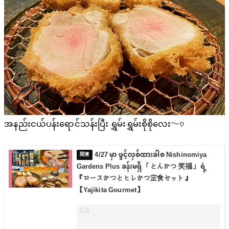
အနည်းငယ်ပန်းရောင်သန်းပြီး ရွှမ်းရွှမ်းစိုစိုလေး〜♡
4/27 မှာ ဖွင့်လှစ်ထားခါစ Nishinomiya
Gardens Plus ခန်းမရှိ 「とんかつ 笑福」 ရဲ့
『ロースかつとヒレかつ定食セット』
【Yajikita Gourmet】