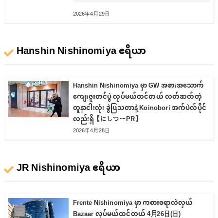
2026年4月29日
Hanshin Nishinomiya ဧရိယာ
Hanshin Nishinomiya မှာ GW အစားအသောက်
ကျေးဇူးတင်ပွဲ လုပ်မယ်ထင်တယ် လတ်ဆတ်တဲ့
တူနာငါးလုံး ခွဲပြသတာနဲ့ Koinobori အက်ပဲလ်ပိုင်
လည်းရှိ【にしつーPR】
2026年4月28日
JR Nishinomiya ဧရိယာ
Frente Nishinomiya မှာ ကစားစရာလဲလှယ်
Bazaar လုပ်မယ်ထင်တယ် 4月26日(日)