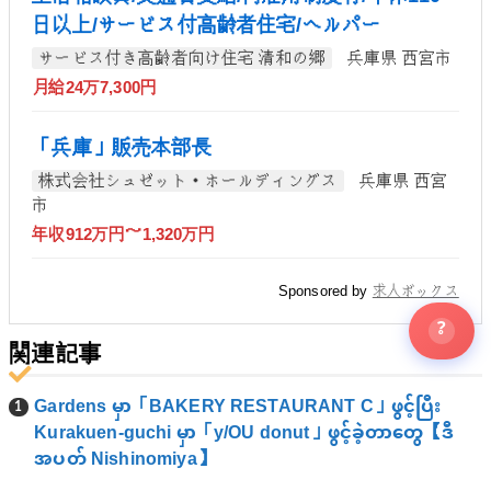
日以上/サービス付高齢者住宅/ヘルパー
サービス付き高齢者向け住宅 清和の郷
兵庫県 西宮市
月給24万7,300円
「兵庫」販売本部長
株式会社シュゼット・ホールディングス
兵庫県 西宮
市
年収912万円～1,320万円
Sponsored by
求人ボックス
?
関連記事
Gardens မှာ「BAKERY RESTAURANT C」ဖွင့်ပြီး
Kurakuen-guchi မှာ「y/OU donut」ဖွင့်ခဲ့တာတွေ【ဒီ
အပတ် Nishinomiya】