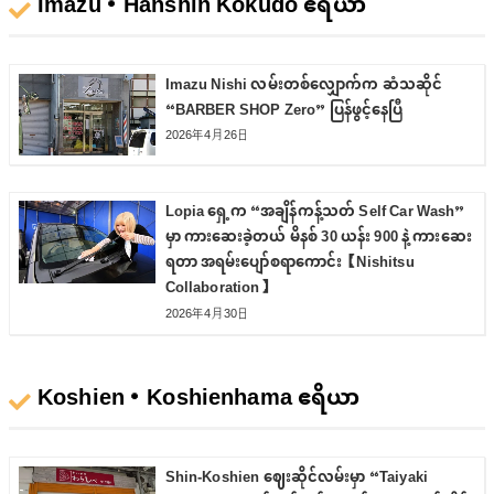
Imazu・Hanshin Kokudo ဧရိယာ
Imazu Nishi လမ်းတစ်လျှောက်က ဆံသဆိုင်
“BARBER SHOP Zero” ပြန်ဖွင့်နေပြီ
2026年4月26日
Lopia ရှေ့က “အချိန်ကန့်သတ် Self Car Wash”
မှာ ကားဆေးခဲ့တယ် မိနစ် 30 ယန်း 900 နဲ့ ကားဆေး
ရတာ အရမ်းပျော်စရာကောင်း【Nishitsu
Collaboration】
2026年4月30日
Koshien・Koshienhama ဧရိယာ
Shin-Koshien ဈေးဆိုင်လမ်းမှာ “Taiyaki