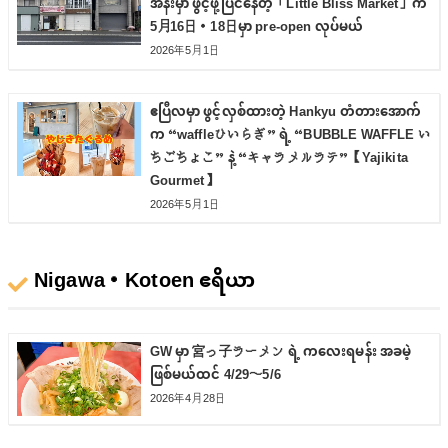
အနီးမှာ ဖွင့်ဖို့ပြင်နေတဲ့「Little Bliss Market」က
5月16日・18日မှာ pre-open လုပ်မယ်
2026年5月1日
ဧပြီလမှာ ဖွင့်လှစ်ထားတဲ့ Hankyu တံတားအောက်
က “waffleひいらぎ” ရဲ့ “BUBBLE WAFFLE い
ちごちょこ” နဲ့ “キャラメルラテ”【Yajikita
Gourmet】
2026年5月1日
Nigawa・Kotoen ဧရိယာ
GW မှာ 宮っ子ラーメン ရဲ့ ကလေးရမန်း အခမဲ့
ဖြစ်မယ်ထင် 4/29〜5/6
2026年4月28日