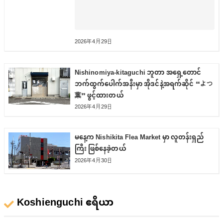
2026年4月29日
Nishinomiya-kitaguchi ဘူတာ အရှေ့တောင်
ဘက်ထွက်ပေါက်အနီးမှာ အိုဒင်နဲ့အရက်ဆိုင် “よつ
葉” ဖွင့်ထားတယ်
2026年4月29日
မနေ့က Nishikita Flea Market မှာ လူတန်းရှည်
ကြီး ဖြစ်နေခဲ့တယ်
2026年4月30日
Koshienguchi ဧရိယာ