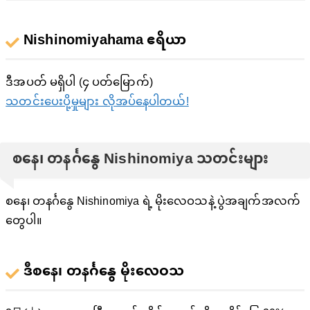
Nishinomiyahama ဧရိယာ
ဒီအပတ် မရှိပါ (၄ ပတ်မြောက်)
သတင်းပေးပို့မှုများ လိုအပ်နေပါတယ်!
စနေ၊ တနင်္ဂနွေ Nishinomiya သတင်းများ
စနေ၊ တနင်္ဂနွေ Nishinomiya ရဲ့ မိုးလေဝသနဲ့ ပွဲအချက်အလက်
တွေပါ။
ဒီစနေ၊ တနင်္ဂနွေ မိုးလေဝသ