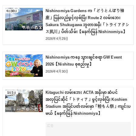
Nishinomiya Gardens က「どうとんぼり神
座」ပြန်လည်ဖွင့်လှစ်ပြီး Route 2 လမ်းဘေး
Sakura Shukugawa ဘူတာအနီး「トライアクシ
ス夙川」ပိတ်သိမ်း【မနက်ဖြန် Nishinomiya】
2026年4月29日
Nishinomiya ကနေ သွားချင်စရာ GW Event
2026【Nishitsu စုစည်းမှု】
2026年4月30日
Kitaguchi လမ်းဘေး ACTA အနီးမှာ ဆံပင်
အလှပြင်ဆိုင်「トティア」ဖွင့်လှစ်ပြီး Koshien
Stadium အပြင်ပတ်လမ်းမှာ「粉もん祭」ကျင်းပ
မယ်【မနက်ဖြန် Nishinomiya】