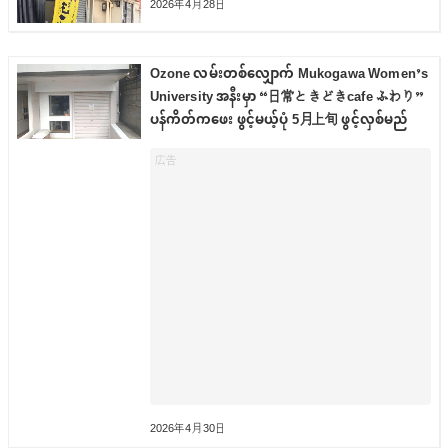
2026年4月28日
Ozone လမ်းတစ်လျှောက် Mukogawa Women’s
University အနီးမှာ “日常ときどきcafe ふわり”
ပန်ကိတ်ကဖေး ဖွင့်မယ့်ပုံ 5月上旬 ဖွင့်လှစ်မည်
2026年4月30日