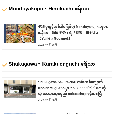
Mondoyakujin・Hinokuchi ဧရိယာ
4/25 မှာဖွင့်လှစ်ခါစဖြစ်တဲ့ Mondoyakujin ဘူတာ
အနီးက「麺屋 野条」ရဲ့『特製中華そば』
【Yajikita Gourmet】
2026年4月26日
Shukugawa・Kurakuenguchi ဧရိယာ
Shukugawa Sakura-dori လမ်းတစ်လျှောက်
Kita-Natsugi-cho မှာ “シャトーダベイユ” ဆို
တဲ့ အထွေထွေပစ္စည်း select shop ဖွင့်ထားပြီ
2026年4月26日