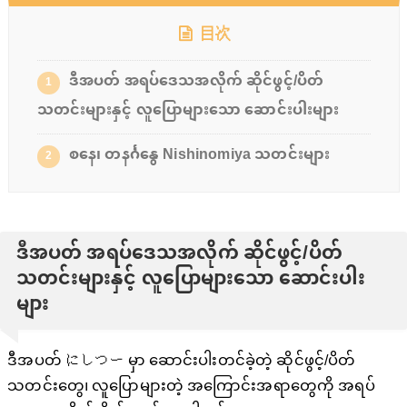
目次
ဒီအပတ် အရပ်ဒေသအလိုက် ဆိုင်ဖွင့်/ပိတ်
1
သတင်းများနှင့် လူပြောများသော ဆောင်းပါးများ
စနေ၊ တနင်္ဂနွေ Nishinomiya သတင်းများ
2
ဒီအပတ် အရပ်ဒေသအလိုက် ဆိုင်ဖွင့်/ပိတ်
သတင်းများနှင့် လူပြောများသော ဆောင်းပါး
များ
ဒီအပတ် にしつー မှာ ဆောင်းပါးတင်ခဲ့တဲ့ ဆိုင်ဖွင့်/ပိတ်
သတင်းတွေ၊ လူပြောများတဲ့ အကြောင်းအရာတွေကို အရပ်