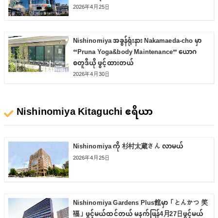
2026年4月25日
Nishinomiya အခွန်ရုံးနား Nakamaeda-cho မှာ
“Pruna Yoga&body Maintenance” ယောဂ
စတူဒီယို ဖွင့်ထားတယ်
2026年4月30日
Nishinomiya Kitaguchi ဧရိယာ
Nishinomiya ကို 杉村太蔵さん လာမယ်
2026年4月25日
Nishinomiya Gardens Plus館မှာ「とんかつ 笑
福」ဖွင့်မယ်ထင်တယ် မနက်ဖြန်4月27日ဖွင့်မယ်