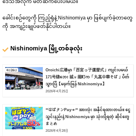
ဒေသအလိုက် မိတ်ဆက်ပေးပါမယ်။
ခေါင်းစဉ်တွေကို ကြည့်ရုံနဲ့ Nishinomiya မှာ ဖြစ်ပျက်ခဲ့တာတွေ
ကို အကျဉ်းချုပ်ဖတ်နိုင်ပါတယ်။
Nishinomiya မြို့တစ်ခုလုံး
Oroichi広場မှာ「西宮っ子還暦式」ကျင်းပမယ်
171号線ဘေး 城ヶ堀町က「丸高中華そば」ပိတ်
သွားပြီ【မနက်ဖြန် Nishinomiya】
2026年4月25日
“はばタンPay＋” အားလုံး အနိုင်ရထားတယ်။ ငွေ
သွင်းနည်းနဲ့ Nishinomiya မှာ သုံးလို့ရတဲ့ ဆိုင်တွေ
まとめ
2026年4月28日