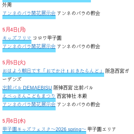
外周
アンネのバラ開花展示会
アンネのバラの教会
5月4日(月)
キッズフリマ
コロワ甲子園
アンネのバラ開花展示会
アンネのバラの教会
5月5日(火)
おはよう朝日です「おでかけ！おきたらんど」
阪急西宮ガ
ーデンズ
出前バル DEMAEBISU
阪神西宮 出前バル
えべっさんこどもまつり
西宮神社 本殿
アンネのバラ開花展示会
アンネのバラの教会
5月6日(水)
甲子園キッズフェスタ〜2026 spring〜
甲子園エリア