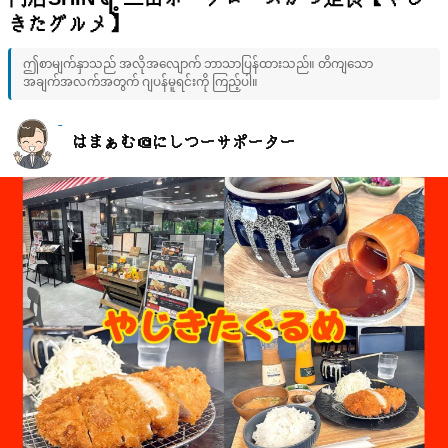
門店SHIN ရဲ့ 三田ポークロースかつ定食【やじ
きたグルメ】
ဤစာမျက်နှာသည် အလိုအလျောက် ဘာသာပြန်ထားသည်။ တိကျသော
အချက်အလက်အတွက် ဂျပန်မူရင်းကို ကြည့်ပါ။
はまぁむ＠にしつーサポーター