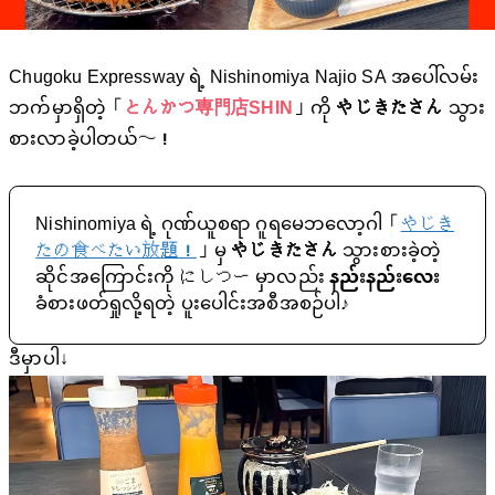
Chugoku Expressway ရဲ့ Nishinomiya Najio SA အပေါ်လမ်း
ဘက်မှာရှိတဲ့「
とんかつ専門店SHIN
」ကို
やじきたさん
သွား
စားလာခဲ့ပါတယ်〜！
Nishinomiya ရဲ့ ဂုဏ်ယူစရာ ဂူရမေဘလော့ဂါ「
やじき
たの食べたい放題！
」မှ
やじきたさん
သွားစားခဲ့တဲ့
ဆိုင်အကြောင်းကို にしつー မှာလည်း
နည်းနည်းလေး
ခံစားဖတ်ရှုလို့ရတဲ့ ပူးပေါင်းအစီအစဉ်ပါ♪
ဒီမှာပါ↓