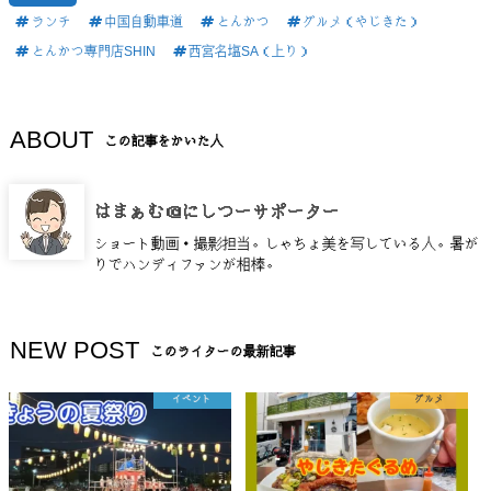
ランチ
中国自動車道
とんかつ
グルメ（やじきた）
とんかつ専門店SHIN
西宮名塩SA（上り）
ABOUT
この記事をかいた人
はまぁむ＠にしつーサポーター
ショート動画・撮影担当。しゃちょ美を写している人。暑が
りでハンディファンが相棒。
NEW POST
このライターの最新記事
イベント
グルメ