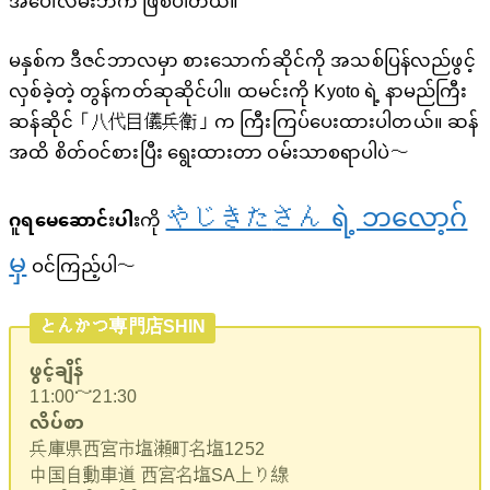
အပေါ်လမ်းဘက် ဖြစ်ပါတယ်။
မနှစ်က ဒီဇင်ဘာလမှာ စားသောက်ဆိုင်ကို အသစ်ပြန်လည်ဖွင့်
လှစ်ခဲ့တဲ့ တွန်ကတ်ဆုဆိုင်ပါ။ ထမင်းကို Kyoto ရဲ့ နာမည်ကြီး
ဆန်ဆိုင်「八代目儀兵衛」က ကြီးကြပ်ပေးထားပါတယ်။ ဆန်
အထိ စိတ်ဝင်စားပြီး ရွေးထားတာ ဝမ်းသာစရာပါပဲ〜
やじき
た
さん ရဲ့ ဘလော့ဂ်
ဂူရမေဆောင်းပါး
ကို
မှ
ဝင်ကြည့်ပါ〜
とんかつ専門店SHIN
ဖွင့်ချိန်
11:00～21:30
လိပ်စာ
兵庫県西宮市塩瀬町名塩1252
中国自動車道 西宮名塩SA上り線