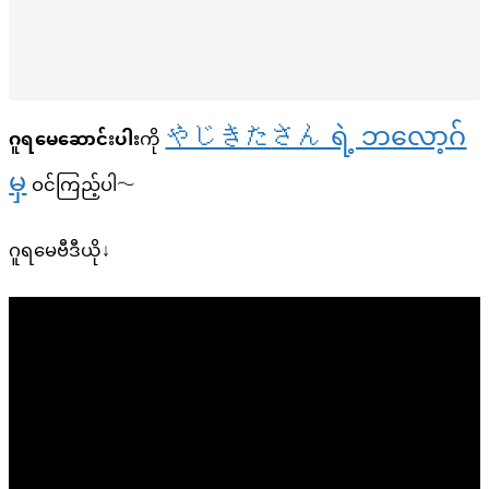
やじき
た
さん ရဲ့ ဘလော့ဂ်
ဂူရမေဆောင်းပါး
ကို
မှ
ဝင်ကြည့်ပါ〜
ဂူရမေဗီဒီယို↓