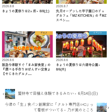
2026.8.8
2026.8.7
きょうの夏祭りは2ヶ所。8/8(土)
先月オープンした甲子園口のドッ
グカフェ「MZ KITCHEN」の『MZ
スペシ…
グルメ
イベント
2026.8.6
2026.8.6
阪急今津駅すぐ「まみ家食堂」の
きょうの夏祭りは六湛寺公園。
『選べる手作りおばんざい定食』
8/6(木)
【やじきたグルメ…
鷲林寺で田植え体験できるみたい。6月14日(日)
今津の「生」食パン創業家に「タルト専門店○△□」っ
て看板がついてる。乃が美のところ