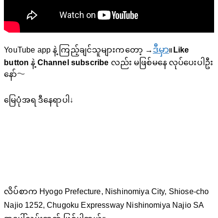
ဒီမှာ
YouTube app နဲ့ ကြည့်ချင်သူများကတော့ →
။
Like
button
နဲ့
Channel subscribe
လည်း မဖြစ်မနေ လုပ်ပေးပါဦး
နော်〜
မြေပုံအရ ဒီနေရာပါ↓
လိပ်စာက Hyogo Prefecture, Nishinomiya City, Shiose-cho
Najio 1252, Chugoku Expressway Nishinomiya Najio SA