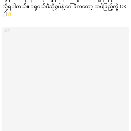
လို့ရပါတယ်။ ခရုငယ်မီဆိုစွပ်နဲ့ ဂေါ်ဖီကတော့ ထပ်ဖြည့်လို့ OK
ပါ