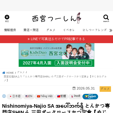
search
設定
情報提供
開店・閉店
グルメ
イベカレ
にしつーフレンズ
LINEで写真送るだけでPR記事できる
グルメ
HOME
西宮名塩SA上り「とんかつ専門店SHIN」の『三田ポークロースかつ定食』【やじきたグル
メ】
グルメ
2026.05.31
日本語
EN
Tiếng Việt
繁體
မြန်မာ
नेपाली
Nishinomiya-Najio SA အပေါ်ဘက်ရှိ とんかつ専