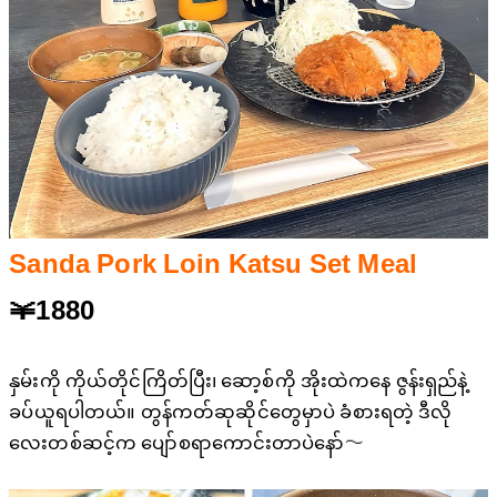
Sanda Pork Loin Katsu Set Meal
￥1880
နှမ်းကို ကိုယ်တိုင်ကြိတ်ပြီး၊ ဆော့စ်ကို အိုးထဲကနေ ဇွန်းရှည်နဲ့
ခပ်ယူရပါတယ်။ တွန်ကတ်ဆုဆိုင်တွေမှာပဲ ခံစားရတဲ့ ဒီလို
လေးတစ်ဆင့်က ပျော်စရာကောင်းတာပဲနော်〜