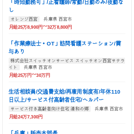
「時短勤務可」/正看護師/常勤/日勤のみ/夜勤な
し
オレンジ西宮
兵庫県 西宮市
月給25万8,900円～32万8,800円
「作業療法士・OT」訪問看護ステーション/賞
与あり
株式会社スイッチオンサービス スイッチオン西宮サテラ
イト
兵庫県 西宮市
月給25万円～30万円
生活相談員/交通費支給/再雇用制度有/年休110
日以上/サービス付高齢者住宅/ヘルパー
サービス付き高齢者向け住宅 清和の郷
兵庫県 西宮市
月給24万7,300円
「兵庫」販売本部長