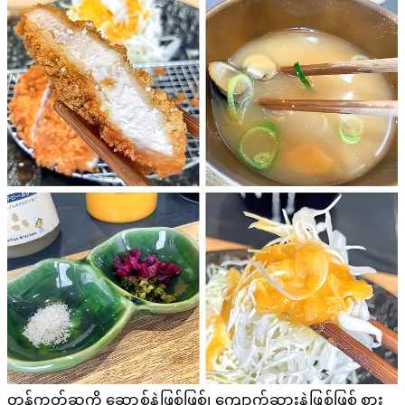
တွန်ကတ်ဆုကို ဆော့စ်နဲ့ဖြစ်ဖြစ်၊ ကျောက်ဆားနဲ့ဖြစ်ဖြစ် စား