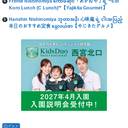
Frente Nishinomiya ကော်ဖီဆိုင်「あかねや」ရဲ့ “Ebi
Koro Lunch (C Lunch)”【Yajikita Gourmet】
Hanshin Nishinomiya ဘူတာအနီး 心味庵 ရဲ့ ငါးအပြည့်
本日のおすすめ定食 နေ့လယ်စာ【やじきたグルメ】
グルメ