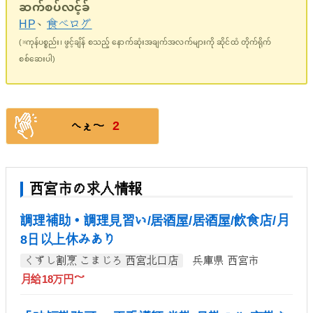
ဆက်စပ်လင့်ခ်
HP
、
食べログ
(※ကုန်ပစ္စည်း၊ ဖွင့်ချိန် စသည့် နောက်ဆုံးအချက်အလက်များကို ဆိုင်ထံ တိုက်ရိုက်
စစ်ဆေးပါ)
2
へぇ〜
西宮市の求人情報
調理補助・調理見習い/居酒屋/居酒屋/飲食店/月
8日以上休みあり
くずし割烹 こまじろ 西宮北口店
兵庫県 西宮市
月給18万円～