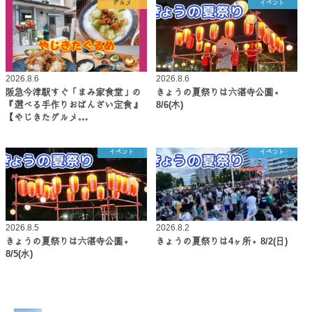
グルメ
イベント
2026.8.6
2026.8.6
阪急今津駅すぐ「まみ家食堂」の
きょうの夏祭りは六湛寺公園。
『選べる手作りおばんざい定食』
8/6(木)
【やじきたグルメ…
イベント
イベント
2026.8.5
2026.8.2
きょうの夏祭りは六湛寺公園。
きょうの夏祭りは4ヶ所。8/2(日)
8/5(水)