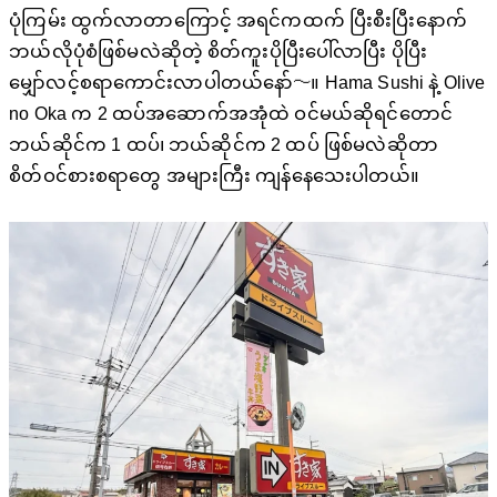
ပုံကြမ်း ထွက်လာတာကြောင့် အရင်ကထက် ပြီးစီးပြီးနောက်
ဘယ်လိုပုံစံဖြစ်မလဲဆိုတဲ့ စိတ်ကူးပိုပြီးပေါ်လာပြီး ပိုပြီး
မျှော်လင့်စရာကောင်းလာပါတယ်နော်〜။ Hama Sushi နဲ့ Olive
no Oka က 2 ထပ်အဆောက်အအုံထဲ ဝင်မယ်ဆိုရင်တောင်
ဘယ်ဆိုင်က 1 ထပ်၊ ဘယ်ဆိုင်က 2 ထပ် ဖြစ်မလဲဆိုတာ
စိတ်ဝင်စားစရာတွေ အများကြီး ကျန်နေသေးပါတယ်။