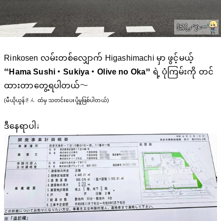
Rinkosen လမ်းတစ်လျှောက် Higashimachi မှာ ဖွင့်မယ့်
“
Hama Sushi
・
Sukiya
・
Olive no Oka
” ရဲ့ ပုံကြမ်းကို တင်
ထားတာတွေ့ရပါတယ်〜
(မီယိုယွန်さん ထံမှ သတင်းပေးပို့မှုဖြစ်ပါတယ်)
ဒီနေရာပါ↓