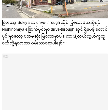
ပြီးတော့ Sukiya က drive-through ဆိုင် ဖြစ်လာမယ်ဆိုရင်
Nishinomiya မြောက်ပိုင်းမှာ drive-through ဆိုင် ရှိပေမဲ့ တောင်
ပိုင်းမှာတော့ ပထမဆုံး ဖြစ်လာမှာပါ။ ကားနဲ့ လွယ်လွယ်ကူကူ
ဝယ်လို့ရလာတာ ဝမ်းသာစရာပါနော်〜