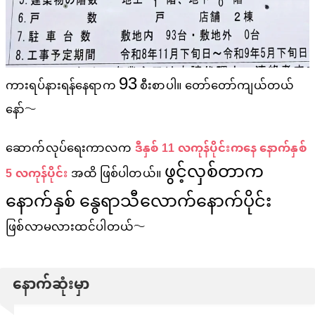
93
ကားရပ်နားရန်နေရာက
စီးစာပါ။ တော်တော်ကျယ်တယ်
နော်〜
ဆောက်လုပ်ရေးကာလက
ဒီနှစ် 11 လကုန်ပိုင်းကနေ နောက်နှစ်
ဖွင့်လှစ်တာက
5 လကုန်ပိုင်း
အထိ ဖြစ်ပါတယ်။
နောက်နှစ် နွေရာသီလောက်နောက်ပိုင်း
ဖြစ်လာမလားထင်ပါတယ်〜
နောက်ဆုံးမှာ