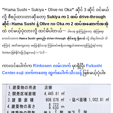
“Hama Sushi・Sukiya・Olive no Oka” ဆိုင် 3 ဆိုင် ဝင်မယ်
လို့ စီစဉ်ထားတာဆိုတော့
Sukiya က 1 ထပ် drive-through
ဆိုင်
၊
Hama Sushi နဲ့ Olive no Oka က 2 ထပ်အဆောက်အအုံ
ထဲ ဝင်မယ့်ပုံလားလို့ ထင်မိပါတယ်〜
ဒါပေမဲ့ ရှာကြည့်တော့ အံ့သြစရာ
ကောင်းတာက
Hama Sushi မှာလည်း drive-through ဆိုင်တွေ ရှိတယ်
လို့ သိရပါတယ်! ဒါ
ကြောင့် အတိအကျတော့ မပြောနိုင်ပေမဲ့ ကြမ်းခင်းဧရိယာအရွယ်အစားတွေကြည့်ရင်တော့
Sukiya ဖြစ်နိုင်ခြေ ပိုများမယ့် 느낌ပါ〜
ကားဝင်ပေါက်က
Rinkosen လမ်းဘက်
မှာရှိပြီး
Fukushi
Center-suji ဘက်ကတော့ ထွက်ပေါက်သီးသန့်
ဖြစ်မယ့်ပုံပါ။