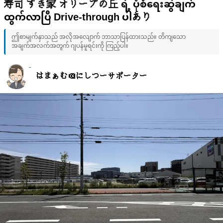
寿司 すき家 オリーブの丘 ရဲ့ ပုံစံရေးဆွဲချက်
ထွက်လာပြီ Drive-through ပါあり
ဤစာမျက်နှာသည် အလိုအလျောက် ဘာသာပြန်ထားသည်။ တိကျသော
အချက်အလက်အတွက် ဂျပန်မူရင်းကို ကြည့်ပါ။
はまぁむ＠にしつーサポーター