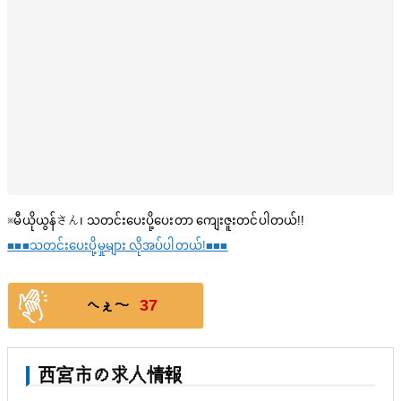
※မီယိုယွန်さん၊ သတင်းပေးပို့ပေးတာ ကျေးဇူးတင်ပါတယ်!!
■■■သတင်းပေးပို့မှုများ လိုအပ်ပါတယ်!■■■
37
へぇ〜
西宮市の求人情報