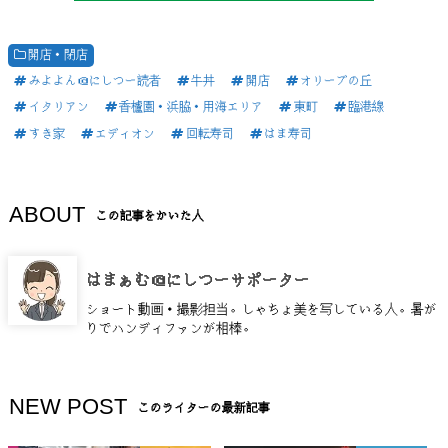
開店・閉店
みよよん＠にしつー読者
牛丼
開店
オリーブの丘
イタリアン
香櫨園・浜脇・用海エリア
東町
臨港線
すき家
エディオン
回転寿司
はま寿司
ABOUT
この記事をかいた人
はまぁむ＠にしつーサポーター
ショート動画・撮影担当。しゃちょ美を写している人。暑が
りでハンディファンが相棒。
NEW POST
このライターの最新記事