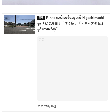
Rinko လမ်းတစ်လျှောက် Higashimachi
မှာ 「はま寿司」「すき家」「オリーブの丘」
ဖွင့်လာမယ့်ပုံပါ
2026年5月19日