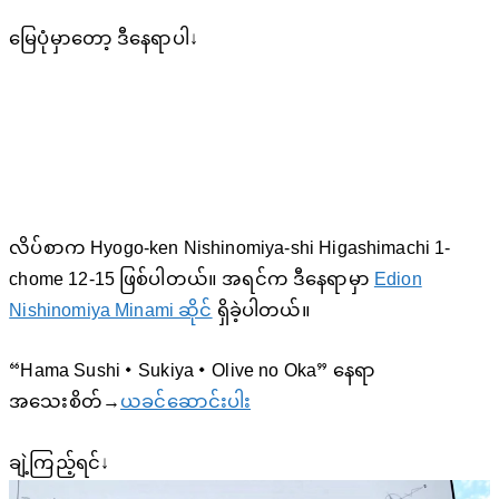
မြေပုံမှာတော့ ဒီနေရာပါ↓
လိပ်စာက Hyogo-ken Nishinomiya-shi Higashimachi 1-
chome 12-15 ဖြစ်ပါတယ်။ အရင်က ဒီနေရာမှာ
Edion
Nishinomiya Minami ဆိုင်
ရှိခဲ့ပါတယ်။
“Hama Sushi・Sukiya・Olive no Oka” နေရာ
အသေးစိတ်→
ယခင်ဆောင်းပါး
ချဲ့ကြည့်ရင်↓