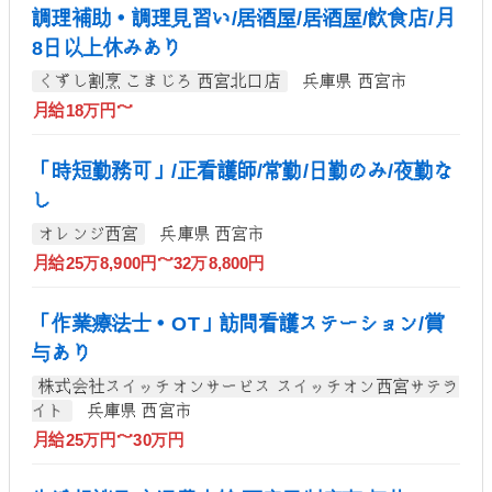
調理補助・調理見習い/居酒屋/居酒屋/飲食店/月
8日以上休みあり
くずし割烹 こまじろ 西宮北口店
兵庫県 西宮市
月給18万円～
「時短勤務可」/正看護師/常勤/日勤のみ/夜勤な
し
オレンジ西宮
兵庫県 西宮市
月給25万8,900円～32万8,800円
「作業療法士・OT」訪問看護ステーション/賞
与あり
株式会社スイッチオンサービス スイッチオン西宮サテラ
イト
兵庫県 西宮市
月給25万円～30万円