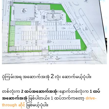
2
ပုံကြမ်းအရ အဆောက်အအုံ
လုံး ဆောက်မယ့်ပုံပါ။
တစ်လုံးက
2 ထပ်အဆောက်အအုံ
၊ နောက်တစ်လုံးက
1 ထပ်
အဆောက်အအုံ
ဖြစ်ပါတယ်။ 1 ထပ်ဘက်ကတော့
drive-
through ဆိုင်
ဖြစ်မယ့်ပုံပါ။