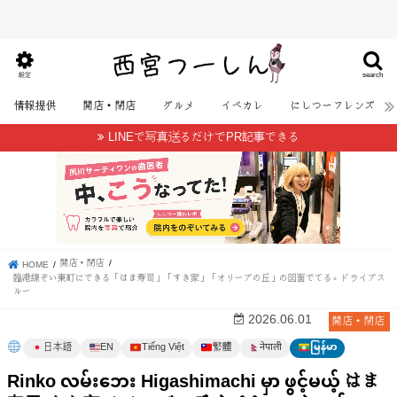
search
設定
情報提供
開店・閉店
グルメ
イベカレ
にしつーフレンズ
LINEで写真送るだけでPR記事できる
開店・閉店
HOME
臨港線ぞい東町にできる「はま寿司」「すき家」「オリーブの丘」の図面でてる。ドライブス
ルー
開店・閉店
2026.06.01
日本語
EN
Tiếng Việt
繁體
မြန်မာ
नेपाली
Rinko လမ်းဘေး Higashimachi မှာ ဖွင့်မယ့် はま