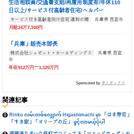
生活相談員/交通費支給/再雇用制度有/年休110
日以上/サービス付高齢者住宅/ヘルパー
サービス付き高齢者向け住宅 清和の郷
兵庫県 西宮市
月給24万7,300円
「兵庫」販売本部長
株式会社シュゼット・ホールディングス
兵庫県 西宮
市
年収912万円～1,320万円
Sponsored by
求人ボックス
関連記事
Rinko လမ်းတစ်လျှောက် Higashimachi မှာ 「はま寿司」
「すき家」「オリーブの丘」 ဖွင့်လာမယ့်ပုံပါ