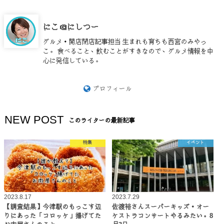
にこ＠にしつー
グルメ・開店閉店記事担当 生まれも育ちも西宮のみやっ
こ。 食べること、飲むことがすきなので、グルメ情報を中
心に発信している。
プロフィール
NEW POST
このライターの最新記事
特集
イベント
2023.8.17
2023.7.29
【調査結果】今津駅のもっこす辺
佐渡裕さんスーパーキッズ・オー
りにあった「コロッケ」揚げてた
ケストラコンサートやるみたい。8