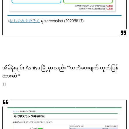
※
にしのみやのそら
မှ screenshot (2020/8/17)
အိမ်နီးချင်း Ashiya မြို့မှာလည်း “သတိပေးချက် ထုတ်ပြန်
ထားဆဲ”
↓↓