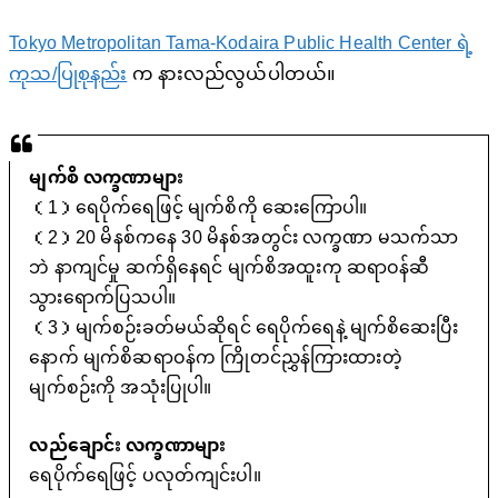
Tokyo Metropolitan Tama-Kodaira Public Health Center ရဲ့
ကုသ/ပြုစုနည်း
က နားလည်လွယ်ပါတယ်။
မျက်စိ လက္ခဏာများ
（1）ရေပိုက်ရေဖြင့် မျက်စိကို ဆေးကြောပါ။
（2）20 မိနစ်ကနေ 30 မိနစ်အတွင်း လက္ခဏာ မသက်သာ
ဘဲ နာကျင်မှု ဆက်ရှိနေရင် မျက်စိအထူးကု ဆရာဝန်ဆီ
သွားရောက်ပြသပါ။
（3）မျက်စဉ်းခတ်မယ်ဆိုရင် ရေပိုက်ရေနဲ့ မျက်စိဆေးပြီး
နောက် မျက်စိဆရာဝန်က ကြိုတင်ညွှန်ကြားထားတဲ့
မျက်စဉ်းကို အသုံးပြုပါ။
လည်ချောင်း လက္ခဏာများ
ရေပိုက်ရေဖြင့် ပလုတ်ကျင်းပါ။