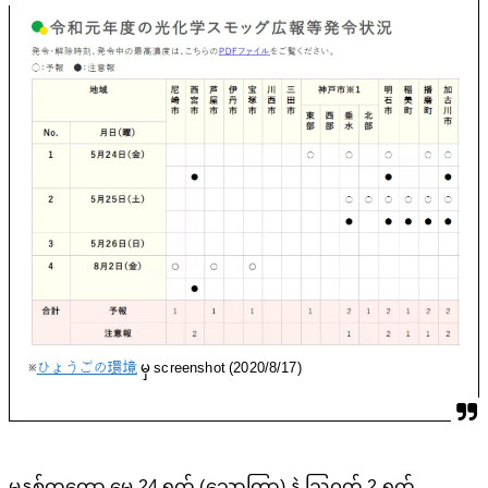
※
ひょうごの環境
မှ screenshot (2020/8/17)
မနှစ်ကတော့ မေ 24 ရက် (သောကြာ) နဲ့ ဩဂုတ် 2 ရက်