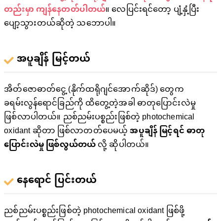
တည်းမှာ ကျန်နေတတ်ပါတယ်
။ လေပြင်းရင်တော့ ပျံ့နှံ့ပြီး
ပျော့သွားတယ်ဆိုတဲ့ သဘောပါ။
အပူချိန် မြင့်တယ်
အိတ်ဇောဓာတ်ငွေ့ (နိုက်ထရိုဂျင်အောက်ဆိုဒ်) တွေက
ခရမ်းလွန်ရောင်ခြည်ကို ထိတွေ့တဲ့အခါ ဓာတုပြောင်းလဲမှု
ဖြစ်လာပါတယ်။ ညစ်ညမ်းပစ္စည်းဖြစ်တဲ့ photochemical
oxidant ဆိုတာ ဖြစ်လာတတ်ပေမယ့်
အပူချိန် မြင့်ရင် ဓာတု
ပြောင်းလဲမှု ဖြစ်လွယ်တယ်
လို့ ဆိုပါတယ်။
နေရောင် ပြင်းတယ်
ညစ်ညမ်းပစ္စည်းဖြစ်တဲ့ photochemical oxidant ဖြစ်ဖို့