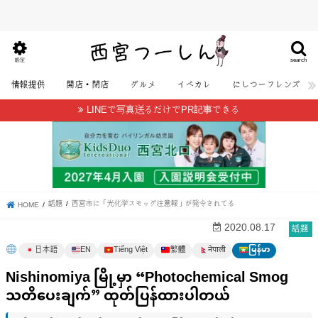
search
設定
情報提供
開店・閉店
グルメ
イベカレ
にしつーフレンズ
LINEで写真送るだけでPR記事できる
話題
西宮市に「光化学スモッグ注意報」が発令されてる
HOME
話題
2020.08.17
日本語
EN
Tiếng Việt
繁體
မြန်မာ
नेपाली
Nishinomiya မြို့မှာ “Photochemical Smog
သတိပေးချက်” ထုတ်ပြန်ထားပါတယ်