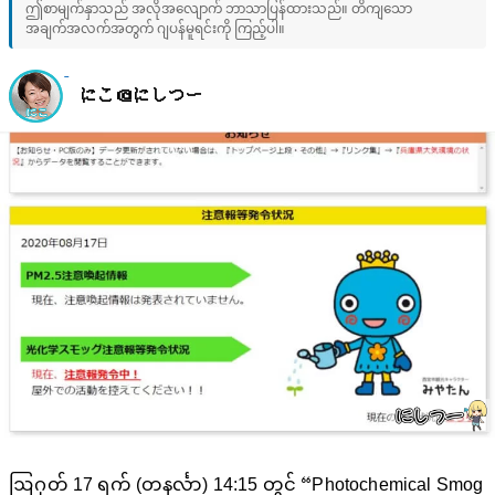
ဤစာမျက်နှာသည် အလိုအလျောက် ဘာသာပြန်ထားသည်။ တိကျသော
အချက်အလက်အတွက် ဂျပန်မူရင်းကို ကြည့်ပါ။
にこ＠にしつー
ဩဂုတ် 17 ရက် (တနင်္လာ) 14:15 တွင် “Photochemical Smog