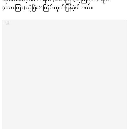
(သောကြာ) ဆိုပြီး 2 ကြိမ် ထုတ်ပြန်ခဲ့ပါတယ်။