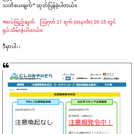
သတိပေးချက်” ထုတ်ပြန်ခဲ့ပါတယ်။
※ထပ်ဖြည့်ချက် ဩဂုတ် 17 ရက် (တနင်္လာ) 16:15 တွင်
ရုပ်သိမ်းခဲ့ပါတယ်။
ဒီမှာပါ↓↓