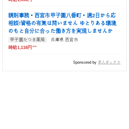
調剤事務・西宮市甲子園八番町・週2日から応
相談!資格の有無は問いません ゆとりある環境
のもと自分に合った働き方を実現しませんか
甲子園たつき薬局
兵庫県 西宮市
時給1,116円～
Sponsored by
求人ボックス