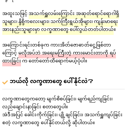
အထူးသဖြင့်
အသက်ရှူလမ်းကြောင်း အဆုတ်ရောင်ရောဂါရှိ
သူများ၊ နို့စို့ကလေးများ၊ သက်ကြီးရွယ်အိုများ၊ ကျန်းမာရေး
အားနည်းသူများမှာ လက္ခဏာတွေ ပေါ်လွယ်တတ်ပါတယ်
။
အကြောင်းရင်းတစ်ခုက ကားအိတ်ဇောဓာတ်ငွေ့ဖြစ်တာ
ကြောင့်
မလိုအပ်ဘဲ အရေးမကြီးတဲ့ ကားမောင်းတာကို ရပ်
ထားခြင်း
က တော်တော်ထိရောက်မယ့်ပုံပါ။
ဘယ်လို လက္ခဏာတွေ ပေါ်နိုင်လဲ？
လက္ခဏာတွေကတော့ မျက်စိစပ်ခြင်း၊ မျက်ရည်ကျခြင်း၊
လည်ချောင်းနာခြင်း စတာတွေပါ။
အဲဒီအပြင် ခေါင်းကိုက်ခြင်း၊ ပျို့ချင်ခြင်း၊ အသက်ရှူကျပ်ခြင်း
စတဲ့ လက္ခဏာတွေ ပေါ်နိုင်တယ်လို့ ဆိုပါတယ်။