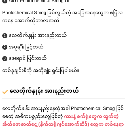
ဒါက Photochemical Smog ပါ
Photochemical Smog ဖြစ်လွယ်တဲ့ အခြေအနေတွေက ဧပြီလ
ကနေ အောက်တိုဘာလအထိ
လေတိုက်နှုန်း အားနည်းတယ်
အပူချိန် မြင့်တယ်
နေရောင် ပြင်းတယ်
တစ်ခုချင်းစီကို အတိုချုံး ရှင်းပြပါမယ်။
လေတိုက်နှုန်း အားနည်းတယ်
လေတိုက်နှုန်း အားနည်းနေတဲ့အခါ Photochemical Smog ဖြစ်
စေတဲ့ အဓိကပစ္စည်းတွေဖြစ်တဲ့
ကားနဲ့ စက်ရုံတွေက ထွက်တဲ့
အိတ်ဇောဓာတ်ငွေ့ (နိုက်ထရိုဂျင်အောက်ဆိုဒ်) တွေက တစ်နေရာ