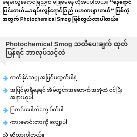
ခရမ်းလွန်ရောင်ခြည်က မဖြစ်မနေ လိုအပ်ပါတယ်။
“နေရောင်
ပြင်းတယ်＝ခရမ်းလွန်ရောင်ခြည် ပမာဏများတယ်” ဖြစ်တဲ့
အတွက် Photochemical Smog ဖြစ်လွယ်လာပါတယ်
။
Photochemical Smog သတိပေးချက် ထုတ်
ပြန်ရင် ဘာလုပ်သင့်လဲ
တတ်နိုင်သမျှ အပြင်မထွက်ပါနဲ့
အပြင်မှာရှိနေရင် အိမ်တွင်း/အဆောက်အအုံထဲ ဝင်ပြီး
အနားယူပါ
ပြတင်းပေါက်တွေ ပိတ်ပါ
ကားမောင်းတာကို လျှော့ပါ
လို့ ဆိုထားပါတယ်။