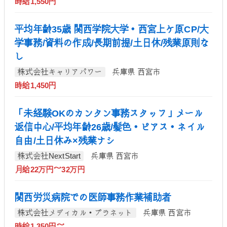
時給1,550円
平均年齢35歳 関西学院大学・西宮上ケ原CP/大
学事務/資料の作成/長期前提/土日休/残業原則な
し
株式会社キャリアパワー
兵庫県 西宮市
時給1,450円
「未経験OKのカンタン事務スタッフ」メール
返信中心/平均年齢26歳/髪色・ピアス・ネイル
自由/土日休み×残業ナシ
株式会社NextStart
兵庫県 西宮市
月給22万円～32万円
関西労災病院での医師事務作業補助者
株式会社メディカル・プラネット
兵庫県 西宮市
時給1,350円～