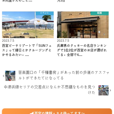
お肉屋さんのこと…
月3日
イベント
話題
2023.7.5
2023.7.5
西宮ビーチリゾートで「SUNフェ
兵庫県のクッキーの名店ランキン
ス」って縁日とかクルージングと
グで1位2位が西宮のお店が選ばれ
かやるみたい。…
てる。全部で4…
苦楽園口の「千種書房」があった前の歩道のアスファ
ルトができたてになってる
中津浜線セリアの交差点になんか不思議なものを見つ
けた
西宮の情報・ネタ待ってます〜