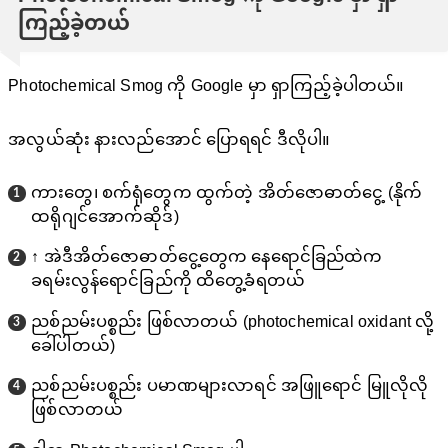
ကြည့်ခဲ့တယ်
Photochemical Smog ကို Google မှာ ရှာကြည့်ခဲ့ပါတယ်။
အလွယ်ဆုံး နားလည်အောင် ပြောရရင် ဒီလိုပါ။
ကားတွေ၊ စက်ရုံတွေက ထွက်တဲ့ အိတ်ဇောဓာတ်ငွေ့ (နိုက်
ထရိုဂျင်အောက်ဆိုဒ်)
↑ အဲဒီအိတ်ဇောဓာတ်ငွေ့တွေက နေရောင်ခြည်ထဲက
ခရမ်းလွန်ရောင်ခြည်ကို ထိတွေ့ခံရတယ်
ညစ်ညမ်းပစ္စည်း ဖြစ်လာတယ် (photochemical oxidant လို့
ခေါ်ပါတယ်)
ညစ်ညမ်းပစ္စည်း ပမာဏများလာရင် အဖြူရောင် မြူလိုလို
ဖြစ်လာတယ်