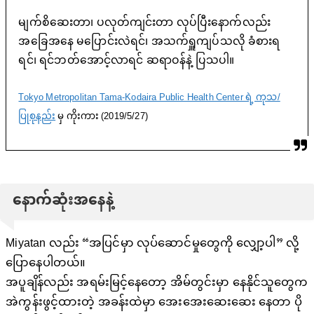
မျက်စိဆေးတာ၊ ပလုတ်ကျင်းတာ လုပ်ပြီးနောက်လည်း
အခြေအနေ မပြောင်းလဲရင်၊ အသက်ရှူကျပ်သလို ခံစားရ
ရင်၊ ရင်ဘတ်အောင့်လာရင် ဆရာဝန်နဲ့ ပြသပါ။
Tokyo Metropolitan Tama-Kodaira Public Health Center ရဲ့ ကုသ/
ပြုစုနည်း
မှ ကိုးကား (2019/5/27)
နောက်ဆုံးအနေနဲ့
Miyatan လည်း “အပြင်မှာ လုပ်ဆောင်မှုတွေကို လျှော့ပါ” လို့
ပြောနေပါတယ်။
အပူချိန်လည်း အရမ်းမြင့်နေတော့ အိမ်တွင်းမှာ နေနိုင်သူတွေက
အဲကွန်းဖွင့်ထားတဲ့ အခန်းထဲမှာ အေးအေးဆေးဆေး နေတာ ပို