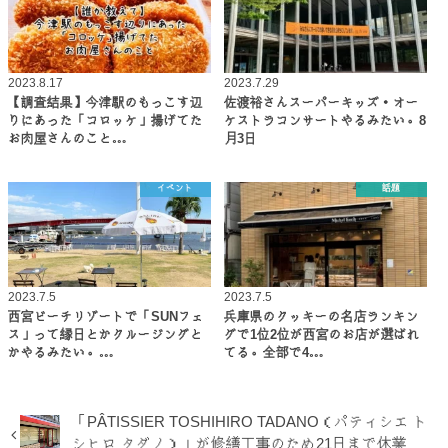
2023.8.17
2023.7.29
【調査結果】今津駅のもっこす辺
佐渡裕さんスーパーキッズ・オー
りにあった「コロッケ」揚げてた
ケストラコンサートやるみたい。8
お肉屋さんのこと…
月3日
イベント
話題
2023.7.5
2023.7.5
西宮ビーチリゾートで「SUNフェ
兵庫県のクッキーの名店ランキン
ス」って縁日とかクルージングと
グで1位2位が西宮のお店が選ばれ
かやるみたい。…
てる。全部で4…
「PÂTISSIER TOSHIHIRO TADANO（パティシエ ト
シヒロ タダノ）」が修繕工事のため21日まで休業