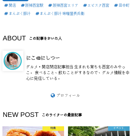
開店
阪神西宮駅
阪神西宮エリア
エビスタ西宮
田中町
まんぷく豚汁
まんぷく豚汁 味噌屋長兵衛
ABOUT
この記事をかいた人
にこ＠にしつー
グルメ・開店閉店記事担当 生まれも育ちも西宮のみやっ
こ。 食べること、飲むことがすきなので、グルメ情報を中
心に発信している。
プロフィール
NEW POST
このライターの最新記事
特集
イベント