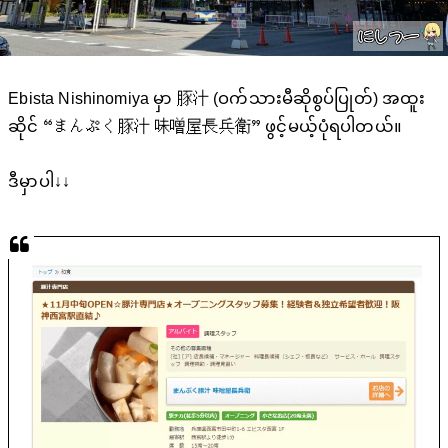
Ebista Nishinomiya မှာ 豚汁 (ဝက်သားမီဆိုစွပ်ပြုတ်) အထူး
ဆိုင် “まんぷく豚汁 味噌屋長兵衛” ဖွင့်မယ့်ပုံရပါတယ်။
ဒီမှာပါ↓↓