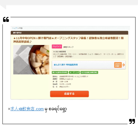
※
求人＠飲食店.com
မှ စခရင်ရှော့