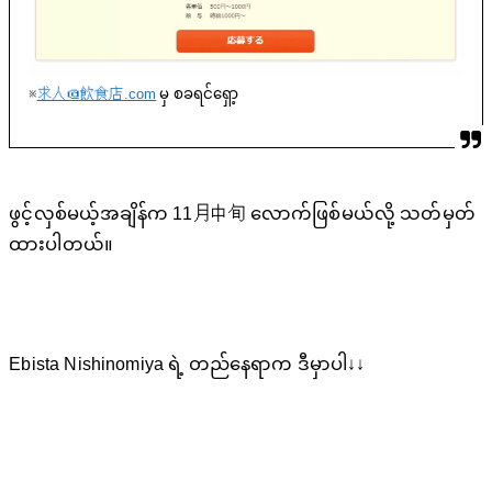
※
求人＠飲食店.com
မှ စခရင်ရှော့
ဖွင့်လှစ်မယ့်အချိန်က 11月中旬 လောက်ဖြစ်မယ်လို့ သတ်မှတ်
ထားပါတယ်။
Ebista Nishinomiya ရဲ့ တည်နေရာက ဒီမှာပါ↓↓