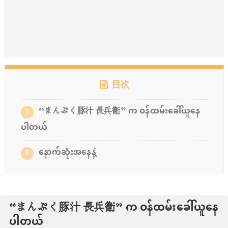
目次
“まんぷく豚汁 長兵衛” က ဝန်ထမ်းခေါ်ယူနေ
1
ပါတယ်
နောက်ဆုံးအနေနဲ့
2
“まんぷく豚汁 長兵衛” က ဝန်ထမ်းခေါ်ယူနေ
ပါတယ်