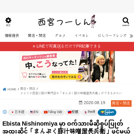
search
設定
情報提供
開店・閉店
グルメ
イベカレ
にしつーフレンズ
LINEで写真送るだけでPR記事できる
開店・閉店
HOME
エビスタ西宮に豚汁専門店の「まんぷく豚汁味噌屋長兵衛」ができるみたい
開店・閉店
2020.08.19
日本語
EN
Tiếng Việt
繁體
မြန်မာ
नेपाली
Ebista Nishinomiya မှာ ဝက်သားမီဆိုစွပ်ပြုတ်
အထူးဆိုင်「まんぷく豚汁味噌屋長兵衛」ဖွင့်မယ့်