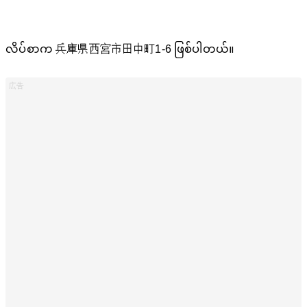
လိပ်စာက 兵庫県西宮市田中町1-6 ဖြစ်ပါတယ်။