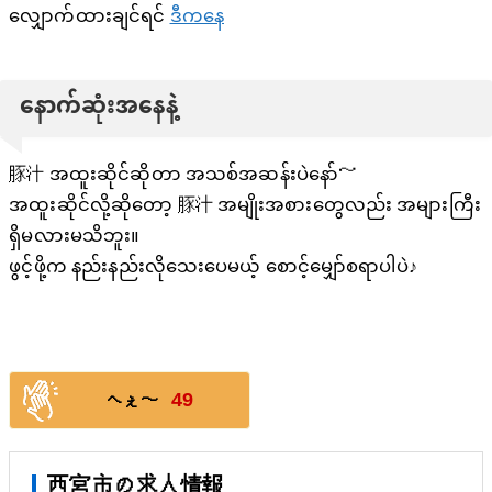
လျှောက်ထားချင်ရင်
ဒီကနေ
နောက်ဆုံးအနေနဲ့
豚汁 အထူးဆိုင်ဆိုတာ အသစ်အဆန်းပဲနော်～
အထူးဆိုင်လို့ဆိုတော့ 豚汁 အမျိုးအစားတွေလည်း အများကြီး
ရှိမလားမသိဘူး။
ဖွင့်ဖို့က နည်းနည်းလိုသေးပေမယ့် စောင့်မျှော်စရာပါပဲ♪
49
へぇ〜
西宮市の求人情報