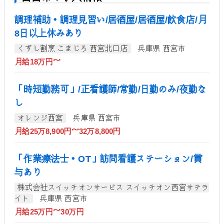
調理補助・調理見習い/居酒屋/居酒屋/飲食店/月
8日以上休みあり
くずし割烹 こまじろ 西宮北口店
兵庫県 西宮市
月給18万円～
「時短勤務可」/正看護師/常勤/日勤のみ/夜勤な
し
オレンジ西宮
兵庫県 西宮市
月給25万8,900円～32万8,800円
「作業療法士・OT」訪問看護ステーション/賞
与あり
株式会社スイッチオンサービス スイッチオン西宮サテラ
イト
兵庫県 西宮市
月給25万円～30万円