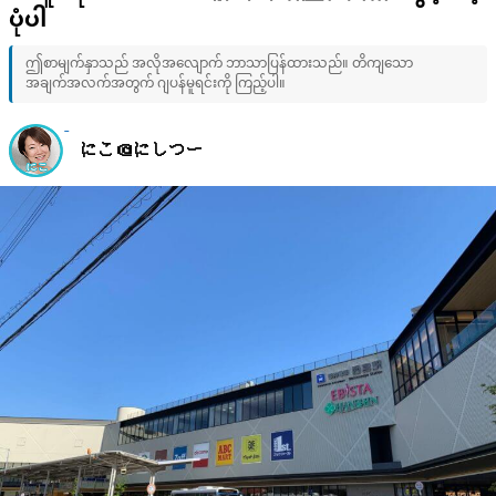
ပုံပါ
ဤစာမျက်နှာသည် အလိုအလျောက် ဘာသာပြန်ထားသည်။ တိကျသော
အချက်အလက်အတွက် ဂျပန်မူရင်းကို ကြည့်ပါ။
にこ＠にしつー