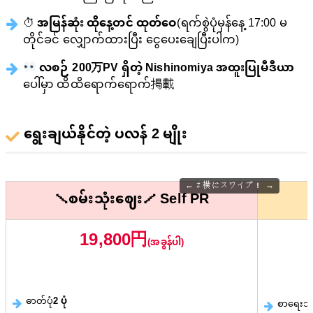
⏱
အမြန်ဆုံး ထိုနေ့တင် ထုတ်ဝေ
(ရက်စွဲပုံမှန်နေ့ 17:00 မ
တိုင်ခင် လျှောက်ထားပြီး ငွေပေးချေပြီးပါက)
လစဉ် 200万PV ရှိတဲ့ Nishinomiya အထူးပြုမီဒီယာ
ပေါ်မှာ ထိထိရောက်ရောက်掲載
ရွေးချယ်နိုင်တဲ့ ပလန် 2 မျိုး
⇄ 横にスワイプ！
＼စမ်းသုံးဈေး／ Self PR
19,800円
(အခွန်ပါ)
ဓာတ်ပုံ
2 ပုံ
စာရေး