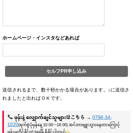
ホームページ・インスタなどあれば
送信されるまで、数十秒かかる場合があります。↓に送信さ
れましたと出ればＯＫです。
ဖုန်းနဲ့ လျှောက်ချင်သူများはこちら
→
0798-34-
1020
(ရက်စွဲပုံမှန်နေ့ 10:00〜18:00) အင်တာဗျူးသွားနေတာကြောင့်
ဖုန်းမကိုင်နိုင်တဲ့အချိန် ရှိနိုင်ပါတယ်