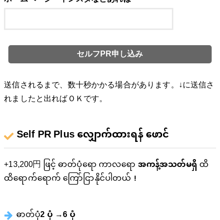
送信されるまで、数十秒かかる場合があります。↓に送信さ
れましたと出ればＯＫです。
Self PR Plus လျှောက်ထားရန် ဖောင်
+13,200円 ဖြင့် ဓာတ်ပုံရော ကာလရော
အကန့်အသတ်မရှိ
ထိ
ထိရောက်ရောက် ကြော်ငြာနိုင်ပါတယ်！
ဓာတ်ပုံ
2 ပုံ →6 ပုံ