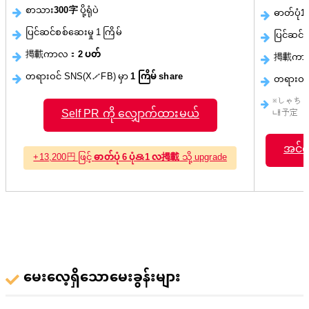
စာသား
300字
ပို့ရုံပဲ
ဓာတ်ပုံ
1
ပြင်ဆင်စစ်ဆေးမှု 1 ကြိမ်
ပြင်ဆင်စ
掲載ကာလ：
2 ပတ်
掲載ကာ
တရားဝင် SNS(X／FB) မှာ
1 ကြိမ် share
တရားဝင်
※しゃちょ美 လ
Self PR ကို လျှောက်ထားမယ်
내予定
အင်တ
+13,200円 ဖြင့်
ဓာတ်ပုံ 6 ပုံ＆1 လ掲載
သို့ upgrade
မေးလေ့ရှိသောမေးခွန်းများ