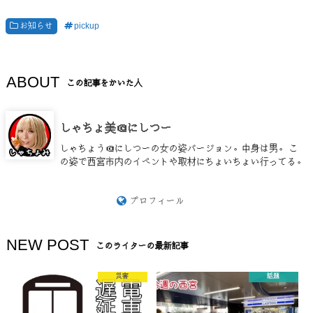
お知らせ
pickup
ABOUT
この記事をかいた人
しゃちょ美＠にしつー
しゃちょう＠にしつーの女の姿バージョン。中身は男。 こ
の姿で西宮市内のイベントや取材にちょいちょい行ってる。
プロフィール
NEW POST
このライターの最新記事
災害
話題