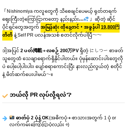
「Nishinomiya ကလူတွေကို သိစေချင်ပေမယ့် ရုတ်တရက်
ဈေးကြီးတဲ့ကြော်ငြာကတော့ နည်းနည်း…
」 ဆိုတဲ့ ဆိုင်
ပိုင်ရှင်တွေအတွက်
အမြန်ဆုံး ထိုနေ့တင်・အခွန်ပါ
19,800円
တိတိ
နဲ့ Self PR ပလန်အသစ် စတင်လိုက်ပါပြီ〜〜
ဒါ့အပြင်
2 ပတ်掲載
＋
လစဉ် 200万PV
ရှိတဲ့ にしつー စာဖတ်
သူတွေထံ သေချာရောက်ရှိနိုင်ပါတယ်။ ပုံမှန်ဆောင်းပါးတွေလို
ပဲ ပေါ့ပေါ့ပါးပါး၊ ပျော်စရာကောင်းပြီး နားလည်လွယ်တဲ့ စတိုင်
နဲ့ မိတ်ဆက်ပေးပါမယ်〜။
ဘယ်လို PR လုပ်လို့ရလဲ？
ဓာတ်ပုံ 2 ပုံနဲ့ OK
(အဓိကပုံ＋စာသားအတွက် 1 ပုံ or
လက်ကမ်းကြော်ငြာပုံလည်း ◎)