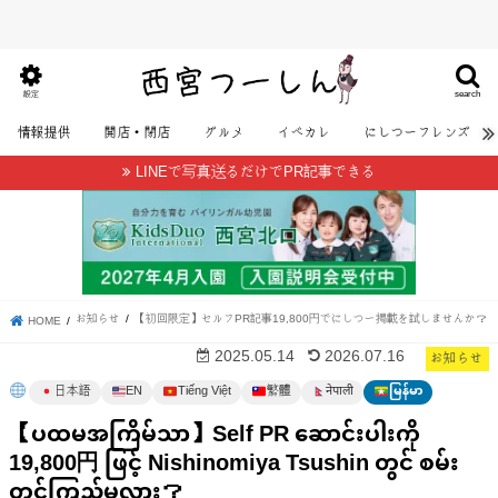
search
設定
情報提供
開店・閉店
グルメ
イベカレ
にしつーフレンズ
LINEで写真送るだけでPR記事できる
お知らせ
【初回限定】セルフPR記事19,800円でにしつー掲載を試しませんか？
HOME
お知らせ
2025.05.14
2026.07.16
日本語
EN
Tiếng Việt
繁體
မြန်မာ
नेपाली
【ပထမအကြိမ်သာ】Self PR ဆောင်းပါးကို
19,800円 ဖြင့် Nishinomiya Tsushin တွင် စမ်း
တင်ကြည့်မလား？