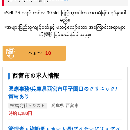
※Self PR သည် တစ်လ 30 slot ပြည့်သွားပါက လက်ခံခြင်း ရပ်နားပါ
မည်။
※အများပြည်သူကျင့်ဝတ်နှင့် မသင့်လျော်သော အကြောင်းအရာများ
ကို掲載 ငြင်းပယ်နိုင်ပါသည်။
10
へぇ〜
西宮市の求人情報
医療事務/兵庫県西宮市甲子園口のクリニック/
賞与あり
株式会社ソラスト
兵庫県 西宮市
時給1,180円
管理者・施設長・ホーム長/デイサービス・デイ