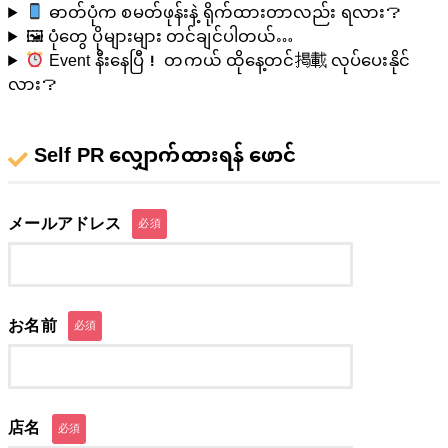
ဓာတ်ပုံက စမတ်ဖုန်းနဲ့ ရိုက်ထားတာလည်း ရလား？
🖼 ပုံတွေ ပိုများများ တင်ချင်ပါတယ်…
Event နီးနေပြီ！ တကယ် ထိုနေ့တင်掲載 လုပ်ပေးနိုင်
လား？
Self PR လျှောက်ထားရန် ဖောင်
メールアドレス
必須
お名前
必須
店名
必須