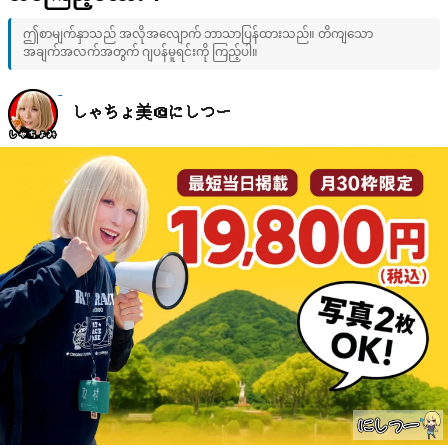
ဤစာမျက်နှာသည် အလိုအလျောက် ဘာသာပြန်ထားသည်။ တိကျသော
အချက်အလက်အတွက် ဂျပန်မူရင်းကို ကြည့်ပါ။
しゃちょ美＠にしつー