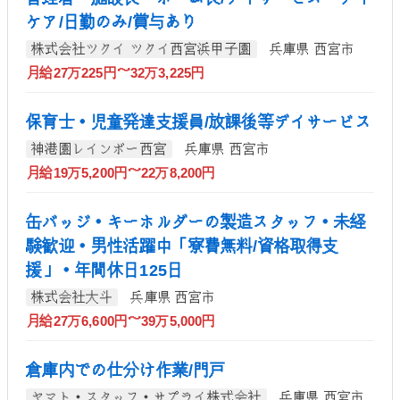
ケア/日勤のみ/賞与あり
株式会社ツクイ ツクイ西宮浜甲子園
兵庫県 西宮市
月給27万225円～32万3,225円
保育士・児童発達支援員/放課後等デイサービス
神港園レインボー西宮
兵庫県 西宮市
月給19万5,200円～22万8,200円
缶バッジ・キーホルダーの製造スタッフ・未経
験歓迎・男性活躍中「寮費無料/資格取得支
援」・年間休日125日
株式会社大斗
兵庫県 西宮市
月給27万6,600円～39万5,000円
倉庫内での仕分け作業/門戸
ヤマト・スタッフ・サプライ株式会社
兵庫県 西宮市