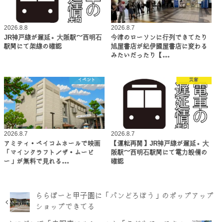
2026.8.8
2026.8.7
JR神戸線が遅延。大阪駅～西明石
今津のローソンに行列できてたり
駅間にて架線の確認
旭屋書店が紀伊國屋書店に変わる
みたいだったり【…
イベント
災害
2026.8.7
2026.8.7
アミティ・ベイコムホールで映画
【運転再開】JR神戸線が遅延。大
「マインクラフト／ザ・ムービ
阪駅～西明石駅間にて電力設備の
ー」が無料で見れる…
確認
ららぽーと甲子園に「パンどろぼう」のポップアップ
ショップできてる