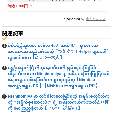
時給1,300円～
Sponsored by
求人ボックス
関連記事
စီမံခန့်ခွဲသူလစာ တစ်လ 40万 အထိ ICT ကို တကယ်
အကောင်အထည်ဖော်နေတဲ့「つなぐて」Helper များခေါ်
ယူနေပါတယ်【にしつー求人】
နွေဦးရောက်ပြီ ကိုယ့်ခန္ဓာကိုယ်ကို နည်းနည်းပြုပြင်
ထိန်းသိမ်းမလား Nishinomiya ရဲ့ အရိုးအကြောပြုပြင်နှင့်
အနားယူအပန်းဖြေစင်တာများစုစည်းမှု【Nishitsu
အကျဉ်းချုပ် PR】【Nishitsu အကျဉ်းချုပ် PR】
Nishinomiya မှာ တစ်ခါတလေမြင်ရတဲ့ အရမ်းစတိုင်လ်ကျ
တဲ့ “အမှိုက်စုဆောင်းပုံး” ရဲ့ အမှန်တကယ်ကဘာလဲ占い師
ကို မေးကြည့်ခဲ့တယ်【にしつー探偵PR】