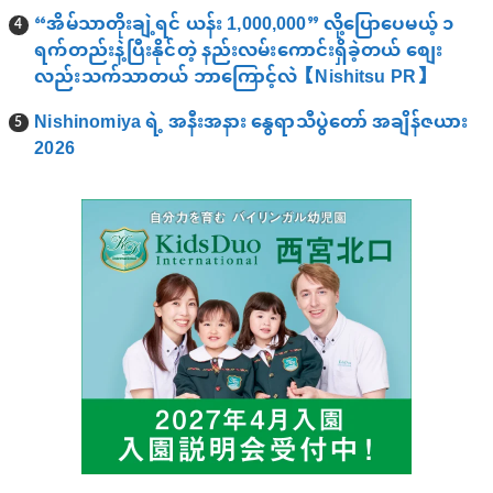
“အိမ်သာတိုးချဲ့ရင် ယန်း 1,000,000” လို့ပြောပေမယ့် ၁
ရက်တည်းနဲ့ပြီးနိုင်တဲ့ နည်းလမ်းကောင်းရှိခဲ့တယ် စျေး
လည်းသက်သာတယ် ဘာကြောင့်လဲ【Nishitsu PR】
Nishinomiya ရဲ့ အနီးအနား နွေရာသီပွဲတော် အချိန်ဇယား
2026