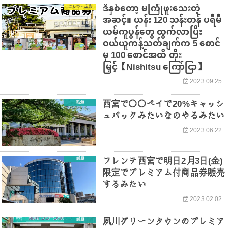
ဒီနှစ်တော့ မကြုံဖူးသေးတဲ့
にしつー広告
အဆင့်။ ယန်း 120 သန်းတန် ပရီမီ
ယမ်ကူပွန်တွေ ထွက်လာပြီး
ဝယ်ယူကန့်သတ်ချက်က 5 စောင်
မှ 100 စောင်အထိ တိုး
မြှင့်【Nishitsu ကြော်ငြာ】
2023.09.25
西宮で〇〇ペイで20%キャッシ
話題
ュバックみたいなのやるみたい
2023.06.22
フレンテ西宮で明日2月3日(金)
話題
限定でプレミアム付商品券販売
するみたい
2023.02.02
夙川グリーンタウンのプレミア
話題