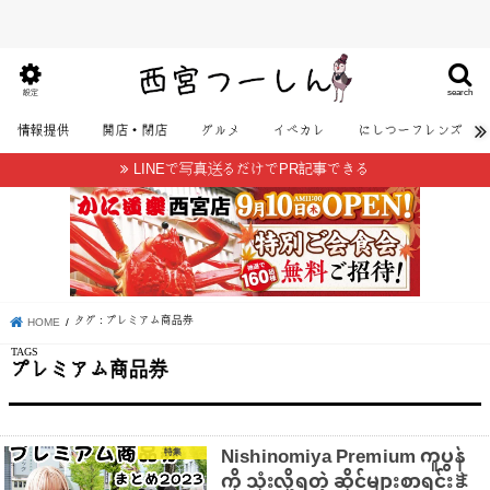
search
設定
情報提供
開店・閉店
グルメ
イベカレ
にしつーフレンズ
LINEで写真送るだけでPR記事できる
タグ : プレミアム商品券
HOME
プレミアム商品券
Nishinomiya Premium ကူပွန်
特集
ကို သုံးလို့ရတဲ့ ဆိုင်များစာရင်းま