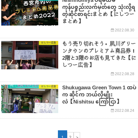
Nishinomiya ပရီမီယမ်
ကုန်ပစ္စည်းလက်မှတ်တွေ သုံးလို့ရ
တဲ့ဆိုင်စာရင်းまとめ【にしつー
まとめ】
2022.08.30
もう売り切れそう。夙川グリー
にしつー広告
ンタウンのプレミアム商品券！
2階と3階のお店も見てきた【に
しつー広告】
2022.08.28
Shukugawa Green Town 1 ထပ်
にしつー広告
က ဆိုင်က ဘယ်လိုမျိုး
လဲ【Nishitsu ကြော်ငြာ】
2022.08.24
1
2
>