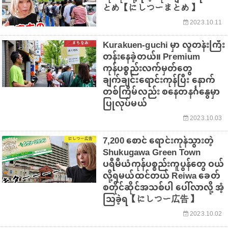
とめ【にしつーまとめ】
2023.10.11
Kurakuen-guchi မှာ လူတန်းကြီး
まちなみ
တန်းနေခဲ့တယ်။ Premium
ကုန်ပစ္စည်းလက်မှတ်တွေ
ချက်ချင်းရောင်းကုန်ပြီး နောက်
တစ်ကြိမ်လည်း စနေတနင်္ဂနွေမှာ
ပြုလုပ်မယ်
2023.10.03
7,200 စောင် ရောင်းကုန်သွားတဲ့
にしつー広告
Shukugawa Green Town
ပရီမီယံကုန်ပစ္စည်းကူပွန်တွေ ဝယ်
လို့ရမယ်ထင်တယ် Reiwa ခေတ်
စတိုင်ဆိုင်အသစ်ပါ ပေါ်လာလို့ အံ့
သြခဲ့ရ【にしつー広告】
2023.10.02