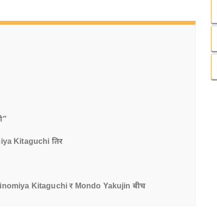
ी”
ya Kitaguchi तिर
inomiya Kitaguchi र Mondo Yakujin बीच