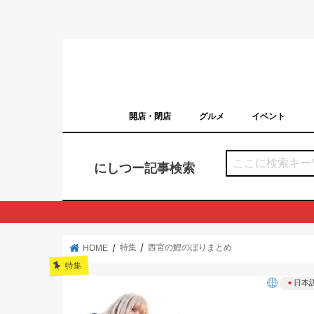
開店・閉店
グルメ
イベント
西宮の開店・閉店まとめ（日付順）
西宮市のイベン
にしつー記事検索
特集
西宮の鯉のぼりまとめ
HOME
特集
日本