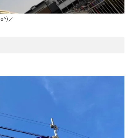
(^o^)／