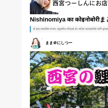
Nishinomiya का कोइनोबोर
यो पृष्ठ स्वचालित रूपमा अनुवादित गरिएको हो। सटीक जानकारीको लागि कृपया जा
まま＠にしつー