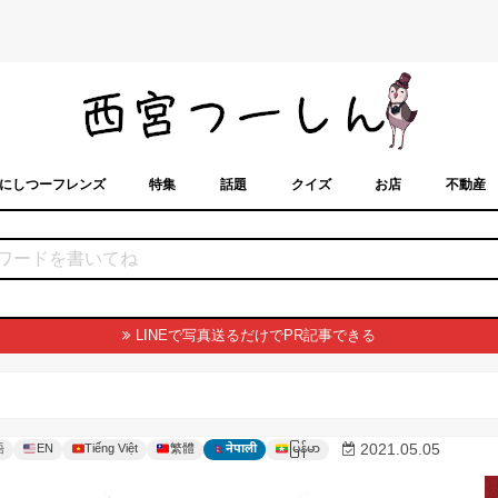
にしつーフレンズ
特集
話題
クイズ
お店
不動産
トカレンダー
「西宮スポット」に載せるには？
まちなみ
LINEで写真送るだけでPR記事できる
မြန်မာ
2021.05.05
語
EN
Tiếng Việt
繁體
नेपाली