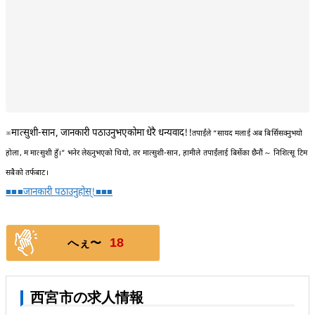
※मात्सुशी-सान, जानकारी पठाउनुभएकोमा धेरै धन्यवाद!!
तपाईंले “सायद मलाई अब बिर्सिसक्नुभयो
होला, म मात्सुशी हुँ।” भनेर लेख्नुभएको थियो, तर मात्सुशी-सान, हामीले तपाईंलाई बिर्सेका छैनौं～ निशित्सू टिम
सबैको तर्फबाट।
■■■जानकारी पठाउनुहोस्!■■■
18
へぇ〜
西宮市の求人情報