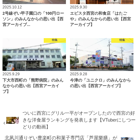
2025.10.12
2025.9.30
2号線ぞい甲子園口の「100円ロー
エビスタ西宮の和食店「はたご
ソン」のみんなからの思い出【西
や」のみんなからの思い出【西宮
宮アーカイブ…
アーカイブ】
特集
特集
2025.9.29
2025.9.28
下大市西町の「熊野病院」のみん
今津の「ユニクロ」のみんなから
なからの思い出【西宮アーカイ
の思い出【西宮アーカイブ】
ブ】
ついに西宮にグリル一平がオープンしたので西宮の好
きな洋食屋ランキングを発表します【VTuberにしつー
どりの動画】
北夙川通りぞい豊楽町の和菓子専門店「芦屋樂膳」が