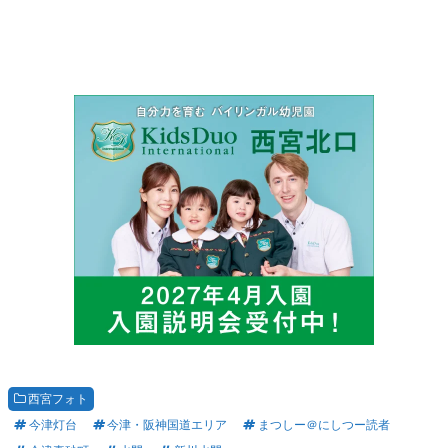
西宮フォト
今津灯台
今津・阪神国道エリア
まつしー＠にしつー読者