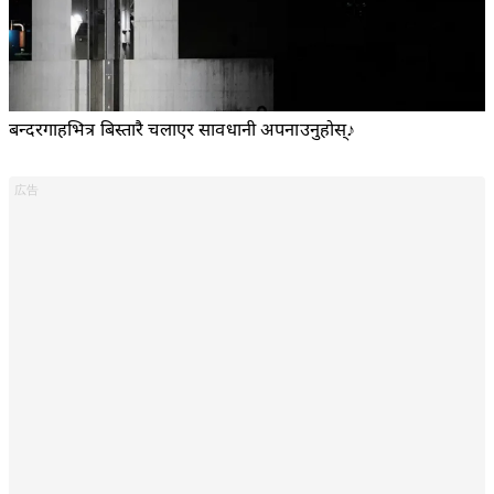
बन्दरगाहभित्र बिस्तारै चलाएर सावधानी अपनाउनुहोस्♪