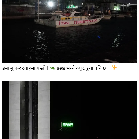
इमाजु बन्दरगाहमा यस्तो I
sea भन्ने क्युट डुंगा पनि छー