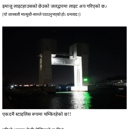
इमाजु लाइटहाउसको छेउको जलद्वारमा लाइट अप गरिएको छ♪
(यो जानकारी मात्सुशी-सानले पठाउनुभएको हो। धन्यवाद!)
एकदमै स्टाइलिस रूपमा चम्किरहेको छ!!