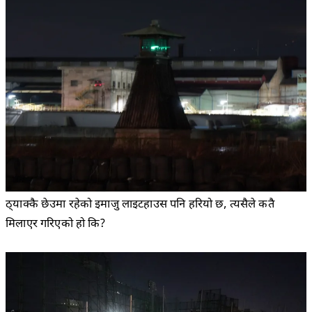
ठ्याक्कै छेउमा रहेको इमाजु लाइटहाउस पनि हरियो छ, त्यसैले कतै
मिलाएर गरिएको हो कि?