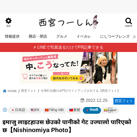
search
設定
情報提供
開店・閉店
グルメ
イベカレ
にしつーフレンズ
LINEで写真送るだけでPR記事できる
西宮フォト
今津灯台横の水門がライトアップされてる【西宮フォト】
HOME
2022.12.25
西宮フォト
မြန်မာ
日本語
EN
Tiếng Việt
繁體
नेपाली
इमाजु लाइटहाउस छेउको पानीको गेट उज्यालो पारिएको
छ【Nishinomiya Photo】