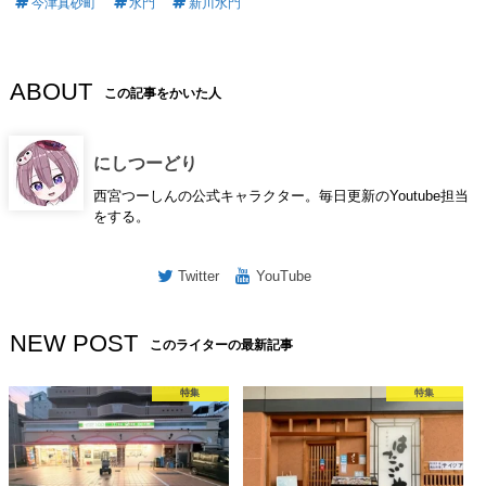
今津真砂町
水門
新川水門
ABOUT
この記事をかいた人
にしつーどり
西宮つーしんの公式キャラクター。毎日更新のYoutube担当
をする。
Twitter
YouTube
NEW POST
このライターの最新記事
特集
特集