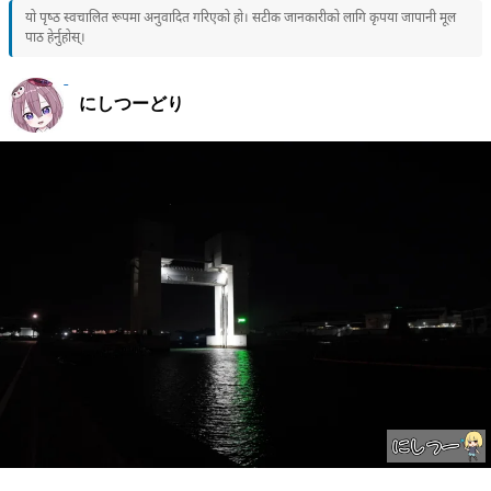
यो पृष्ठ स्वचालित रूपमा अनुवादित गरिएको हो। सटीक जानकारीको लागि कृपया जापानी मूल
पाठ हेर्नुहोस्।
にしつーどり