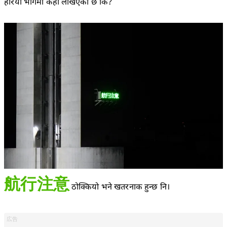
हरियो भागमा केही लेखिएको छ कि?
航行注意
ठोक्कियो भने खतरनाक हुन्छ नि।