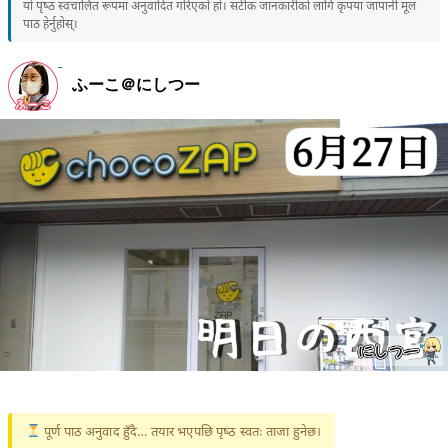
यो पृष्ठ स्वचालित रूपमा अनुवादित गरिएको हो। सटीक जानकारीको लागि कृपया जापानी मूल
पाठ हेर्नुहोस्।
ふーこ＠にしつー
पूर्ण पाठ अनुवाद हुँदै… तयार भएपछि पृष्ठ स्वतः ताजा हुनेछ।