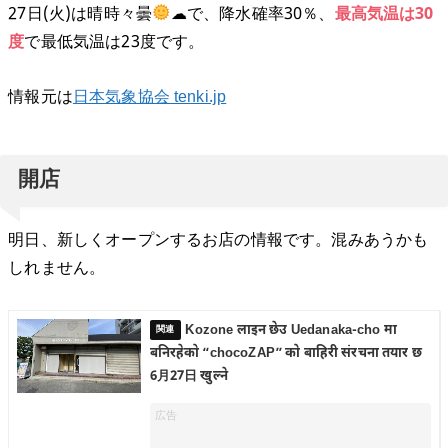
27日(火)は晴時々曇
☁で、降水確率30％、
最高気温は30
度
で最低気温は23度です。
情報元は
日本気象協会 tenki.jp
開店
明日、新しくオープンするお店の情報です。混みあうかも
しれません。
Kozone लाइन छेउ Uedanaka-cho मा
बनिरहेको “chocoZAP” को बाहिरी संरचना तयार छ
6月27日 खुल्ने