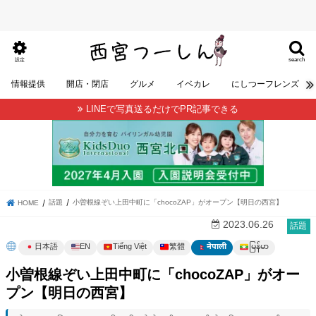
search
設定
情報提供
開店・閉店
グルメ
イベカレ
にしつーフレンズ
LINEで写真送るだけでPR記事できる
話題
小曽根線ぞい上田中町に「chocoZAP」がオープン【明日の西宮】
HOME
2023.06.26
話題
မြန်မာ
日本語
EN
Tiếng Việt
繁體
नेपाली
小曽根線ぞい上田中町に「chocoZAP」がオー
プン【明日の西宮】