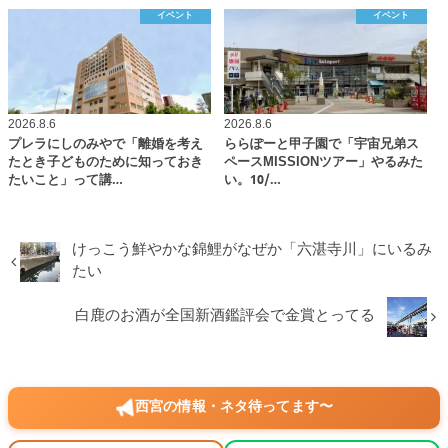
イベント
イベント
2026.8.6
2026.8.6
プレラにしのみやで「離婚を考え
ららぽーと甲子園で「宇宙兄弟ス
たとき子どものために知っておき
ペースMISSIONツアー」やるみた
たいこと」って講…
い。10/…
けっこう鮮やかな錦鯉がなぜか「六湛寺川」にいるみ
たい
白鹿のお酒が全国新酒鑑評会で金賞とってる
西宮の情報・ネタ待ってます〜