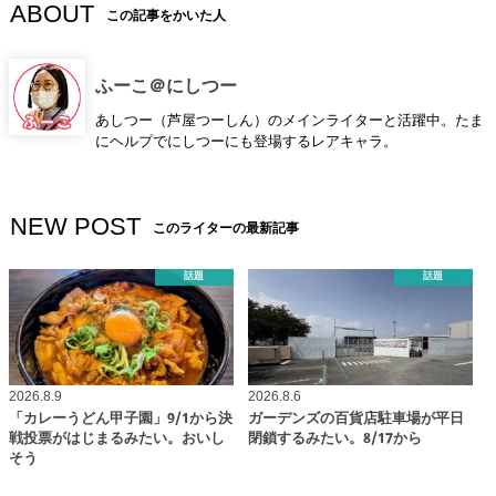
ABOUT
この記事をかいた人
ふーこ＠にしつー
あしつー（芦屋つーしん）のメインライターと活躍中。たま
にヘルプでにしつーにも登場するレアキャラ。
NEW POST
このライターの最新記事
話題
話題
2026.8.9
2026.8.6
「カレーうどん甲子園」9/1から決
ガーデンズの百貨店駐車場が平日
戦投票がはじまるみたい。おいし
閉鎖するみたい。8/17から
そう