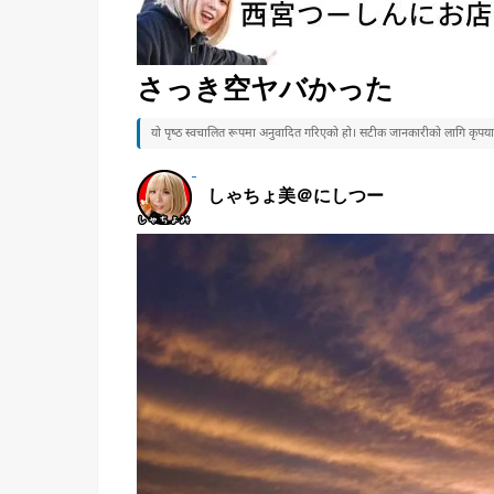
さっき空ヤバかった
यो पृष्ठ स्वचालित रूपमा अनुवादित गरिएको हो। सटीक जानकारीको लागि कृपया जा
しゃちょ美＠にしつー