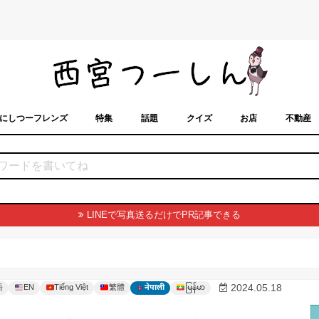
にしつーフレンズ
特集
話題
クイズ
お店
不動産
トカレンダー
「西宮スポット」に載せるには？
まちなみ
LINEで写真送るだけでPR記事できる
မြန်မာ
2024.05.18
語
EN
Tiếng Việt
繁體
नेपाली