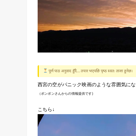
पूर्ण पाठ अनुवाद हुँदै… तयार भएपछि पृष्ठ स्वतः ताजा हुनेछ।
西宮の空がパニック映画のような雰囲気にな
（ポンポンさんからの情報提供です)
こちら↓