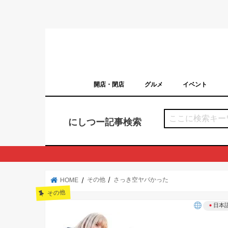
開店・閉店
グルメ
イベント
西宮の開店・閉店まとめ（日付順）
西宮市のイベン
にしつー記事検索
その他
さっき空ヤバかった
HOME
その他
日本