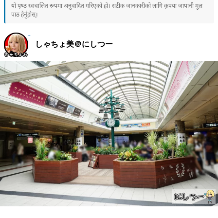
यो पृष्ठ स्वचालित रूपमा अनुवादित गरिएको हो। सटीक जानकारीको लागि कृपया जापानी मूल
पाठ हेर्नुहोस्।
しゃちょ美＠にしつー