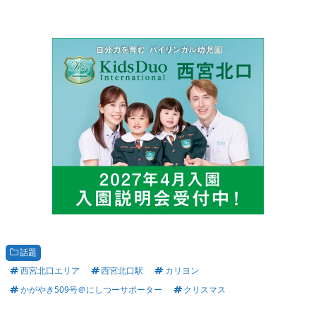
話題
西宮北口エリア
西宮北口駅
カリヨン
かがやき509号＠にしつーサポーター
クリスマス