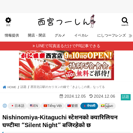
search
設定
情報提供
開店・閉店
グルメ
イベカレ
にしつーフレンズ
LINEで写真送るだけでPR記事できる
話題
西宮北口駅のカリヨンの鐘で「きよしこの夜」なってる
HOME
2024.12.05
2024.12.06
話題
မြန်မာ
日本語
EN
Tiếng Việt
繁體
नेपाली
Nishinomiya-Kitaguchi स्टेशनको क्यारिलियन
घण्टीमा “Silent Night” बजिरहेको छ