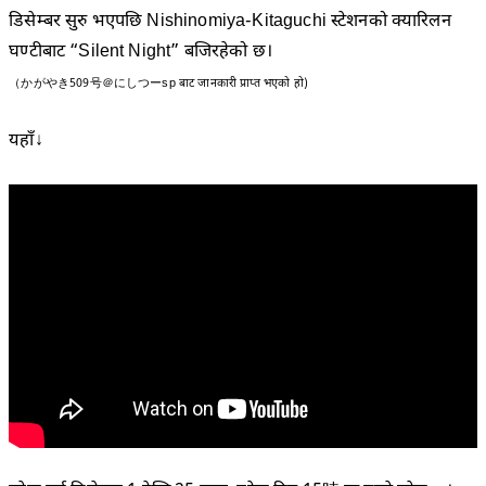
डिसेम्बर सुरु भएपछि Nishinomiya-Kitaguchi स्टेशनको क्यारिलन
घण्टीबाट “Silent Night” बजिरहेको छ।
（かがやき509号＠にしつーsp बाट जानकारी प्राप्त भएको हो)
यहाँ↓