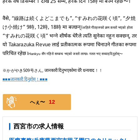
हरेक वर्ष डिसेम्बर 1 देखि 25 सम्म, हरेक दिन 15時 मा बज्ने रहेछ〜।
वैसे, “線路は続くよどこまでも”, “すみれの花咲く頃”, “夕焼
け小焼け” 9時, 12時, 18時 मा बज्छन्।
अहिले गीतहरूको क्रम कस्तो भएको होला
“すみれの花咲く頃” भन्ने शीर्षक धेरैले त्यति सुनेका नहुन सक्छन्, तर
यो Takarazuka Revue लाई प्रतीकात्मक रूपमा चिनाउने गीतका रूपमा
परिचित रहेछ।
Hankyu सँग गहिरो सम्बन्ध भएको जस्तो लाग्छ। गलत भए सच्याइदिनुहोस्〜
※かがやき509号さん, जानकारी दिनुभएकोमा धेरै धन्यवाद！！
■■■जानकारी दिनुहोस्！■■■
12
へぇ〜
西宮市の求人情報