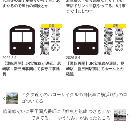
六湛寺公園で夏祭りやってた。あ
若草町の「炙り焼鳥なとり」で初
すやるので屋台の値段とか
来店ドリンク半額やってる。8月末
まで【にしつー…
災害
災害
2026.8.5
2026.8.4
【運転再開】JR宝塚線が遅延。尼
【運転再開】JR宝塚線が遅延。尼
崎駅～新三田駅間にて保守工事延
崎駅～新三田駅間にてホーム上の
長
確認
アクタ近くのハローサイクルの自転車に横浜銀行のロ
ゴついてる
臨港線ぞいに甲子園八番町に「鮮魚と熟成 つざき」が
できてる。「ゆうなみ」があったところ