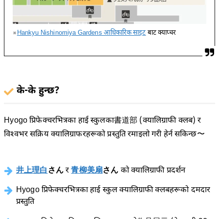
※
Hankyu Nishinomiya Gardens आधिकारिक साइट
बाट क्याप्चर
के-के हुन्छ?
Hyogo प्रिफेक्चरभित्रका हाई स्कुलका書道部 (क्यालिग्राफी क्लब) र
विश्वभर सक्रिय क्यालिग्राफरहरूको प्रस्तुति रमाइलो गरी हेर्न सकिन्छ〜
井上理白
さん
र
青柳美扇
さん
को क्यालिग्राफी प्रदर्शन
Hyogo प्रिफेक्चरभित्रका हाई स्कुल क्यालिग्राफी क्लबहरूको दमदार
प्रस्तुति