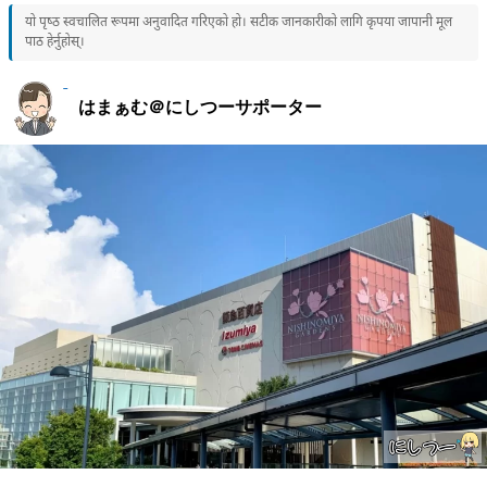
यो पृष्ठ स्वचालित रूपमा अनुवादित गरिएको हो। सटीक जानकारीको लागि कृपया जापानी मूल
पाठ हेर्नुहोस्।
はまぁむ＠にしつーサポーター