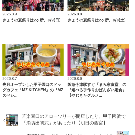
2026.8.9
2026.8.8
きょうの夏祭りは2ヶ所。8/9(日)
きょうの夏祭りは2ヶ所。8/8(土)
グルメ
グルメ
2026.8.7
2026.8.6
先月オープンした甲子園口のドッ
阪急今津駅すぐ「まみ家食堂」の
グカフェ「MZ KITCHEN」の『MZ
『選べる手作りおばんざい定食』
スペシ…
【やじきたグルメ…
苦楽園口のアローツリーが閉店したり、甲子園浜で
「消防出初式」があったり【明日の西宮】