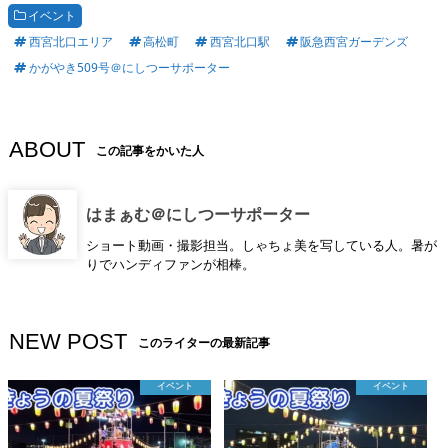
イベント
西宮北口エリア
高松町
西宮北口駅
阪急西宮ガーデンズ
かがやき509号＠にしつーサポーター
ABOUT
この記事をかいた人
はまぁむ＠にしつーサポーター
ショート動画・撮影担当。しゃちょ美を写している人。暑が
りでハンディファンが相棒。
NEW POST
このライターの最新記事
イベント
イベント