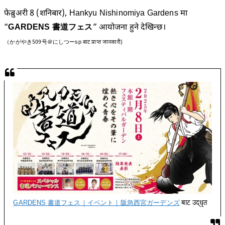
फेब्रुअरी 8 (शनिबार), Hankyu Nishinomiya Gardens मा
“
GARDENS 書道フェス
” आयोजना हुने देखिन्छ।
（かがやき509号＠にしつーsp बाट प्राप्त जानकारी)
GARDENS 書道フェス｜イベント｜阪急西宮ガーデンズ
बाट उद्धृत