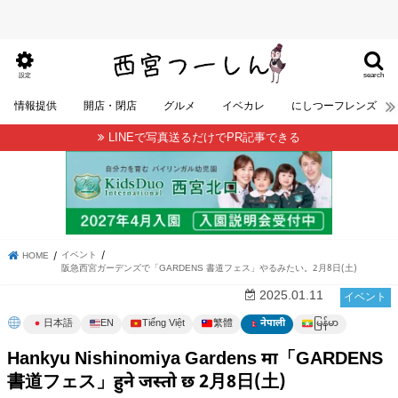
search
設定
情報提供
開店・閉店
グルメ
イベカレ
にしつーフレンズ
LINEで写真送るだけでPR記事できる
イベント
HOME
阪急西宮ガーデンズで「GARDENS 書道フェス」やるみたい。2月8日(土)
2025.01.11
イベント
မြန်မာ
日本語
EN
Tiếng Việt
繁體
नेपाली
Hankyu Nishinomiya Gardens मा「GARDENS
書道フェス」हुने जस्तो छ 2月8日(土)