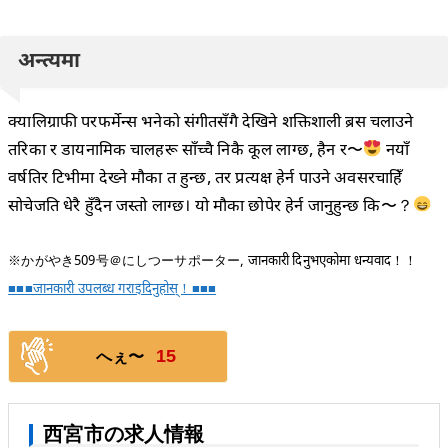
अन्त्यमा
क्यालिग्राफी परफर्मेन्स भनेको संगीतसँगै देखिने शक्तिशाली ब्रस चलाउने
तरिका र डायनामिक चालहरू साँच्चै निकै कूल लाग्छ, हैन र〜
नयाँ
वर्षतिर टिभीमा देख्ने मौका त हुन्छ, तर प्रत्यक्ष हेर्न पाउने अवसरचाहिँ
सोचेजति धेरै हुँदैन जस्तो लाग्छ। यो मौका छोपेर हेर्न जानुहुन्छ कि〜？
※かがやき509号＠にしつーサポーター, जानकारी दिनुभएकोमा धन्यवाद！！
■■■जानकारी उपलब्ध गराइदिनुहोस्！■■■
15
へぇ〜
西宮市の求人情報