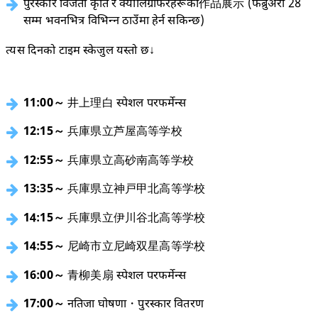
पुरस्कार विजेता कृति र क्यालिग्राफरहरूको作品展示 (फेब्रुअरी 28
सम्म भवनभित्र विभिन्न ठाउँमा हेर्न सकिन्छ)
त्यस दिनको टाइम स्केजुल यस्तो छ↓
11:00～
井上理白 स्पेशल परफर्मेन्स
12:15～
兵庫県立芦屋高等学校
12:55～
兵庫県立高砂南高等学校
13:35～
兵庫県立神戸甲北高等学校
14:15～
兵庫県立伊川谷北高等学校
14:55～
尼崎市立尼崎双星高等学校
16:00～
青柳美扇 स्पेशल परफर्मेन्स
17:00～
नतिजा घोषणा・पुरस्कार वितरण