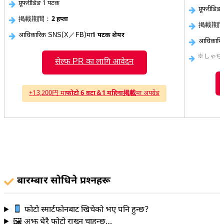
प्रूफरीडिङ 1 पटक
प्रूफरीडि
掲載期間：
2 हप्ता
掲載期
आधिकारिक SNS(X／FB)मा
1 पटक शेयर
आधिकार
※しゃちょ美
सेल्फ PR का लागि आवेदन
+13,200円 मा
फोटो 6 वटा＆1 महिना掲載
मा अपग्रेड
बारम्बार सोधिने प्रश्नहरू
फोटो स्मार्टफोनबाट खिचेको भए पनि हुन्छ?
🖼 अझ धेरै फोटो राख्न चाहन्छु…