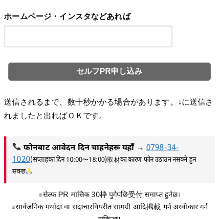
ホームページ・インスタなどあれば
送信されるまで、数十秒かかる場合があります。↓に送信さ
れましたと出ればＯＫです。
फोनबाट आवेदन दिन चाहनेहरू यहाँ
→
0798-34-
1020
(सप्ताहका दिन 10:00〜18:00)取材का कारण फोन उठाउन नसक्ने हुन
सक्छ
※सेल्फ PR मासिक 30枠 पुगेपछि受付 समाप्त हुनेछ।
※सार्वजनिक मर्यादा वा सदाचारविपरीत सामग्री आदि掲載 गर्न अस्वीकार गर्न