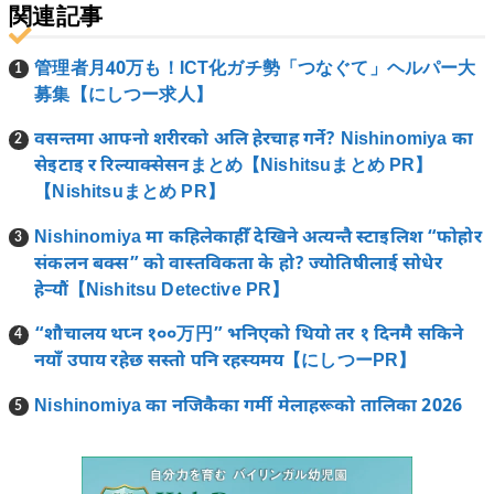
関連記事
管理者月40万も！ICT化ガチ勢「つなぐて」ヘルパー大
募集【にしつー求人】
वसन्तमा आफ्नो शरीरको अलि हेरचाह गर्ने? Nishinomiya का
सेइटाइ र रिल्याक्सेसनまとめ【Nishitsuまとめ PR】
【Nishitsuまとめ PR】
Nishinomiya मा कहिलेकाहीँ देखिने अत्यन्तै स्टाइलिश “फोहोर
संकलन बक्स” को वास्तविकता के हो? ज्योतिषीलाई सोधेर
हेऱ्यौं【Nishitsu Detective PR】
“शौचालय थप्न १००万円” भनिएको थियो तर १ दिनमै सकिने
नयाँ उपाय रहेछ सस्तो पनि रहस्यमय【にしつーPR】
Nishinomiya का नजिकैका गर्मी मेलाहरूको तालिका 2026