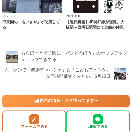
2026.8.8
2026.8.8
甲東園の「もいきや」が閉店して
【運転再開】JR神戸線が遅延。大
る
阪駅～西明石駅間にて架線の確認
ららぽーと甲子園に「パンどろぼう」のポップアップ
ショップできてる
ムコダンで「赤胴車マルシェ」と「こどもフェスタ」
が同時開催するみたい。5月25日
西宮の情報・ネタ待ってます〜
フォームで送る
LINEで送る