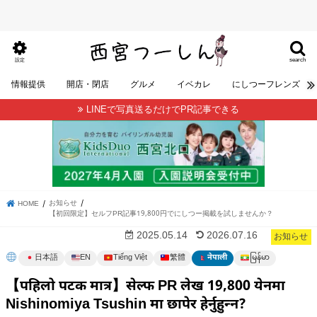
search
設定
情報提供
開店・閉店
グルメ
イベカレ
にしつーフレンズ
LINEで写真送るだけでPR記事できる
お知らせ
HOME
【初回限定】セルフPR記事19,800円でにしつー掲載を試しませんか？
2025.05.14
2026.07.16
お知らせ
မြန်မာ
日本語
EN
Tiếng Việt
繁體
नेपाली
【पहिलो पटक मात्र】सेल्फ PR लेख 19,800 येनमा
Nishinomiya Tsushin मा छापेर हेर्नुहुन्न?