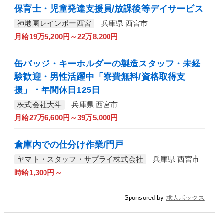
保育士・児童発達支援員/放課後等デイサービス
神港園レインボー西宮
兵庫県 西宮市
月給19万5,200円～22万8,200円
缶バッジ・キーホルダーの製造スタッフ・未経
験歓迎・男性活躍中「寮費無料/資格取得支
援」・年間休日125日
株式会社大斗
兵庫県 西宮市
月給27万6,600円～39万5,000円
倉庫内での仕分け作業/門戸
ヤマト・スタッフ・サプライ株式会社
兵庫県 西宮市
時給1,300円～
Sponsored by
求人ボックス