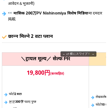
आवेदन＆भुक्तानी)
मासिक 200万PV Nishinomiya विशेष मिडिया
मा दमदार
掲載
छान्न मिल्ने 2 वटा प्लान
⇄ 横にスワイプ！
＼ट्रायल मूल्य／ सेल्फ PR
＼
19,800円
(करसहित)
फोटो
2 वटा
लेखकले
स
본문
300字
पठाए पुग्छ
फोटो
10 व