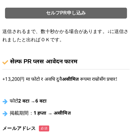
送信されるまで、数十秒かかる場合があります。↓に送信さ
れましたと出ればＯＫです。
सेल्फ PR प्लस आवेदन फारम
+13,200円 मा फोटो र अवधि दुवै
असीमित
रूपमा राम्रोसँग प्रचार!
फोटो
2 वटा →6 वटा
掲載期間：
1 हप्ता → असीमित
メールアドレス
必須