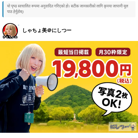
यो पृष्ठ स्वचालित रूपमा अनुवादित गरिएको हो। सटीक जानकारीको लागि कृपया जापानी मूल
पाठ हेर्नुहोस्।
しゃちょ美＠にしつー