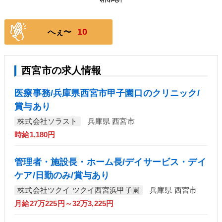
सकिन्छ।
10
へぇ〜
西宮市の求人情報
医療事務/兵庫県西宮市甲子園口のクリニック/
賞与あり
株式会社ソラスト
兵庫県 西宮市
時給1,180円
管理者・施設長・ホーム長/デイサービス・デイ
ケア/日勤のみ/賞与あり
株式会社ツクイ ツクイ西宮浜甲子園
兵庫県 西宮市
月給27万225円～32万3,225円