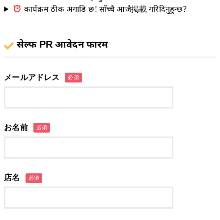
कार्यक्रम ठीक अगाडि छ! साँच्चै आजै掲載 गरिदिनुहुन्छ?
सेल्फ PR आवेदन फारम
メールアドレス
必須
お名前
必須
店名
必須