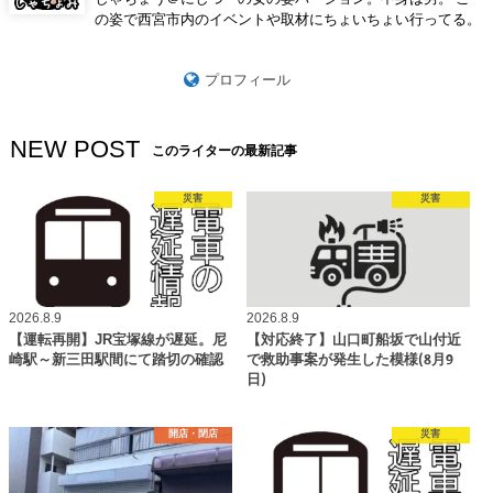
の姿で西宮市内のイベントや取材にちょいちょい行ってる。
プロフィール
NEW POST
このライターの最新記事
災害
災害
2026.8.9
2026.8.9
【運転再開】JR宝塚線が遅延。尼
【対応終了】山口町船坂で山付近
崎駅～新三田駅間にて踏切の確認
で救助事案が発生した模様(8月9
日)
開店・閉店
災害