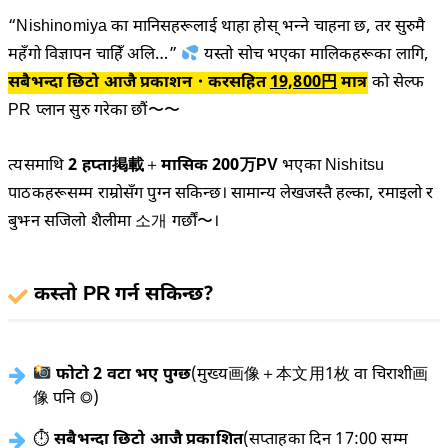
“Nishinomiya का मानिसहरूलाई थाहा होस् भन्ने चाहना छ, तर सुरुमै
महँगो विज्ञापन चाहिँ अलि…”
यस्तो सोच भएका मालिकहरूका लागि,
सबैभन्दा छिटो आजै प्रकाशन・करसहित
19,800円
मात्र
को सेल्फ
PR प्लान सुरु गरेका छौं〜〜
त्यसमाथि
2 हप्ता掲載
＋
मासिक 200万PV
भएका Nishitsu
पाठकहरूसम्म राम्रोसँग पुग्न सकिन्छ। सामान्य लेखजस्तै हल्का, रमाइलो र
बुझ्न सजिलो शैलीमा 소개 गर्छौं〜।
कस्तो PR गर्न सकिन्छ?
फोटो 2 वटा भए पुग्छ
(मुख्य画像＋本文用1枚 वा चिराशी画
像 पनि ◎)
⏱
सबैभन्दा छिटो आजै प्रकाशित
(सप्ताहका दिन 17:00 सम्म