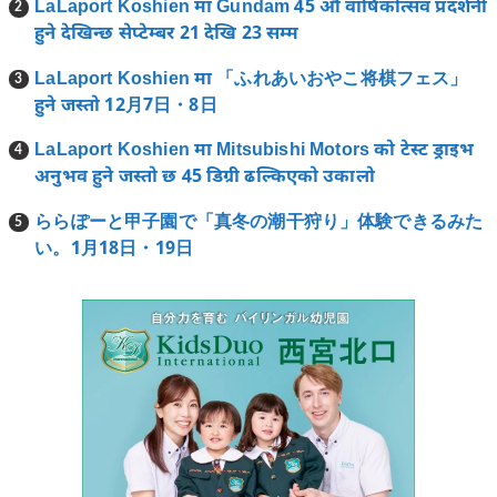
LaLaport Koshien मा Gundam 45 औं वार्षिकोत्सव प्रदर्शनी
हुने देखिन्छ सेप्टेम्बर 21 देखि 23 सम्म
LaLaport Koshien मा 「ふれあいおやこ将棋フェス」
हुने जस्तो 12月7日・8日
LaLaport Koshien मा Mitsubishi Motors को टेस्ट ड्राइभ
अनुभव हुने जस्तो छ 45 डिग्री ढल्किएको उकालो
ららぽーと甲子園で「真冬の潮干狩り」体験できるみた
い。1月18日・19日