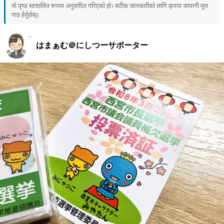
यो पृष्ठ स्वचालित रूपमा अनुवादित गरिएको हो। सटीक जानकारीको लागि कृपया जापानी मूल
पाठ हेर्नुहोस्।
はまぁむ＠にしつーサポーター