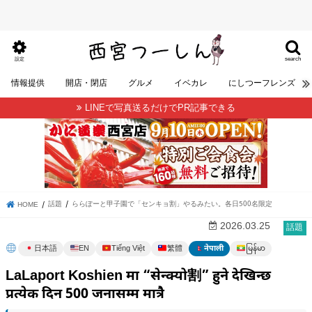
search
設定
情報提供
開店・閉店
グルメ
イベカレ
にしつーフレンズ
LINEで写真送るだけでPR記事できる
話題
ららぽーと甲子園で「センキョ割」やるみたい。各日500名限定
HOME
2026.03.25
話題
မြန်မာ
日本語
EN
Tiếng Việt
繁體
नेपाली
LaLaport Koshien मा “सेन्क्यो割” हुने देखिन्छ
प्रत्येक दिन 500 जनासम्म मात्रै