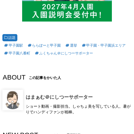
話題
甲子園駅
ららぽーと甲子園
選挙
甲子園・甲子園浜エリア
甲子園八番町
ふくちゃん＠にしつーサポーター
ABOUT
この記事をかいた人
はまぁむ＠にしつーサポーター
ショート動画・撮影担当。しゃちょ美を写している人。暑が
りでハンディファンが相棒。