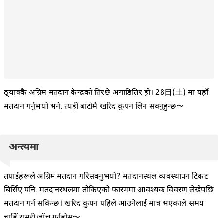
ठ्याक्कै अग्रिम मतदान केन्द्रको तिरछे अगाडितिर हो। 28日(土) मा यहाँ
मतदान गर्नुभयो भने, त्यही बाटोमै खरिद कुपन लिन सक्नुहुन्छ〜
अन्त्यमा
तपाईंहरूले अग्रिम मतदान गरिसक्नुभयो? मतदानस्थल व्यवस्थापन टिकट
बिर्सिए पनि, मतदानस्थलमा तोकिएको फारममा आवश्यक विवरण लेखेपछि
मतदान गर्न सकिन्छ। खरिद कुपन पहिले आउनेलाई मात्र भएकाले समय
चाहिँ राम्ररी जाँच गर्नुहोस्〜