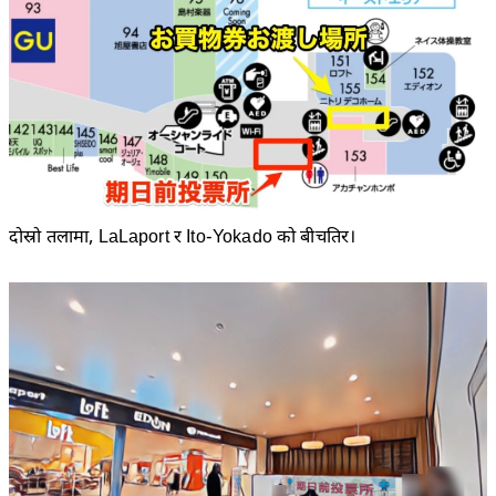
दोस्रो तलामा, LaLaport र Ito-Yokado को बीचतिर।