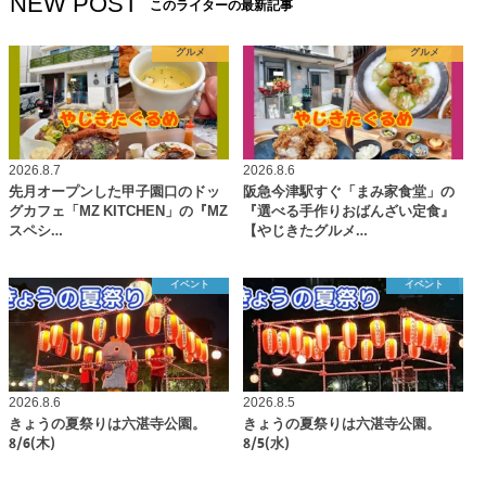
NEW POST
このライターの最新記事
グルメ
グルメ
2026.8.7
2026.8.6
先月オープンした甲子園口のドッ
阪急今津駅すぐ「まみ家食堂」の
グカフェ「MZ KITCHEN」の『MZ
『選べる手作りおばんざい定食』
スペシ…
【やじきたグルメ…
イベント
イベント
2026.8.6
2026.8.5
きょうの夏祭りは六湛寺公園。
きょうの夏祭りは六湛寺公園。
8/6(木)
8/5(水)