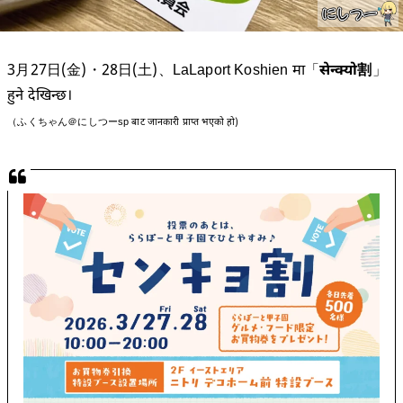
3月27日(金)・28日(土)、LaLaport Koshien मा「
सेन्क्यो割
」
हुने देखिन्छ।
（ふくちゃん＠にしつーsp बाट जानकारी प्राप्त भएको हो)