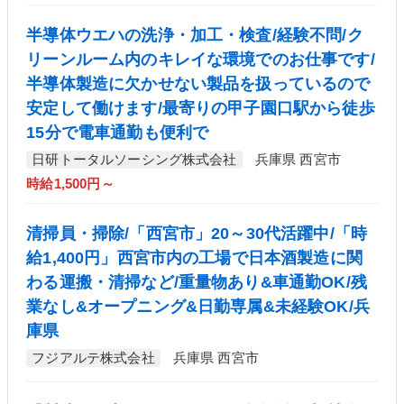
半導体ウエハの洗浄・加工・検査/経験不問/ク
リーンルーム内のキレイな環境でのお仕事です/
半導体製造に欠かせない製品を扱っているので
安定して働けます/最寄りの甲子園口駅から徒歩
15分で電車通勤も便利で
日研トータルソーシング株式会社
兵庫県 西宮市
時給1,500円～
清掃員・掃除/「西宮市」20～30代活躍中/「時
給1,400円」西宮市内の工場で日本酒製造に関
わる運搬・清掃など/重量物あり&車通勤OK/残
業なし&オープニング&日勤専属&未経験OK/兵
庫県
フジアルテ株式会社
兵庫県 西宮市