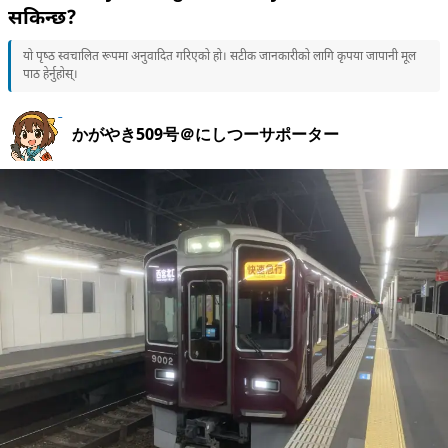
सकिन्छ?
यो पृष्ठ स्वचालित रूपमा अनुवादित गरिएको हो। सटीक जानकारीको लागि कृपया जापानी मूल
पाठ हेर्नुहोस्।
かがやき509号＠にしつーサポーター