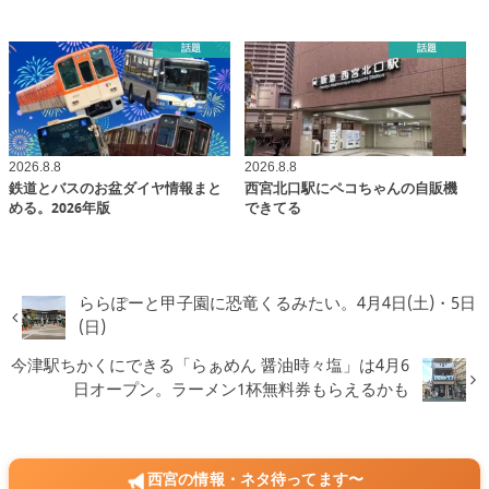
話題
話題
2026.8.8
2026.8.8
鉄道とバスのお盆ダイヤ情報まと
西宮北口駅にペコちゃんの自販機
める。2026年版
できてる
ららぽーと甲子園に恐竜くるみたい。4月4日(土)・5日
(日)
今津駅ちかくにできる「らぁめん 醤油時々塩」は4月6
日オープン。ラーメン1杯無料券もらえるかも
西宮の情報・ネタ待ってます〜