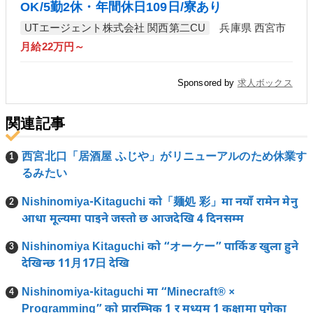
OK/5勤2休・年間休日109日/寮あり
UTエージェント株式会社 関西第二CU
兵庫県 西宮市
月給22万円～
Sponsored by
求人ボックス
関連記事
西宮北口「居酒屋 ふじや」がリニューアルのため休業す
るみたい
Nishinomiya-Kitaguchi को「麺処 彩」मा नयाँ रामेन मेनु
आधा मूल्यमा पाइने जस्तो छ आजदेखि 4 दिनसम्म
Nishinomiya Kitaguchi को “オーケー” पार्किङ खुला हुने
देखिन्छ 11月17日 देखि
Nishinomiya-kitaguchi मा “Minecraft®︎ ×
Programming” को प्रारम्भिक 1 र मध्यम 1 कक्षामा पुगेका