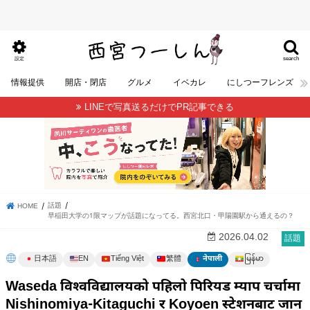
search
設定
情報提供
開店・閉店
グルメ
イベカレ
にしつーフレンズ
LINEで写真送るだけでPR記事できる
話題
HOME
早稲田大学の1限マップが話題になってる。西宮北口・甲陽園駅から通えるの？
2026.04.02
話題
မြန်မာ
日本語
EN
Tiếng Việt
繁體
नेपाली
Waseda विश्वविद्यालयको पहिलो पिरियड म्याप चर्चामा
Nishinomiya-Kitaguchi र Koyoen स्टेशनबाट जान