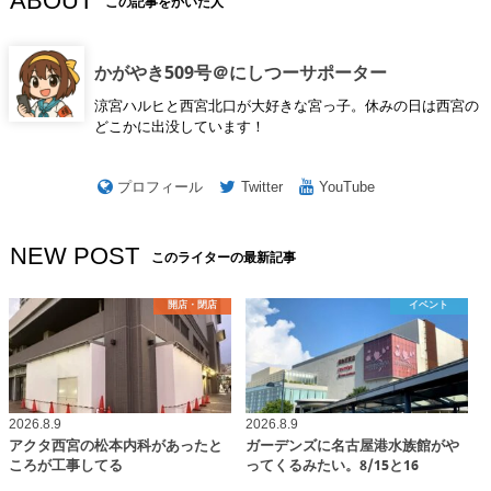
ABOUT
この記事をかいた人
かがやき509号＠にしつーサポーター
涼宮ハルヒと西宮北口が大好きな宮っ子。休みの日は西宮の
どこかに出没しています！
プロフィール
Twitter
YouTube
NEW POST
このライターの最新記事
開店・閉店
イベント
2026.8.9
2026.8.9
アクタ西宮の松本内科があったと
ガーデンズに名古屋港水族館がや
ころが工事してる
ってくるみたい。8/15と16