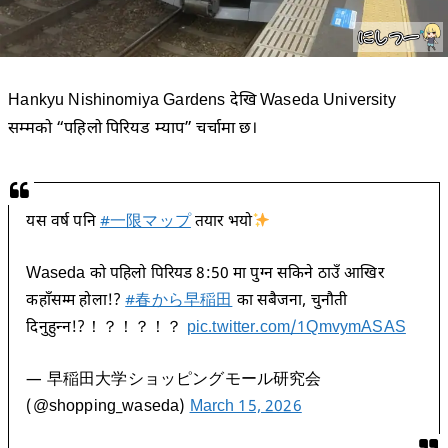
Hankyu Nishinomiya Gardens देखि Waseda University
सम्मको “पहिलो पिरियड म्याप” चर्चामा छ।
यस वर्ष पनि
#一限マップ
तयार भयो
Waseda को पहिलो पिरियड 8:50 मा पुग्न सकिने ठाउँ आखिर
कहाँसम्म होला!?
#春から早稲田
का सबैजना, चुनौती
दिनुहुन्न!?！？！？！？
pic.twitter.com/1QmvymASAS
— 早稲田大学ショッピングモール研究会
(@shopping_waseda)
March 15, 2026