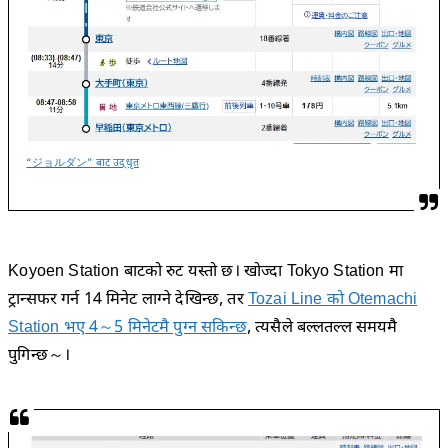
“ジョルダン” बाट उद्धृत
Koyoen Station बाटको रुट यस्तो छ। खोज्दा Tokyo Station मा
ट्रान्सफर गर्न 14 मिनेट लाग्ने देखिन्छ, तर
Tozai Line को Otemachi
Station भए 4～5 मिनेटमै पुग्न सकिन्छ
, त्यसैले बल्लतल्ल समयमै
पुगिन्छ～।