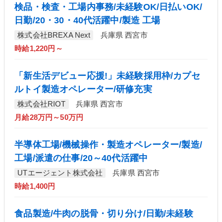
検品・検査・工場内事務/未経験OK/日払いOK/
日勤/20・30・40代活躍中/製造 工場
株式会社BREXA Next
兵庫県 西宮市
時給1,220円～
「新生活デビュー応援!」未経験採用枠/カプセ
ルトイ製造オペレーター/研修充実
株式会社RIOT
兵庫県 西宮市
月給28万円～50万円
半導体工場/機械操作・製造オペレーター/製造/
工場/派遣の仕事/20～40代活躍中
UTエージェント株式会社
兵庫県 西宮市
時給1,400円
食品製造/牛肉の脱骨・切り分け/日勤/未経験