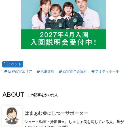
イベント
阪神西宮エリア
六湛寺町
西宮青年会議所
アミティホール
ABOUT
この記事をかいた人
はまぁむ＠にしつーサポーター
ショート動画・撮影担当。しゃちょ美を写している人。暑が