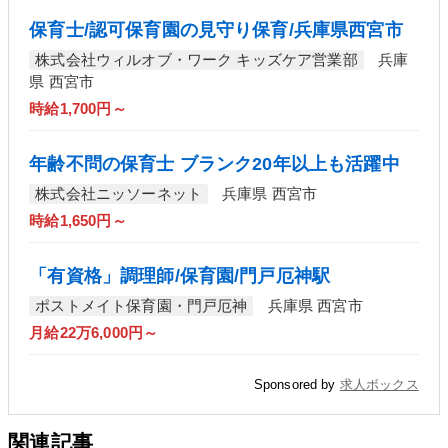
保育士/認可保育園の見守り保育/兵庫県西宮市
株式会社ウィルオブ・ワーク キッズケア営業部
兵庫
県 西宮市
時給1,700円～
年齢不問の保育士 ブランク20年以上も活躍中
株式会社ニッソーネット
兵庫県 西宮市
時給1,650円～
「有資格」調理師/保育園/門戸厄神駅
ポストメイト保育園・門戸厄神
兵庫県 西宮市
月給22万6,000円～
Sponsored by
求人ボックス
関連記事