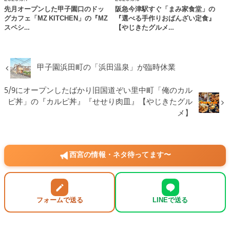
先月オープンした甲子園口のドッ
阪急今津駅すぐ「まみ家食堂」の
グカフェ「MZ KITCHEN」の『MZ
『選べる手作りおばんざい定食』
スペシ…
【やじきたグルメ…
甲子園浜田町の「浜田温泉」が臨時休業
5/9にオープンしたばかり旧国道ぞい里中町「俺のカル
ピ丼」の『カルピ丼』『せせり肉皿』【やじきたグル
メ】
西宮の情報・ネタ待ってます〜
フォームで送る
LINEで送る