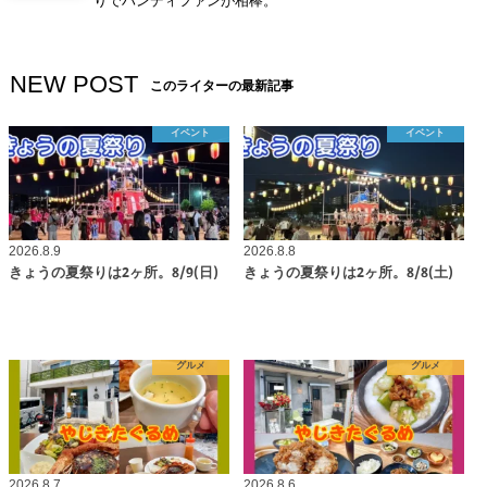
りでハンディファンが相棒。
NEW POST
このライターの最新記事
イベント
イベント
2026.8.9
2026.8.8
きょうの夏祭りは2ヶ所。8/9(日)
きょうの夏祭りは2ヶ所。8/8(土)
グルメ
グルメ
2026.8.7
2026.8.6