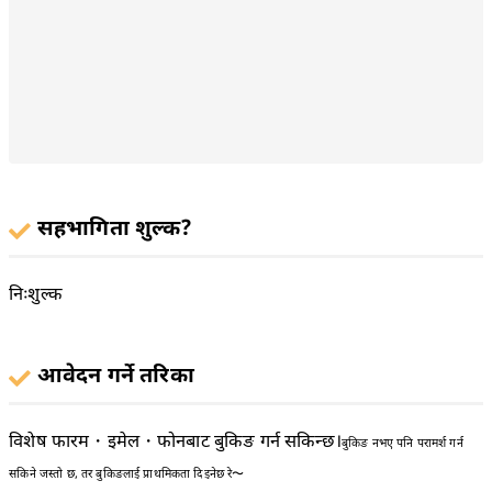
सहभागिता शुल्क?
निःशुल्क
आवेदन गर्ने तरिका
विशेष फारम・इमेल・फोनबाट बुकिङ गर्न सकिन्छ।
बुकिङ नभए पनि परामर्श गर्न
सकिने जस्तो छ, तर बुकिङलाई प्राथमिकता दिइनेछ रे〜