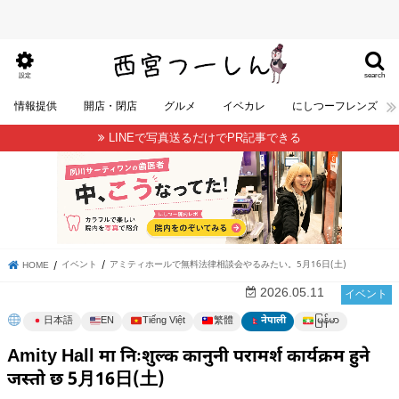
search
設定
情報提供
開店・閉店
グルメ
イベカレ
にしつーフレンズ
LINEで写真送るだけでPR記事できる
イベント
アミティホールで無料法律相談会やるみたい。5月16日(土)
HOME
2026.05.11
イベント
မြန်မာ
日本語
EN
Tiếng Việt
繁體
नेपाली
Amity Hall मा निःशुल्क कानुनी परामर्श कार्यक्रम हुने
जस्तो छ 5月16日(土)