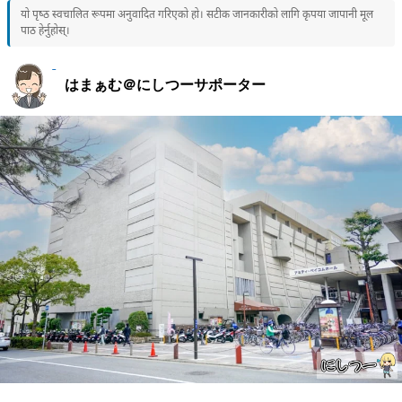
यो पृष्ठ स्वचालित रूपमा अनुवादित गरिएको हो। सटीक जानकारीको लागि कृपया जापानी मूल
पाठ हेर्नुहोस्।
はまぁむ＠にしつーサポーター