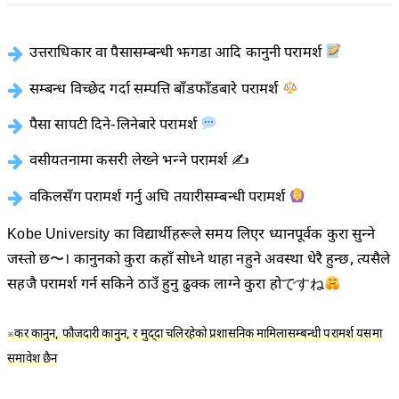
उत्तराधिकार वा पैसासम्बन्धी झगडा आदि कानुनी परामर्श
सम्बन्ध विच्छेद गर्दा सम्पत्ति बाँडफाँडबारे परामर्श
पैसा सापटी दिने-लिनेबारे परामर्श
वसीयतनामा कसरी लेख्ने भन्ने परामर्श ✍️
वकिलसँग परामर्श गर्नु अघि तयारीसम्बन्धी परामर्श
Kobe University का विद्यार्थीहरूले समय लिएर ध्यानपूर्वक कुरा सुन्ने
जस्तो छ〜। कानुनको कुरा कहाँ सोध्ने थाहा नहुने अवस्था धेरै हुन्छ, त्यसैले
सहजै परामर्श गर्न सकिने ठाउँ हुनु ढुक्क लाग्ने कुरा होですね
※कर कानुन, फौजदारी कानुन, र मुद्दा चलिरहेको प्रशासनिक मामिलासम्बन्धी परामर्श यसमा
समावेश छैन