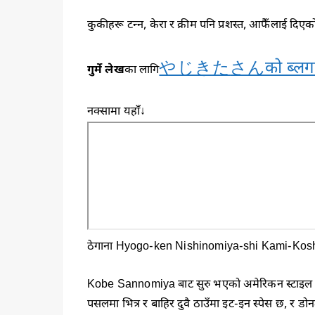
कुकीहरू टन्न, केरा र क्रीम पनि प्रशस्त, आफैँलाई दिए
やじき
た
さんको ब्लग
गुर्मे लेख
का लागि
नक्सामा यहाँ↓
ठेगाना Hyogo-ken Nishinomiya-shi Kami-Kos
Kobe Sannomiya बाट सुरु भएको अमेरिकन स
पसलमा भित्र र बाहिर दुवै ठाउँमा इट-इन स्पेस छ, र डो