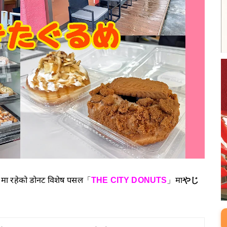
en मा रहेको डोनट विशेष पसल「
THE CITY DONUTS
」मा
やじ