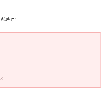
ट
हेर्नुहोस्〜
い)