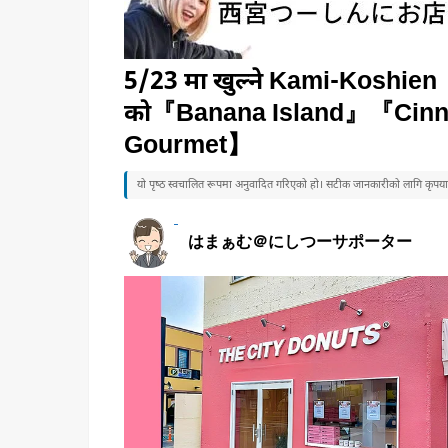
5/23 मा खुल्ने Kami-Kosh
को『Banana Island』『Cinn
Gourmet】
यो पृष्ठ स्वचालित रूपमा अनुवादित गरिएको हो। सटीक जानकारीको लागि कृपया जा
はまぁむ＠にしつーサポーター