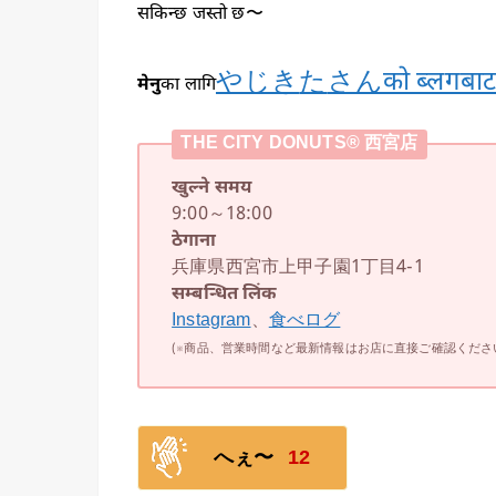
सकिन्छ जस्तो छ〜
やじき
た
さんको ब्लगबा
मेनु
का लागि
THE CITY DONUTS®︎ 西宮店
खुल्ने समय
9:00～18:00
ठेगाना
兵庫県西宮市上甲子園1丁目4-1
सम्बन्धित लिंक
Instagram
、
食べログ
(※商品、営業時間など最新情報はお店に直接ご確認くださ
へぇ〜
12