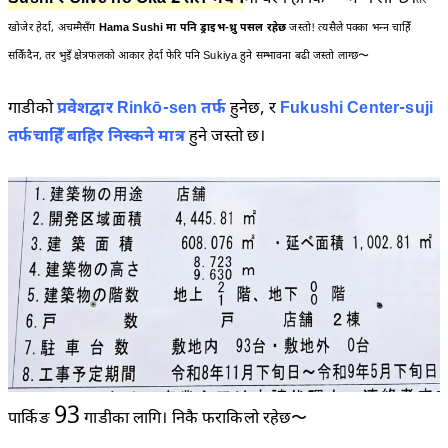
खोजेर हेर्दा, अचम्मैसँग
Hama Sushi मा पनि ड्राइभ-थ्रु पसल रहेछ
जस्तो! त्यसैले पक्का भन्न चाहिँ
सकिँदैन, तर भुइँ क्षेत्रफलको आकार हेर्दा फेरि पनि Sukiya हुने सम्भावना बढी जस्तो लाग्छ〜
गाडीको
प्रवेशद्वार Rinkō-sen तर्फ
हुनेछ, र
Fukushi Center-suji
तर्फचाहिँ बाहिर निस्कने मात्र
हुने जस्तो छ।
93
पार्किङ
गाडीका लागि। निकै फराकिलो रहेछ〜