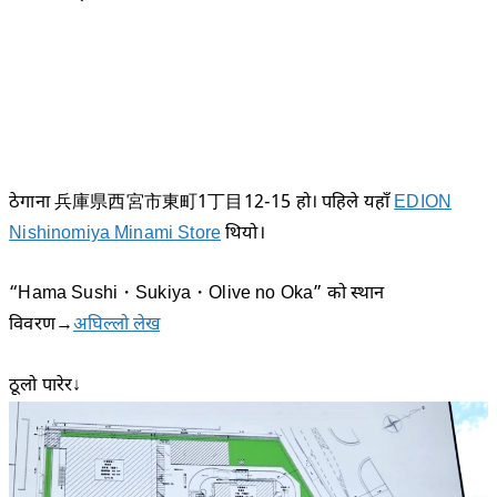
ठेगाना 兵庫県西宮市東町1丁目12-15 हो। पहिले यहाँ
EDION
Nishinomiya Minami Store
थियो।
“Hama Sushi・Sukiya・Olive no Oka” को स्थान
विवरण→
अघिल्लो लेख
ठूलो पारेर↓