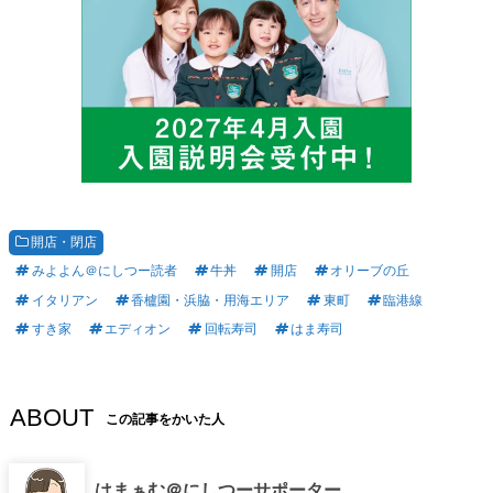
開店・閉店
みよよん＠にしつー読者
牛丼
開店
オリーブの丘
イタリアン
香櫨園・浜脇・用海エリア
東町
臨港線
すき家
エディオン
回転寿司
はま寿司
ABOUT
この記事をかいた人
はまぁむ＠にしつーサポーター