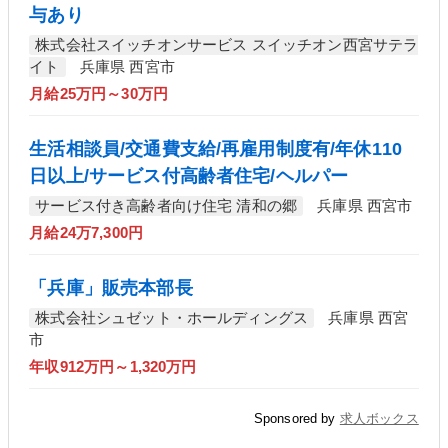
与あり
株式会社スイッチオンサービス スイッチオン西宮サテラ
イト
兵庫県 西宮市
月給25万円～30万円
生活相談員/交通費支給/再雇用制度有/年休110
日以上/サービス付高齢者住宅/ヘルパー
サービス付き高齢者向け住宅 清和の郷
兵庫県 西宮市
月給24万7,300円
「兵庫」販売本部長
株式会社シュゼット・ホールディングス
兵庫県 西宮
市
年収912万円～1,320万円
Sponsored by
求人ボックス