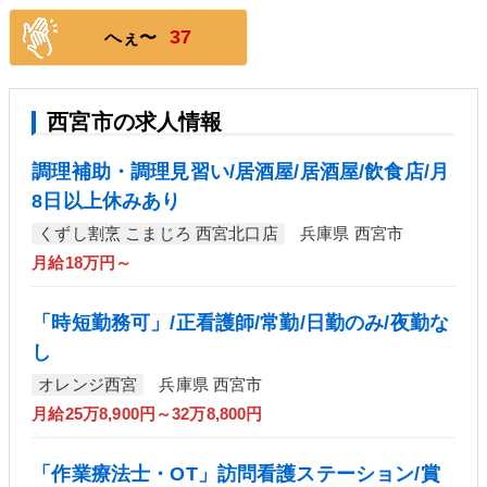
37
へぇ〜
西宮市の求人情報
調理補助・調理見習い/居酒屋/居酒屋/飲食店/月
8日以上休みあり
くずし割烹 こまじろ 西宮北口店
兵庫県 西宮市
月給18万円～
「時短勤務可」/正看護師/常勤/日勤のみ/夜勤な
し
オレンジ西宮
兵庫県 西宮市
月給25万8,900円～32万8,800円
「作業療法士・OT」訪問看護ステーション/賞