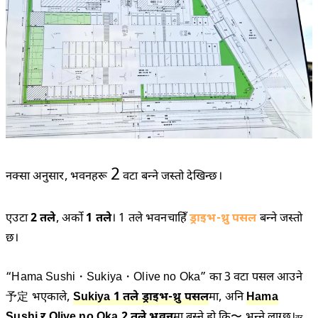
2
नक्सा अनुसार, भवनहरू
वटा बन्ने जस्तो देखिन्छ।
एउटा
2 तले
, अर्को
1 तले
। 1 तले भवनचाहिँ
ड्राइभ-थ्रु पसल
बन्ने जस्तो
छ।
“Hama Sushi・Sukiya・Olive no Oka” का 3 वटा पसल आउने
予定 भएकाले,
Sukiya 1 तले ड्राइभ-थ्रु पसल
मा, अनि
Hama
Sushi र Olive no Oka 2 तले भवन
मा बस्ने हो कि〜 भन्ने लाग्छ।
तर