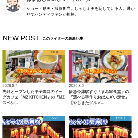
ショート動画・撮影担当。しゃちょ美を写している人。暑が
りでハンディファンが相棒。
NEW POST
このライターの最新記事
グルメ
グルメ
2026.8.7
2026.8.6
先月オープンした甲子園口のドッ
阪急今津駅すぐ「まみ家食堂」の
グカフェ「MZ KITCHEN」の『MZ
『選べる手作りおばんざい定食』
スペシ…
【やじきたグルメ…
イベント
イベント