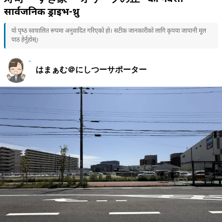
सार्वजनिक ड्राइभ-थ्रु
यो पृष्ठ स्वचालित रूपमा अनुवादित गरिएको हो। सटीक जानकारीको लागि कृपया जापानी मूल
पाठ हेर्नुहोस्।
はまぁむ＠にしつーサポーター