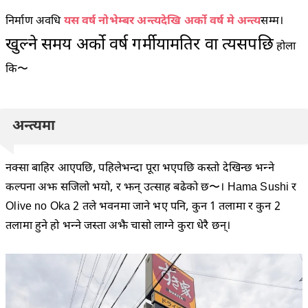
निर्माण अवधि
यस वर्ष नोभेम्बर अन्त्यदेखि अर्को वर्ष मे अन्त्य
सम्म।
खुल्ने समय अर्को वर्ष गर्मीयामतिर वा त्यसपछि
होला
कि〜
अन्त्यमा
नक्सा बाहिर आएपछि, पहिलेभन्दा पूरा भएपछि कस्तो देखिन्छ भन्ने
कल्पना अझ सजिलो भयो, र झन् उत्साह बढेको छ〜। Hama Sushi र
Olive no Oka 2 तले भवनमा जाने भए पनि, कुन 1 तलामा र कुन 2
तलामा हुने हो भन्ने जस्ता अझै चासो लाग्ने कुरा धेरै छन्।