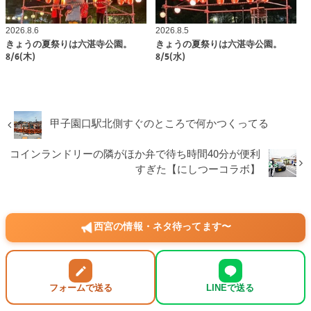
2026.8.6
2026.8.5
きょうの夏祭りは六湛寺公園。
きょうの夏祭りは六湛寺公園。
8/6(木)
8/5(水)
甲子園口駅北側すぐのところで何かつくってる
コインランドリーの隣がほか弁で待ち時間40分が便利
すぎた【にしつーコラボ】
西宮の情報・ネタ待ってます〜
フォームで送る
LINEで送る