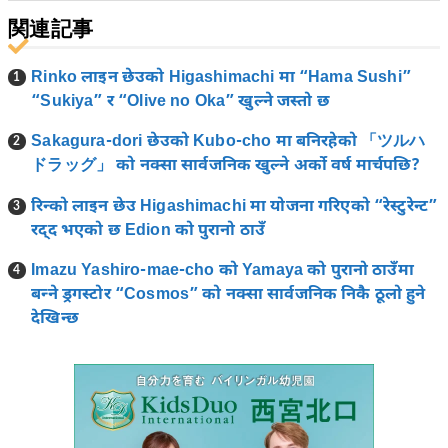
関連記事
Rinko लाइन छेउको Higashimachi मा “Hama Sushi”
“Sukiya” र “Olive no Oka” खुल्ने जस्तो छ
Sakagura-dori छेउको Kubo-cho मा बनिरहेको 「ツルハ
ドラッグ」 को नक्सा सार्वजनिक खुल्ने अर्को वर्ष मार्चपछि?
रिन्को लाइन छेउ Higashimachi मा योजना गरिएको “रेस्टुरेन्ट”
रद्द भएको छ Edion को पुरानो ठाउँ
Imazu Yashiro-mae-cho को Yamaya को पुरानो ठाउँमा
बन्ने ड्रगस्टोर “Cosmos” को नक्सा सार्वजनिक निकै ठूलो हुने
देखिन्छ