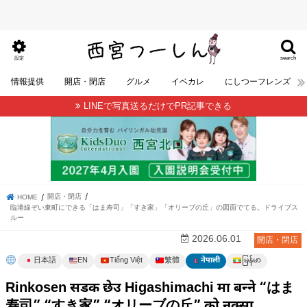
search
設定
情報提供
開店・閉店
グルメ
イベカレ
にしつーフレンズ
LINEで写真送るだけでPR記事できる
開店・閉店
HOME
臨港線ぞい東町にできる「はま寿司」「すき家」「オリーブの丘」の図面でてる。ドライブス
ルー
2026.06.01
開店・閉店
မြန်မာ
日本語
EN
Tiếng Việt
繁體
नेपाली
Rinkosen सडक छेउ Higashimachi मा बन्ने “はま
寿司” “すき家” “オリーブの丘” को नक्सा