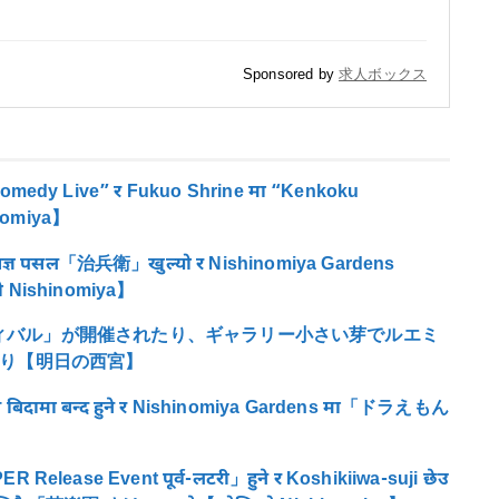
Sponsored by
求人ボックス
omedy Live” र Fukuo Shrine मा “Kenkoku
inomiya】
शेषज्ञ पसल「治兵衛」खुल्यो र Nishinomiya Gardens
Nishinomiya】
ィバル」が開催されたり、ギャラリー小さい芽でルエミ
たり【明日の西宮】
दामा बन्द हुने र Nishinomiya Gardens मा「ドラえもん
Release Event पूर्व-लटरी」हुने र Koshikiiwa-suji छेउ