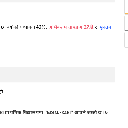
छ, वर्षाको सम्भावना 40％,
अधिकतम तापक्रम 27
度
र
न्यूनतम
हो।
 प्राथमिक विद्यालयमा “Ebisu-kaki” आउने जस्तो छ। 6