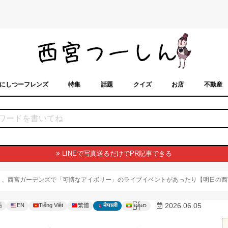
にしつーフレンズ
特集
話題
クイズ
お店
不動産
トカレンダー
「西宮スポット」に載せるには？
まちなみ
LINEで写真送るだけでPR記事できる
り、西宮ガーデンズで「可憐なアイボリー」のライブイベントがあったり【明日の西
မြန်မာ
2026.06.05
語
EN
Tiếng Việt
繁體
नेपाली