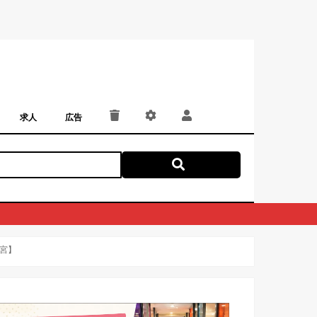
求人
広告
パート・アルバイト
正社員・契約社員
にしつー広告
広告掲載
宮】