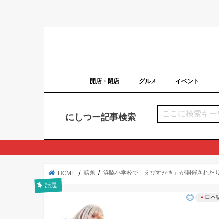
開店・閉店
グルメ
イベント
西宮の開店・閉店まとめ（日付順）
西宮市のイベン
にしつー記事検索
話題
浜脇小学校で「えびすかき」が開催された
HOME
話題
日本