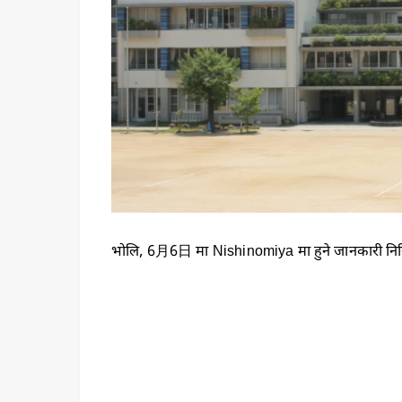
भोलि, 6月6日 मा Nishinomiya मा हुने जानकारी निसि