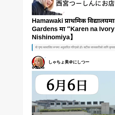
Hamawaki प्राथमिक विद्यालयम
Gardens मा “Karen na Ivory”
Nishinomiya】
यो पृष्ठ स्वचालित रूपमा अनुवादित गरिएको हो। सटीक जानकारीको लागि कृपया जा
しゃちょ美＠にしつー