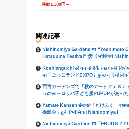
時給1,300円～
関連記事
Nishinomiya Gardens मा “Yoshimoto C
Hatsuuma Festival” हुँदै【भोलिको Nish
Koshienguchi स्टेशन नजिकै ताइयाकी वि
मा「ごっこランドEXPO」हुनेछन्【भोलिको 
西宮ガーデンズで「秋のアートフェステ
ュのヨーロッパ子ども服POPUPがあっ
Yamate Kansen छेउको「たけふく」वसन्त बि
撮影会」हुने【भोलिको Nishinomiya】
Nishinomiya Gardens मा「FRUITS ZIPPER 