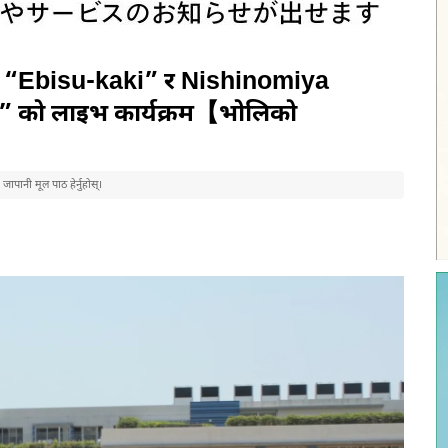
ा “Ebisu-kaki” र Nishinomiya
 को लाइभ कार्यक्रम【भोलिको
पानी मूल पाठ हेर्नुहोस्।