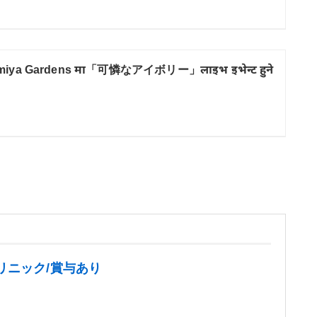
miya Gardens मा「可憐なアイボリー」लाइभ इभेन्ट हुने
リニック/賞与あり