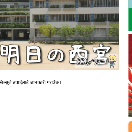
त्सूले तपाईंलाई जानकारी गराउँछ।