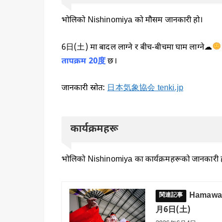
भोलिको Nishinomiya को मौसम जानकारी हो।
6日(土) मा बादल लाग्ने र बीच-बीचमा घाम लाग्ने☁
तापक्रम 20度
छ।
जानकारी स्रोत:
日本気象協会 tenki.jp
कार्यक्रमहरू
भोलिको Nishinomiya का कार्यक्रमहरूको जानकारी 
Hamawaki
月6日(土)