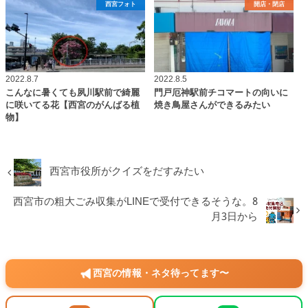
西宮フォト
開店・閉店
2022.8.7
2022.8.5
こんなに暑くても夙川駅前で綺麗
門戸厄神駅前チコマートの向いに
に咲いてる花【西宮のがんばる植
焼き鳥屋さんができるみたい
物】
西宮市役所がクイズをだすみたい
西宮市の粗大ごみ収集がLINEで受付できるそうな。8
月3日から
西宮の情報・ネタ待ってます〜