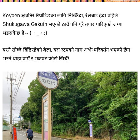
Koyoen क्षेत्रतिर रिपोर्टिङका लागि निस्किँदा, रेलबाट हेर्दा पहिले
Shukugawa Gakuin भएको ठाउँ पनि पूरै तयार पारिएको जग्गा
भइसकेछ है～(・_・;)
यस्तै सोच्दै हिँडिरहेको बेला, बस स्टपको नाम अझै परिवर्तन भएको छैन
भन्ने थाहा पाएँ र झटपट फोटो खिचेँ!