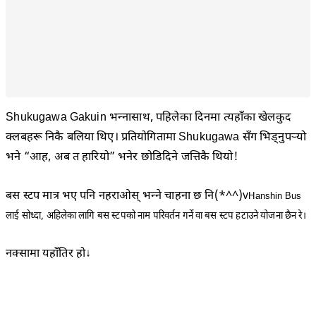
Shukugawa Gakuin भन्नासाथ, पहिलेका दिनमा त्यहाँका खेलकुद
क्लबहरू निकै बलिया थिए। प्रतियोगितामा Shukugawa सँग भिड्नुपर्‍यो
भने “आह, अब त हारियो” भनेर छोडिदिने जत्तिकै थियो!
बस स्टप मात्र भए पनि नहराओस् भन्ने चाहना छ नि(*^^)v
Hanshin Bus
लाई सोध्दा, अहिलेका लागि बस स्टपको नाम परिवर्तन गर्ने वा बस स्टप हटाउने योजना छैन रे।
नक्सामा यहाँतिर हो↓