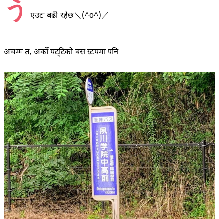
う
एउटा बढी रहेछ＼(^o^)／
अचम्म त, अर्को पट्टिको बस स्टपमा पनि