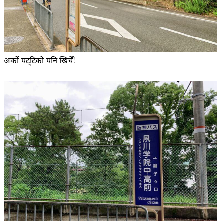
अर्को पट्टिको पनि खिचेँ!