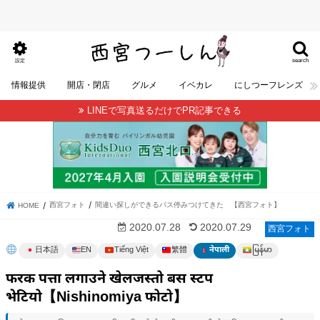
search
設定
情報提供
開店・閉店
グルメ
イベカレ
にしつーフレンズ
LINEで写真送るだけでPR記事できる
西宮フォト
間違い探しができるバス停みつけてきた 【西宮フォト】
HOME
2020.07.28
2020.07.29
西宮フォト
မြန်မာ
日本語
EN
Tiếng Việt
繁體
नेपाली
फरक पत्ता लगाउने खेलजस्तो बस स्टप
भेटियो【Nishinomiya फोटो】