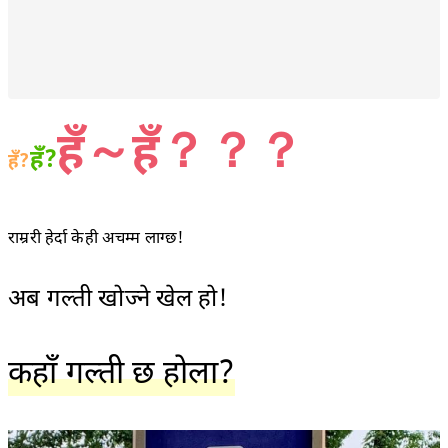
हँ～हँ？？？
हँ?
हँ?
राम्ररी हेर्दा केही अचम्म लाग्छ!
अब गल्ती खोज्ने खेल हो!
कहाँ गल्ती छ होला?