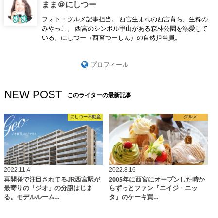
まま＠にしつー
フォト・グルメ記事担当。 西宮生まれの西宮育ち、生粋の
みやっこ。 西宮のシンボル甲山がある森林公園を溺愛して
いる。にしつー（西宮つーしん）の自然担当員。
プロフィール
NEW POST
このライターの最新記事
にしつー不動産
グルメ
2022.11.4
2022.8.16
再開発で注目されてるJR西宮駅が
2005年に西宮にオープンした時か
最寄りの「ジオ」の分譲はじま
らずっとファン『エイジ・ニッ
る。モデルルーム…
タ』のケーキ買…