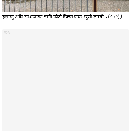
हराउनु अघि सम्झनाका लागि फोटो खिच्न पाएर खुसी लाग्योヽ(^o^)丿