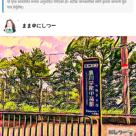
यो पृष्ठ स्वचालित रूपमा अनुवादित गरिएको हो। सटीक जानकारीको लागि कृपया जापानी मूल
पाठ हेर्नुहोस्।
まま＠にしつー