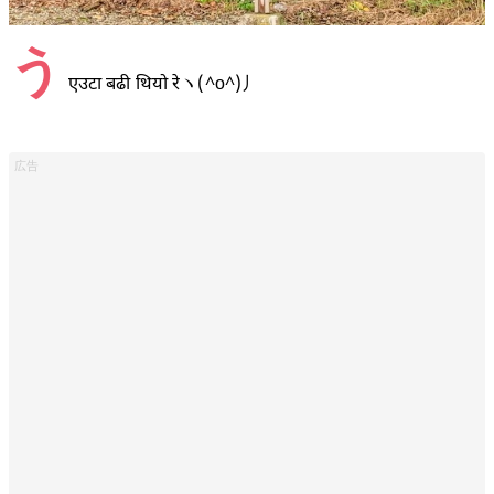
う
एउटा बढी थियो रेヽ(^o^)丿