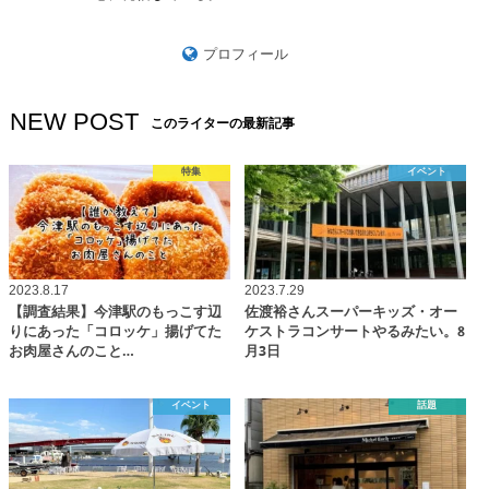
プロフィール
NEW POST
このライターの最新記事
特集
イベント
2023.8.17
2023.7.29
【調査結果】今津駅のもっこす辺
佐渡裕さんスーパーキッズ・オー
りにあった「コロッケ」揚げてた
ケストラコンサートやるみたい。8
お肉屋さんのこと…
月3日
イベント
話題