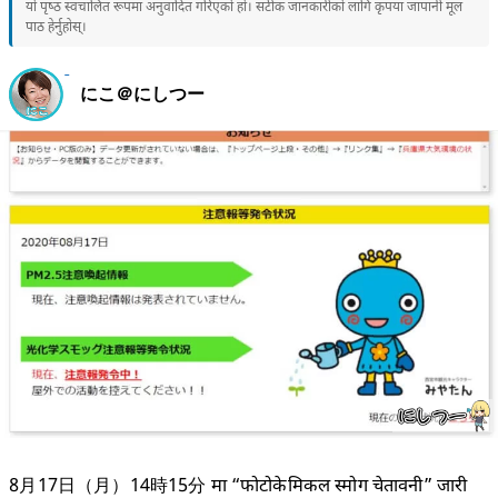
यो पृष्ठ स्वचालित रूपमा अनुवादित गरिएको हो। सटीक जानकारीको लागि कृपया जापानी मूल
पाठ हेर्नुहोस्।
にこ＠にしつー
8月17日（月）14時15分 मा “फोटोकेमिकल स्मोग चेतावनी” जारी