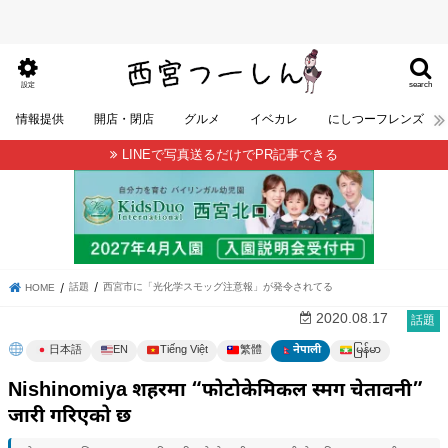
search
設定
情報提供
開店・閉店
グルメ
イベカレ
にしつーフレンズ
LINEで写真送るだけでPR記事できる
話題
西宮市に「光化学スモッグ注意報」が発令されてる
HOME
2020.08.17
話題
မြန်မာ
日本語
EN
Tiếng Việt
繁體
नेपाली
Nishinomiya शहरमा “फोटोकेमिकल स्मग चेतावनी”
जारी गरिएको छ