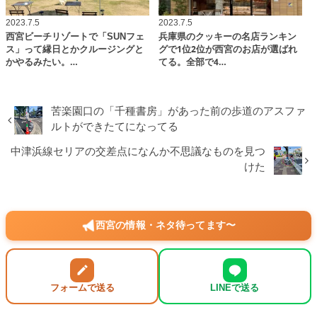
2023.7.5
2023.7.5
西宮ビーチリゾートで「SUNフェ
兵庫県のクッキーの名店ランキン
ス」って縁日とかクルージングと
グで1位2位が西宮のお店が選ばれ
かやるみたい。…
てる。全部で4…
苦楽園口の「千種書房」があった前の歩道のアスファ
ルトができたてになってる
中津浜線セリアの交差点になんか不思議なものを見つ
けた
西宮の情報・ネタ待ってます〜
フォームで送る
LINEで送る