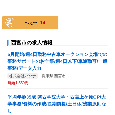
14
へぇ〜
西宮市の求人情報
5月開始/週4日勤務中古車オークション会場での
事務サポートのお仕事/週4日以下/車通勤可/一般
事務/データ入力
株式会社パソナ
兵庫県 西宮市
時給1,550円
平均年齢35歳 関西学院大学・西宮上ケ原CP/大
学事務/資料の作成/長期前提/土日休/残業原則な
し