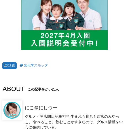
話題
光化学スモッグ
ABOUT
この記事をかいた人
にこ＠にしつー
グルメ・開店閉店記事担当 生まれも育ちも西宮のみやっ
こ。 食べること、飲むことがすきなので、グルメ情報を中
心に発信している。