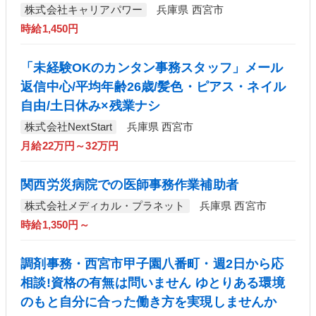
株式会社キャリアパワー
兵庫県 西宮市
時給1,450円
「未経験OKのカンタン事務スタッフ」メール
返信中心/平均年齢26歳/髪色・ピアス・ネイル
自由/土日休み×残業ナシ
株式会社NextStart
兵庫県 西宮市
月給22万円～32万円
関西労災病院での医師事務作業補助者
株式会社メディカル・プラネット
兵庫県 西宮市
時給1,350円～
調剤事務・西宮市甲子園八番町・週2日から応
相談!資格の有無は問いません ゆとりある環境
のもと自分に合った働き方を実現しませんか