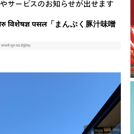
ोनजिरु विशेषज्ञ पसल「まんぷく豚汁味噌
पानी मूल पाठ हेर्नुहोस्।