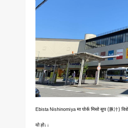
Ebista Nishinomiya मा पोर्क मिसो सुप (豚汁
यो हो↓↓