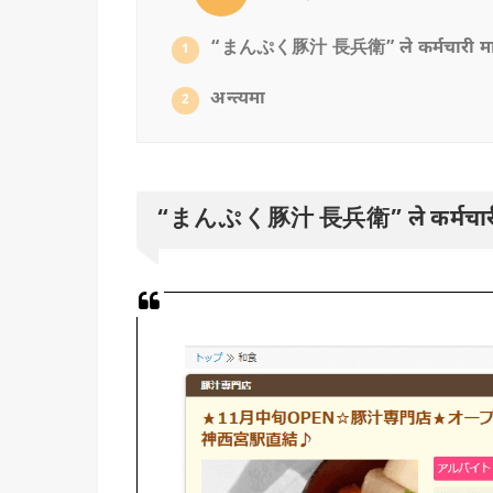
“まんぷく豚汁 長兵衛” ले कर्मचारी माग
1
अन्त्यमा
2
“まんぷく豚汁 長兵衛” ले कर्मचारी 