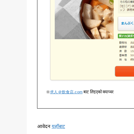
※
求人＠飲食店.com
बाट लिइएको क्याप्चर
आवेदन
यहाँबाट