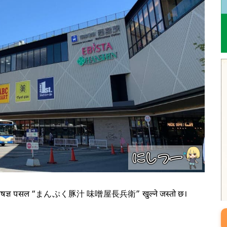
) विशेषज्ञ पसल “まんぷく豚汁 味噌屋長兵衛” खुल्ने जस्तो छ।