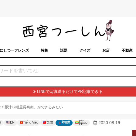
にしつーフレンズ
特集
話題
クイズ
お店
不動産
トカレンダー
「西宮スポット」に載せるには？
まちなみ
LINEで写真送るだけでPR記事できる
ぷく豚汁味噌屋長兵衛」ができるみたい
မြန်မာ
2020.08.19
語
EN
Tiếng Việt
繁體
नेपाली