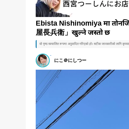
Ebista Nishinomiya मा त
屋長兵衛」खुल्ने जस्तो छ
यो पृष्ठ स्वचालित रूपमा अनुवादित गरिएको हो। सटीक जानकारीको लागि कृपया जा
にこ＠にしつー