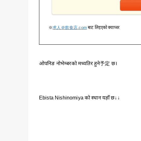
※
求人＠飲食店.com
बाट लिइएको क्याप्चर
ओपनिङ नोभेम्बरको मध्यतिर हुने予定 छ।
Ebista Nishinomiya को स्थान यहाँ छ↓↓