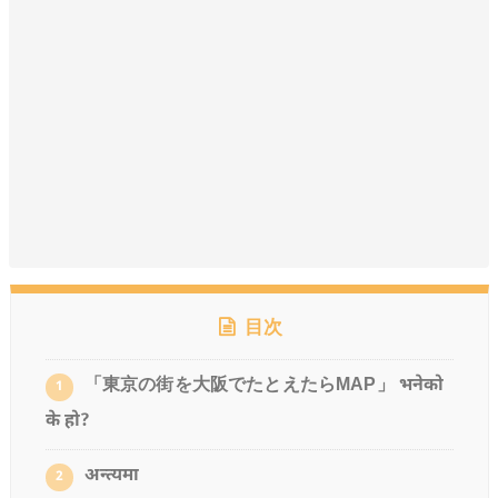
目次
「東京の街を大阪でたとえたらMAP」 भनेको
1
के हो?
अन्त्यमा
2