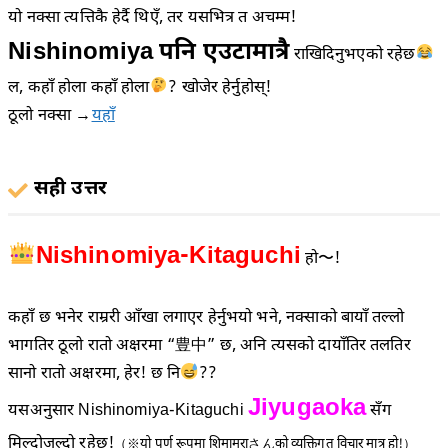
यो नक्सा त्यत्तिकै हेर्दै थिएँ, तर यसभित्र त अचम्म!
Nishinomiya पनि
एउटामात्रै
राखिदिनुभएको रहेछ
ल, कहाँ होला कहाँ होला
? खोजेर हेर्नुहोस्!
ठूलो नक्सा →
यहाँ
सही उत्तर
Nishinomiya-Kitaguchi
हो〜!
कहाँ छ भनेर राम्ररी आँखा लगाएर हेर्नुभयो भने, नक्साको बायाँ तल्लो
भागतिर ठूलो रातो अक्षरमा “豊中” छ, अनि त्यसको दायाँतिर तलतिर
सानो रातो अक्षरमा, हेर! छ नि
??
Jiyugaoka
यसअनुसार Nishinomiya-Kitaguchi
सँग
मिल्दोजुल्दो रहेछ!
（※यो पूर्ण रूपमा शिमामुराさんको व्यक्तिगत विचार मात्र हो!）