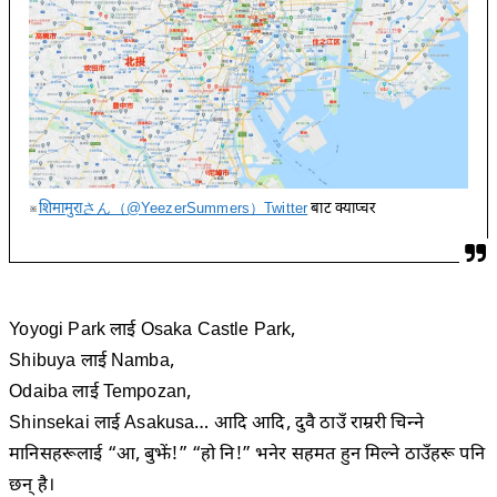
※
शिमामुराさん（@YeezerSummers）Twitter
बाट क्याप्चर
Yoyogi Park लाई Osaka Castle Park,
Shibuya लाई Namba,
Odaiba लाई Tempozan,
Shinsekai लाई Asakusa… आदि आदि, दुवै ठाउँ राम्ररी चिन्ने
मानिसहरूलाई “आ, बुझें!” “हो नि!” भनेर सहमत हुन मिल्ने ठाउँहरू पनि
छन् है।