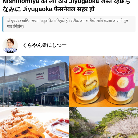
Nishinomiya को त्यो ठाउँ Jiyugaoka जस्तै रहेछち
なみに Jiyugaoka फेसनेबल सहर हो
यो पृष्ठ स्वचालित रूपमा अनुवादित गरिएको हो। सटीक जानकारीको लागि कृपया जापानी मूल
पाठ हेर्नुहोस्।
くらやん＠にしつー