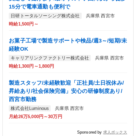
15分で電車通勤も便利で
日研トータルソーシング株式会社
兵庫県 西宮市
時給1,500円～
お菓子工場で製造サポートや検品/週3～/短期/未
経験OK
キャリアリンクファクトリー株式会社
兵庫県 西宮市
時給1,300円～1,800円
製造スタッフ/未経験歓迎「正社員/土日祝休み/
昇給あり/社会保険完備」安心の研修制度あり/
西宮市勤務
株式会社Luminous
兵庫県 西宮市
月給26万5,000円～30万円
Sponsored by
求人ボックス