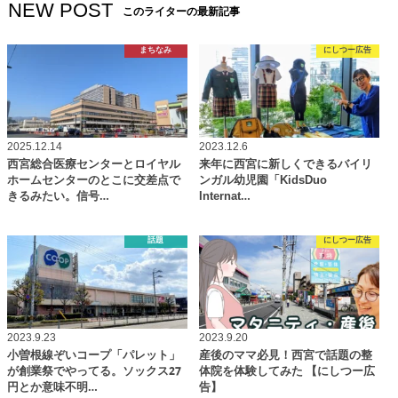
NEW POST
このライターの最新記事
まちなみ
にしつー広告
2025.12.14
2023.12.6
西宮総合医療センターとロイヤル
来年に西宮に新しくできるバイリ
ホームセンターのとこに交差点で
ンガル幼児園「KidsDuo
きるみたい。信号…
Internat…
話題
にしつー広告
2023.9.23
2023.9.20
小曽根線ぞいコープ「パレット」
産後のママ必見！西宮で話題の整
が創業祭でやってる。ソックス27
体院を体験してみた 【にしつー広
円とか意味不明…
告】