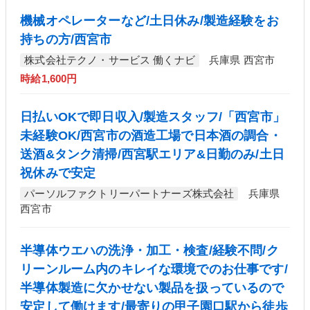
機械オペレーターなど/土日休み/製造経験をお
持ちの方/西宮市
株式会社テクノ・サービス 働くナビ
兵庫県 西宮市
時給1,600円
日払いOKで即日収入/製造スタッフ/「西宮市」
未経験OK/西宮市の酒造工場で日本酒の調合・
送酒&タンク清掃/西宮駅エリア&日勤のみ/土日
祝休みで安定
パーソルファクトリーパートナーズ株式会社
兵庫県
西宮市
半導体ウエハの洗浄・加工・検査/経験不問/ク
リーンルーム内のキレイな環境でのお仕事です/
半導体製造に欠かせない製品を扱っているので
安定して働けます/最寄りの甲子園口駅から徒歩