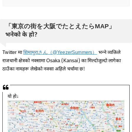
「東京の街を大阪でたとえたらMAP」
भनेको के हो?
Twitter मा
शिमामुराさん（@YeezerSummers）
भन्ने व्यक्तिले
राजधानी क्षेत्रको नक्सामा Osaka (Kansai) का मिल्दोजुल्दो लागेका
ठाउँका नामहरू लेखेको नक्सा अहिले चर्चामा छ!
यो हो↓