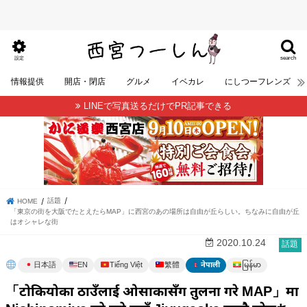
search
設定
情報提供
開店・閉店
グルメ
イベカレ
にしつーフレンズ
LINEで写真送るだけでPR記事できる
話題
HOME
「東京の街を大阪でたとえたらMAP」に西宮のあの場所は自由が丘らしい。ちなみに自由が丘
はオシャレな街
2020.10.24
話題
မြန်မာ
日本語
EN
Tiếng Việt
繁體
नेपाली
「टोकियोका ठाउँलाई ओसाकासँग तुलना गरे MAP」मा