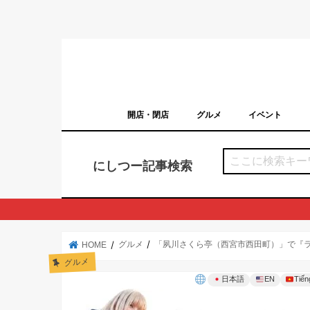
開店・閉店
グルメ
イベント
西宮の開店・閉店まとめ（日付順）
西宮市のイベン
にしつー記事検索
グルメ
「夙川さくら亭（西宮市西田町）」で『
HOME
グルメ
日本語
EN
Tiến