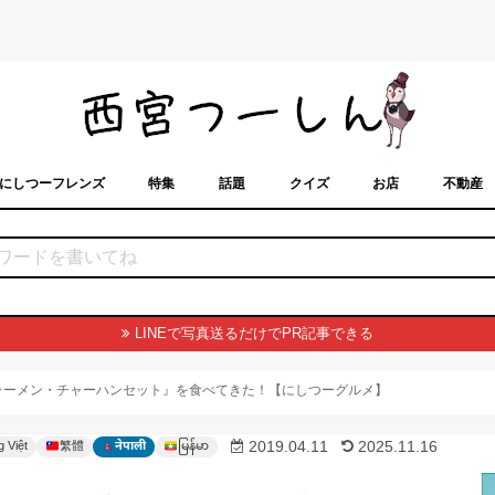
にしつーフレンズ
特集
話題
クイズ
お店
不動産
トカレンダー
「西宮スポット」に載せるには？
まちなみ
LINEで写真送るだけでPR記事できる
ラーメン・チャーハンセット』を食べてきた！【にしつーグルメ】
မြန်မာ
2019.04.11
2025.11.16
g Việt
繁體
नेपाली