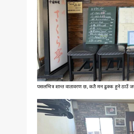
पसलभित्र शान्त वातावरण छ, कतै मन ढुक्क हुने ठाउँ जस