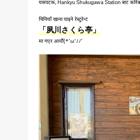
यसपटक, Hankyu Shukugawa Station बाट करिब 10 
चिनियाँ खाना पाइने रेस्टुरेन्ट
「夙川さくら亭」
मा गएर आयौं(*’ω’ﾉﾉﾞ