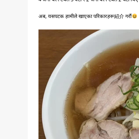
4 जना बस्ने टेबल 3 वटा र 2 जना बस्ने टेबल 2 वटा थिए
अब, यसपटक हामीले खाएका परिकारहरू紹介 गरौं