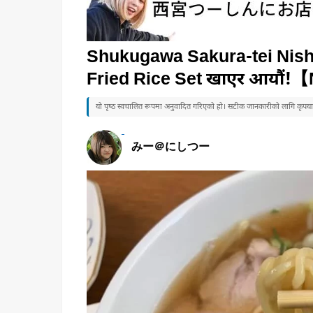
Shukugawa Sakura-tei Nis
Fried Rice Set खाएर आयौं!
यो पृष्ठ स्वचालित रूपमा अनुवादित गरिएको हो। सटीक जानकारीको लागि कृपया जा
みー＠にしつー