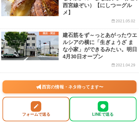
西宮線ぞい）【にしつーグル
メ】
2021.05.02
開店・閉店
建石筋をず～っとあがったウエ
ルシアの横に「生ぎょうざ ま
な小家」ができるみたい。明日
4月30日オープン
2021.04.29
西宮の情報・ネタ待ってます〜
フォームで送る
LINEで送る