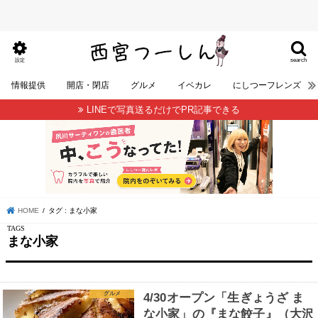
search
設定
情報提供
開店・閉店
グルメ
イベカレ
にしつーフレンズ
LINEで写真送るだけでPR記事できる
HOME
タグ : まな小家
まな小家
グルメ
4/30オープン「生ぎょうざ ま
な小家」の『まな餃子』（大沢