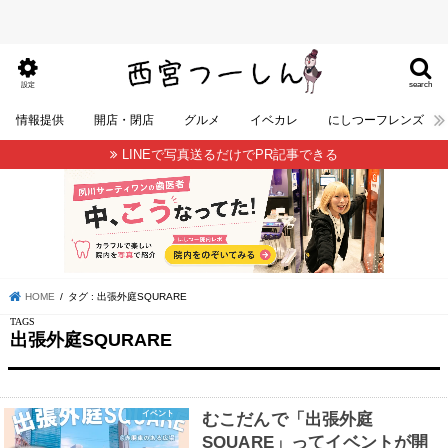
search
設定
情報提供
開店・閉店
グルメ
イベカレ
にしつーフレンズ
LINEで写真送るだけでPR記事できる
HOME
タグ : 出張外庭SQURARE
出張外庭SQURARE
イベント
むこだんで「出張外庭
SQUARE」ってイベントが開