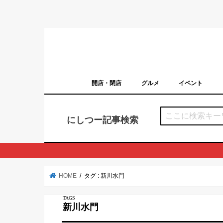
開店・閉店
グルメ
イベント
西宮の開店・閉店まとめ（日付順）
西宮市のイベン
にしつー記事検索
HOME
タグ : 新川水門
新川水門