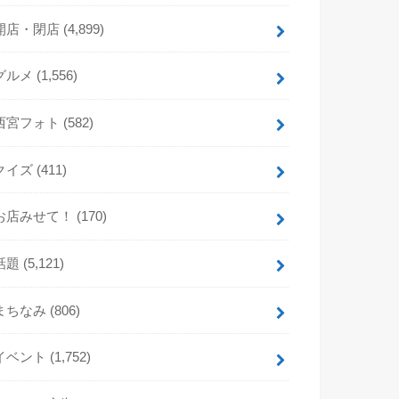
開店・閉店
(4,899)
グルメ
(1,556)
西宮フォト
(582)
クイズ
(411)
お店みせて！
(170)
話題
(5,121)
まちなみ
(806)
イベント
(1,752)