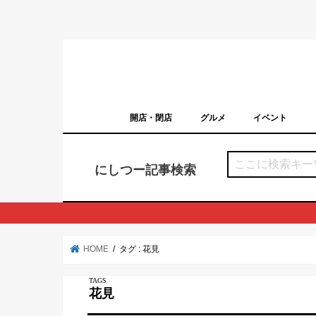
開店・閉店
グルメ
イベント
西宮の開店・閉店まとめ（日付順）
西宮市のイベン
にしつー記事検索
HOME
タグ : 花見
花見