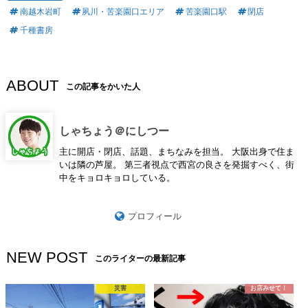
南越木岩町
夙川・苦楽園口エリア
苦楽園口駅
閉店
千種書房
ABOUT
この記事をかいた人
しゃちょう＠にしつー
主に開店・閉店、話題、まちなみを担当。 大阪出身で住ま
いは隣の芦屋。 第三者視点で西宮の良さを発掘すべく、街
中をキョロキョロしている。
プロフィール
NEW POST
このライターの最新記事
災害
お店みせて！