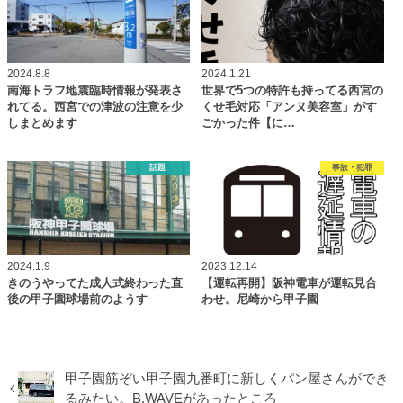
2024.8.8
2024.1.21
南海トラフ地震臨時情報が発表さ
世界で5つの特許も持ってる西宮の
れてる。西宮での津波の注意を少
くせ毛対応「アンヌ美容室」がす
しまとめます
ごかった件【に…
話題
事故・犯罪
2024.1.9
2023.12.14
きのうやってた成人式終わった直
【運転再開】阪神電車が運転見合
後の甲子園球場前のようす
わせ。尼崎から甲子園
甲子園筋ぞい甲子園九番町に新しくパン屋さんができ
るみたい。B.WAVEがあったところ