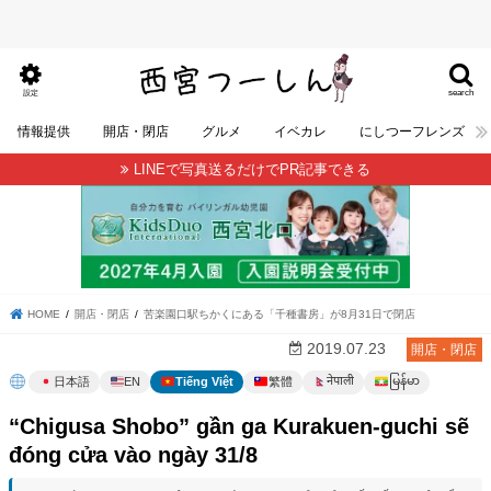
search
設定
情報提供
開店・閉店
グルメ
イベカレ
にしつーフレンズ
LINEで写真送るだけでPR記事できる
HOME
開店・閉店
苦楽園口駅ちかくにある「千種書房」が8月31日で閉店
2019.07.23
開店・閉店
မြန်မာ
नेपाली
日本語
EN
Tiếng Việt
繁體
“Chigusa Shobo” gần ga Kurakuen-guchi sẽ
đóng cửa vào ngày 31/8