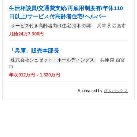
生活相談員/交通費支給/再雇用制度有/年休110
日以上/サービス付高齢者住宅/ヘルパー
サービス付き高齢者向け住宅 清和の郷
兵庫県 西宮市
月給24万7,300円
「兵庫」販売本部長
株式会社シュゼット・ホールディングス
兵庫県 西宮
市
年収912万円～1,320万円
Sponsored by
求人ボックス