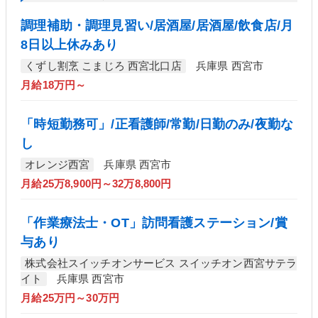
調理補助・調理見習い/居酒屋/居酒屋/飲食店/月
8日以上休みあり
くずし割烹 こまじろ 西宮北口店
兵庫県 西宮市
月給18万円～
「時短勤務可」/正看護師/常勤/日勤のみ/夜勤な
し
オレンジ西宮
兵庫県 西宮市
月給25万8,900円～32万8,800円
「作業療法士・OT」訪問看護ステーション/賞
与あり
株式会社スイッチオンサービス スイッチオン西宮サテラ
イト
兵庫県 西宮市
月給25万円～30万円