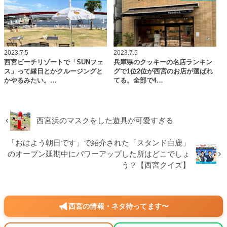
2023.7.5
2023.7.5
西宮ビーチリゾートで「SUNフェ
兵庫県のクッキーの名店ランキン
ス」って縁日とかクルージングと
グで1位2位が西宮のお店が選ばれ
かやるみたい。…
てる。全部で4…
西宮浜のマスクをした遊具が可愛すぎる
「おはよう朝日です」で紹介された「スタンド白鹿」
のオープン延期中にパワーアップした所はどこでしょ
う？【西宮クイズ】
西宮の情報・ネタ待ってます〜