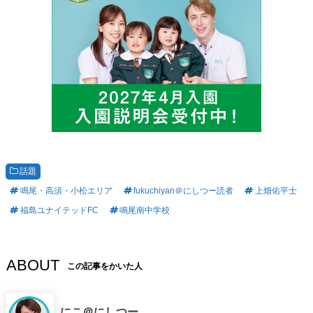
話題
鳴尾・高須・小松エリア
fukuchiyan＠にしつー読者
上畑佑平士
福島ユナイテッドFC
鳴尾南中学校
ABOUT
この記事をかいた人
にこ＠にしつー