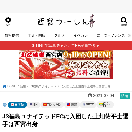
search
設定
情報提供
開店・閉店
グルメ
イベカレ
にしつーフレンズ
LINEで写真送るだけでPR記事できる
HOME
話題
J3福島ユナイテッドFCに入団した上畑佑平士選手は西宮出身
2021.07.04
話題
မြန်မာ
नेपाली
日本語
EN
Tiếng Việt
繁體
J3福島ユナイテッドFCに入団した上畑佑平士選
手は西宮出身