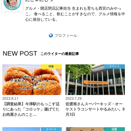
グルメ・開店閉店記事担当 生まれも育ちも西宮のみやっ
こ。 食べること、飲むことがすきなので、グルメ情報を中
心に発信している。
プロフィール
NEW POST
このライターの最新記事
特集
イベント
2023.8.17
2023.7.29
【調査結果】今津駅のもっこす辺
佐渡裕さんスーパーキッズ・オー
りにあった「コロッケ」揚げてた
ケストラコンサートやるみたい。8
お肉屋さんのこと…
月3日
イベント
話題