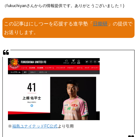
（fukuchiyanさんからの情報提供です。ありがとうございました！)
この記事はにしつーを応援する進学塾「
日能研
」の提供で
お送りします。
※
福島ユナイテッドFC公式
より引用