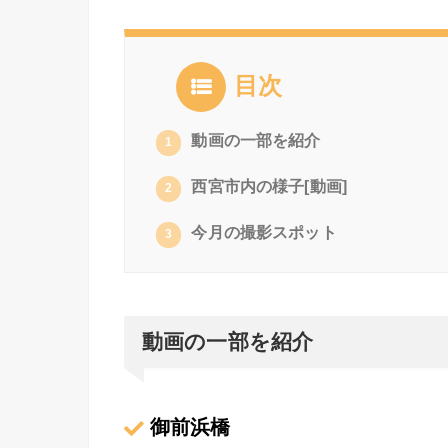
目次
動画の一部を紹介
1
西宮市内の様子[動画]
2
今月の撮影スポット
3
動画の一部を紹介
御前浜橋