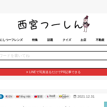
にしつーフレンズ
特集
話題
クイズ
お店
不動産
トカレンダー
「西宮スポット」に載せるには？
まちなみ
LINEで写真送るだけでPR記事できる
မြန်မာ
2021.12.31
नेपाली
語
EN
Tiếng Việt
繁體