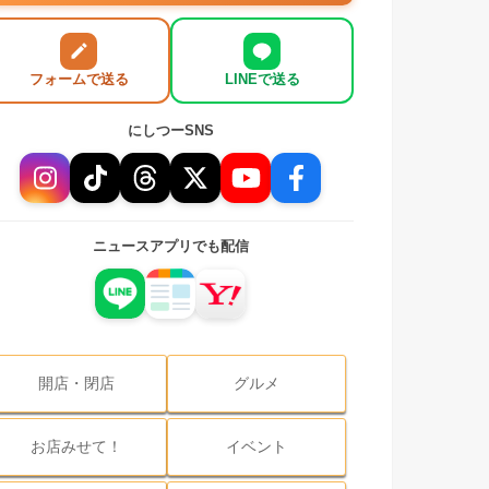
フォームで送る
LINEで送る
にしつーSNS
ニュースアプリでも配信
開店・閉店
グルメ
お店みせて！
イベント