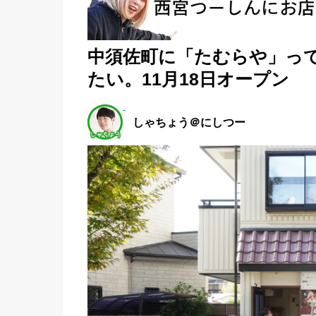
中須佐町に「たむらや」っ
たい。11月18日オープン
しゃちょう＠にしつー