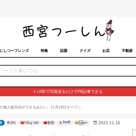
にしつーフレンズ
特集
話題
クイズ
お店
不動産
トカレンダー
「西宮スポット」に載せるには？
まちなみ
LINEで写真送るだけでPR記事できる
の無人販売店ができるみたい。11月18日オープン
မြန်မာ
2022.11.16
नेपाली
語
EN
Tiếng Việt
繁體