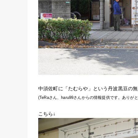
中須佐町に「たむらや」という丹波黒豆の無
(TeRaさん、haru99さんからの情報提供です。ありが
こちら↓