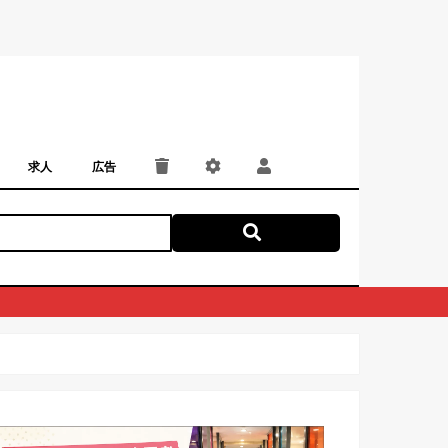
求人
広告
パート・アルバイト
正社員・契約社員
にしつー広告
広告掲載