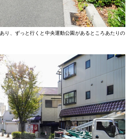
あり、ずっと行くと中央運動公園があるところあたりの