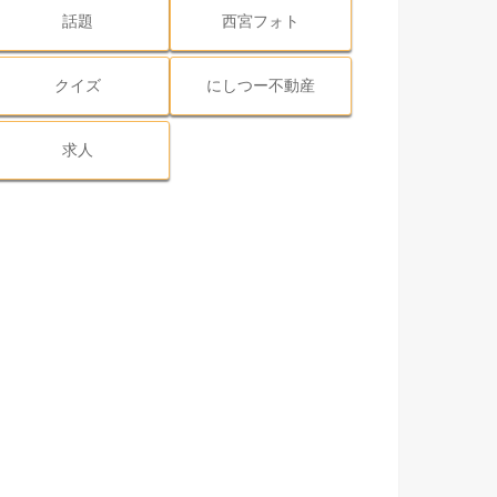
話題
西宮フォト
クイズ
にしつー不動産
求人