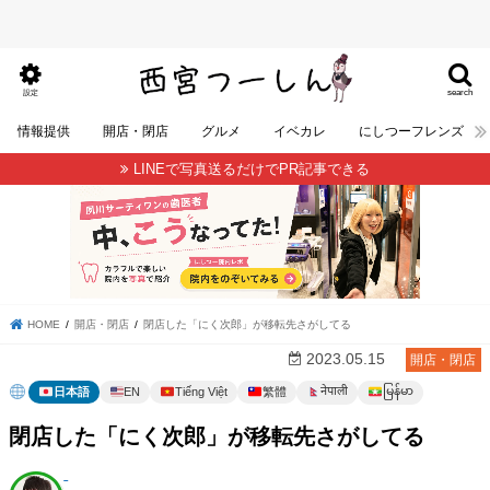
search
設定
情報提供
開店・閉店
グルメ
イベカレ
にしつーフレンズ
LINEで写真送るだけでPR記事できる
HOME
開店・閉店
閉店した「にく次郎」が移転先さがしてる
2023.05.15
開店・閉店
မြန်မာ
नेपाली
日本語
EN
Tiếng Việt
繁體
閉店した「にく次郎」が移転先さがしてる