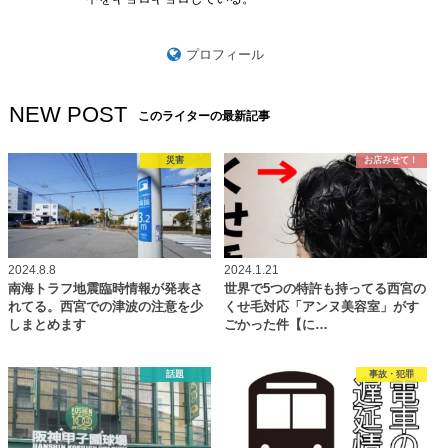
プロフィール
NEW POST
このライターの最新記事
災害
お店みせて！
2024.8.8
2024.1.21
南海トラフ地震臨時情報が発表さ
世界で5つの特許も持ってる西宮の
れてる。西宮での津波の注意を少
くせ毛対応「アンヌ美容室」がす
しまとめます
ごかった件【に…
話題
事故・犯罪