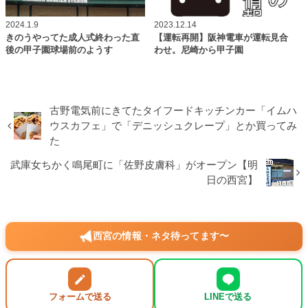
2024.1.9
2023.12.14
きのうやってた成人式終わった直
【運転再開】阪神電車が運転見合
後の甲子園球場前のようす
わせ。尼崎から甲子園
古野電気前にきてたタイフードキッチンカー「イムハ
ウスカフェ」で「デニッシュクレープ」とか買ってみ
た
武庫女ちかく鳴尾町に「佐野皮膚科」がオープン【明
日の西宮】
西宮の情報・ネタ待ってます〜
フォームで送る
LINEで送る