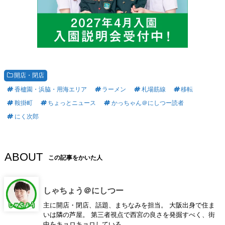
開店・閉店
香櫨園・浜脇・用海エリア
ラーメン
札場筋線
移転
鞍掛町
ちょっとニュース
かっちゃん＠にしつー読者
にく次郎
ABOUT
この記事をかいた人
しゃちょう＠にしつー
主に開店・閉店、話題、まちなみを担当。 大阪出身で住ま
いは隣の芦屋。 第三者視点で西宮の良さを発掘すべく、街
中をキョロキョロしている。