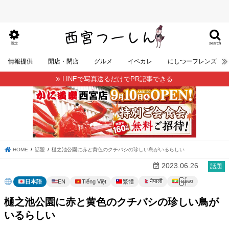
search
設定
情報提供
開店・閉店
グルメ
イベカレ
にしつーフレンズ
LINEで写真送るだけでPR記事できる
HOME
話題
樋之池公園に赤と黄色のクチバシの珍しい鳥がいるらしい
2023.06.26
話題
မြန်မာ
नेपाली
日本語
EN
Tiếng Việt
繁體
樋之池公園に赤と黄色のクチバシの珍しい鳥が
いるらしい