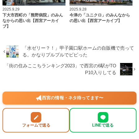
2025.9.29
2025.9.28
下大市西町の「熊野病院」のみん
今津の「ユニクロ」のみんなから
なからの思い出【西宮アーカイ
の思い出【西宮アーカイブ】
ブ】
「水ゼリー？！」甲子園口駅ホームの自販機で売って
る。かなりプルプルでビビった
「街の住みここちランキング2023」で西宮の6駅がTO
P10入りしてる
西宮の情報・ネタ待ってます〜
フォームで送る
LINEで送る