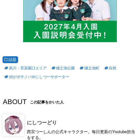
話題
夙川・苦楽園口エリア
樋之池公園
樋之池町
自然
頭がボサノバ＠にしつーサポーター
ABOUT
この記事をかいた人
にしつーどり
西宮つーしんの公式キャラクター。毎日更新のYoutube担当
をする。