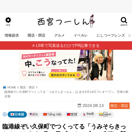
search
設定
情報提供
開店・閉店
グルメ
イベカレ
にしつーフレンズ
LINEで写真送るだけでPR記事できる
HOME
開店・閉店
臨港線ぞい久保町でつくってる「うみそらきっちん」は あす8月14日プレオープン。空海の新
店舗
2024.08.13
開店・閉店
မြန်မာ
नेपाली
日本語
EN
Tiếng Việt
繁體
臨港線ぞい久保町でつくってる「うみそらきっ