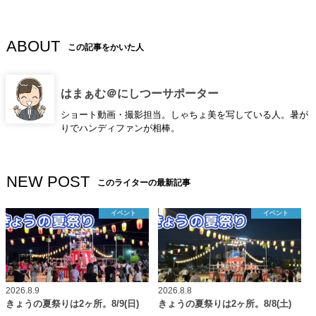
ABOUT
この記事をかいた人
はまぁむ＠にしつーサポーター
ショート動画・撮影担当。しゃちょ美を写している人。暑が
りでハンディファンが相棒。
NEW POST
このライターの最新記事
イベント
イベント
2026.8.9
2026.8.8
きょうの夏祭りは2ヶ所。8/9(日)
きょうの夏祭りは2ヶ所。8/8(土)