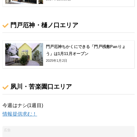
門戸厄神・樋ノ口エリア
門戸厄神ちかくにできる「門戸桟敷Panりょ
う」は1月11月オープン
2025年1月2日
夙川・苦楽園口エリア
今週はナシ(1週目)
情報提供求む！