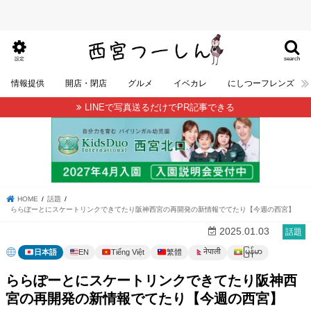
search
設定
情報提供
開店・閉店
グルメ
イベカレ
にしつーフレンズ
LINEで写真送るだけでPR記事できる
HOME
話題
ららぽーとにスケートリンクできてたり阪神西宮の再開発の新情報でてたり【今週の西宮】
2025.01.03
話題
မြန်မာ
नेपाली
日本語
EN
Tiếng Việt
繁體
ららぽーとにスケートリンクできてたり阪神西
宮の再開発の新情報でてたり【今週の西宮】