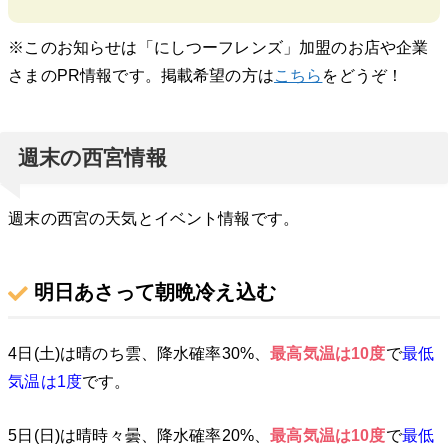
※このお知らせは「にしつーフレンズ」加盟のお店や企業
さまのPR情報です。掲載希望の方は
こちら
をどうぞ！
週末の西宮情報
週末の西宮の天気とイベント情報です。
明日あさって朝晩冷え込む
4日(土)は晴のち雲、降水確率30%、
最高気温は10
度
で
最低
気温は1
度
です。
5日(日)は晴時々曇、降水確率20%、
最高気温は10
度
で
最低