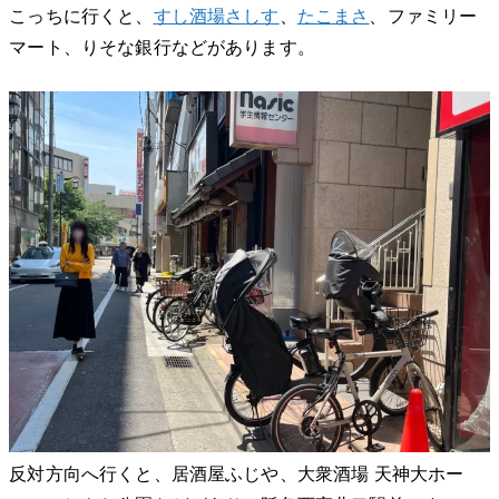
こっちに行くと、
すし酒場さしす
、
たこまさ
、ファミリー
マート、りそな銀行などがあります。
反対方向へ行くと、居酒屋ふじや、大衆酒場 天神大ホー