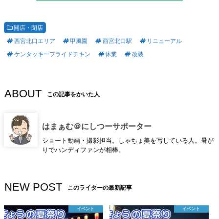
開店・閉店
西宮北口エリア
甲風園
西宮北口駅
リニューアル
ケンタッキーフライドチキン
休業
改装
ABOUT
この記事をかいた人
はまぁむ＠にしつーサポーター
ショート動画・撮影担当。しゃちょ美を写している人。暑が
りでハンディファンが相棒。
NEW POST
このライターの最新記事
イベント
イベント