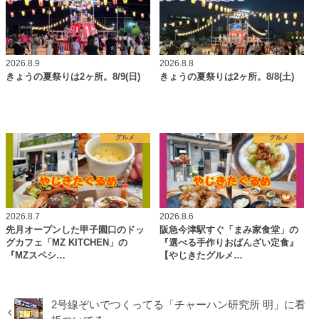
2026.8.9
2026.8.8
きょうの夏祭りは2ヶ所。8/9(日)
きょうの夏祭りは2ヶ所。8/8(土)
グルメ
グルメ
2026.8.7
2026.8.6
先月オープンした甲子園口のドッ
阪急今津駅すぐ「まみ家食堂」の
グカフェ「MZ KITCHEN」の
『選べる手作りおばんざい定食』
『MZスペシ…
【やじきたグルメ…
2号線ぞいでつくってる「チャーハン研究所 明」に看