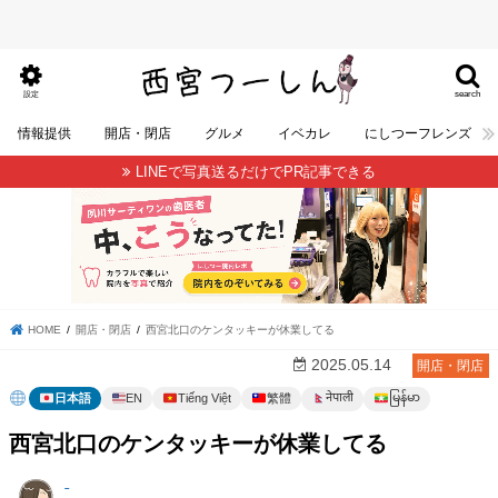
search
設定
情報提供
開店・閉店
グルメ
イベカレ
にしつーフレンズ
LINEで写真送るだけでPR記事できる
HOME
開店・閉店
西宮北口のケンタッキーが休業してる
2025.05.14
開店・閉店
မြန်မာ
नेपाली
日本語
EN
Tiếng Việt
繁體
西宮北口のケンタッキーが休業してる