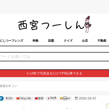
にしつーフレンズ
特集
話題
クイズ
お店
不動産
トカレンダー
「西宮スポット」に載せるには？
まちなみ
LINEで写真送るだけでPR記事できる
名前がすごい
မြန်မာ
2026.04.07
नेपाली
語
EN
Tiếng Việt
繁體