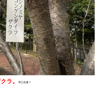
ザクラ。
早口言葉？