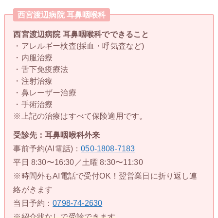
西宮渡辺病院 耳鼻咽喉科
西宮渡辺病院 耳鼻咽喉科でできること
・アレルギー検査(採血・呼気査など)
・内服治療
・舌下免疫療法
・注射治療
・鼻レーザー治療
・手術治療
※上記の治療はすべて保険適用です。
受診先：耳鼻咽喉科外来
事前予約(AI電話)：
050-1808-7183
平日 8:30〜16:30／土曜 8:30〜11:30
※時間外もAI電話で受付OK！翌営業日に折り返し連
絡がきます
当日予約：
0798-74-2630
※紹介状なしで受診できます