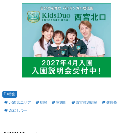
特集
JR西宮エリア
病院
室川町
西宮渡辺病院
健康塾
Dr.にしつー