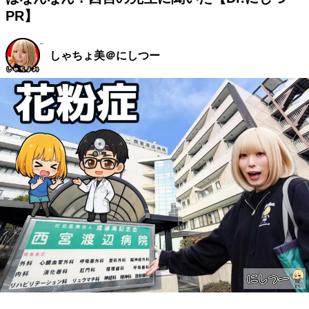
PR】
しゃちょ美＠にしつー