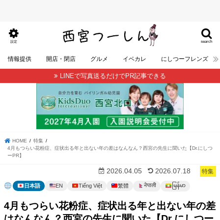
search
設定
情報提供
開店・閉店
グルメ
イベカレ
にしつーフレンズ
LINEで写真送るだけでPR記事できる
HOME
特集
4月もつらい花粉症、症状出る年と出ない年の差はなんなん？西宮の先生に聞いた【Dr.にしつ
ーPR】
2026.04.05
2026.07.18
特集
မြန်မာ
नेपाली
日本語
EN
Tiếng Việt
繁體
4月もつらい花粉症、症状出る年と出ない年の差
はなんなん？西宮の先生に聞いた【Dr.にしつー