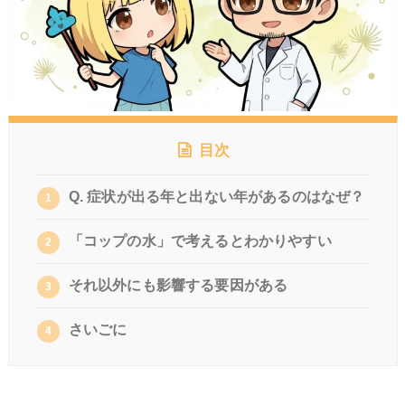
目次
Q. 症状が出る年と出ない年があるのはなぜ？
1
「コップの水」で考えるとわかりやすい
2
それ以外にも影響する要因がある
3
さいごに
4