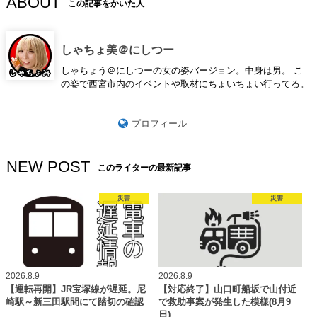
ABOUT
この記事をかいた人
しゃちょ美＠にしつー
しゃちょう＠にしつーの女の姿バージョン。中身は男。 こ
の姿で西宮市内のイベントや取材にちょいちょい行ってる。
プロフィール
NEW POST
このライターの最新記事
災害
災害
2026.8.9
2026.8.9
【運転再開】JR宝塚線が遅延。尼
【対応終了】山口町船坂で山付近
崎駅～新三田駅間にて踏切の確認
で救助事案が発生した模様(8月9
日)