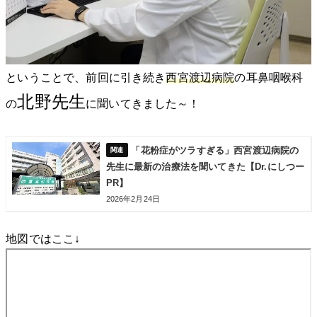
ということで、前回に引き続き
西宮渡辺病院
の耳鼻咽喉科
北野先生
の
に聞いてきました～！
「花粉症がツラすぎる」西宮渡辺病院の
先生に最新の治療法を聞いてきた【Dr.にしつー
PR】
2026年2月24日
地図ではここ↓