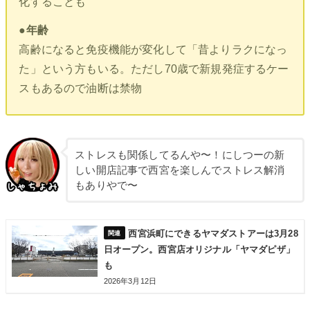
化することも
●年齢
高齢になると免疫機能が変化して「昔よりラクになっ
た」という方もいる。ただし70歳で新規発症するケー
スもあるので油断は禁物
ストレスも関係してるんや〜！にしつーの新
しい開店記事で西宮を楽しんでストレス解消
もありやで〜
西宮浜町にできるヤマダストアーは3月28
日オープン。西宮店オリジナル「ヤマダピザ」
も
2026年3月12日