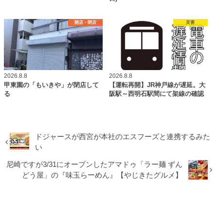
開店・閉店
災害
2026.8.8
2026.8.8
甲東園の「もいきや」が閉店して
【運転再開】JR神戸線が遅延。大
る
阪駅～西明石駅間にて架線の確認
ドジャースが西宮が本社のエスフーズと連携するみた
い
尼崎ですが3/31にオープンしたアマドゥ「ラー麺 ずん
どう屋」の『味玉らーめん』【やじきたグルメ】