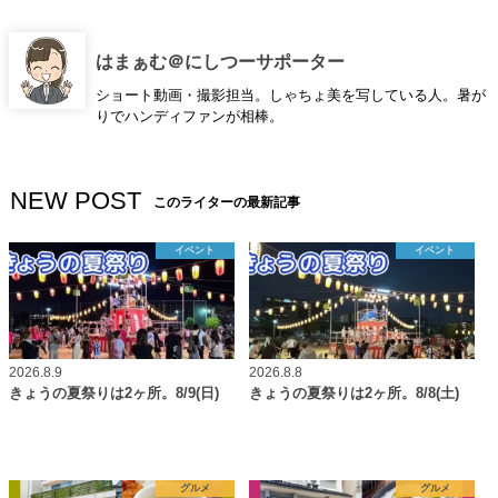
はまぁむ＠にしつーサポーター
ショート動画・撮影担当。しゃちょ美を写している人。暑が
りでハンディファンが相棒。
NEW POST
このライターの最新記事
イベント
イベント
2026.8.9
2026.8.8
きょうの夏祭りは2ヶ所。8/9(日)
きょうの夏祭りは2ヶ所。8/8(土)
グルメ
グルメ