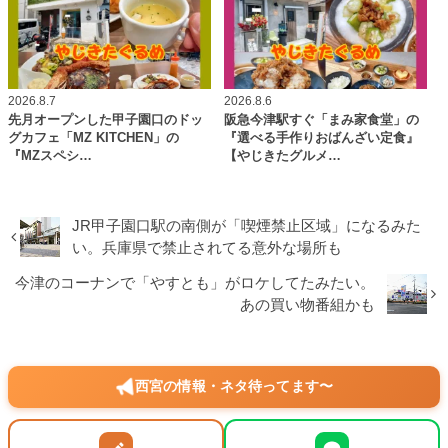
2026.8.7
2026.8.6
先月オープンした甲子園口のドッ
阪急今津駅すぐ「まみ家食堂」の
グカフェ「MZ KITCHEN」の
『選べる手作りおばんざい定食』
『MZスペシ…
【やじきたグルメ…
JR甲子園口駅の南側が「喫煙禁止区域」になるみた
い。兵庫県で禁止されてる意外な場所も
今津のコーナンで「やすとも」がロケしてたみたい。
あの買い物番組かも
西宮の情報・ネタ待ってます〜