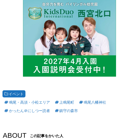
イベント
鳴尾・高須・小松エリア
上鳴尾町
鳴尾八幡神社
かったん＠にしつー読者
鎮守の森市
ABOUT
この記事をかいた人