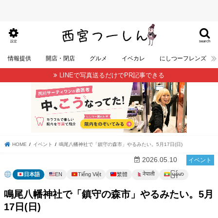
search
設定
情報提供
開店・閉店
グルメ
イベカレ
にしつーフレンズ
LINEで写真送るだけでPR記事できる
HOME
イベント
鳴尾八幡神社で「鎮守の森市」やるみたい。5月17日(日)
2026.05.10
イベント
မြန်မာ
नेपाली
日本語
EN
Tiếng Việt
繁體
鳴尾八幡神社で「鎮守の森市」やるみたい。5月
17日(日)