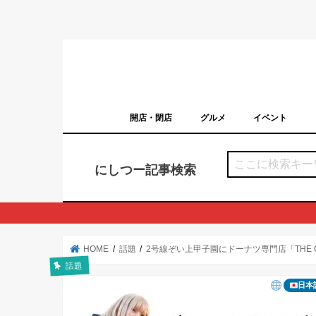
開店・閉店
グルメ
イベント
西宮の開店・閉店まとめ（日付順）
西宮市のイベン
にしつー記事検索
HOME
話題
2号線ぞい上甲子園にドーナツ専門店「THE 
話題
日本