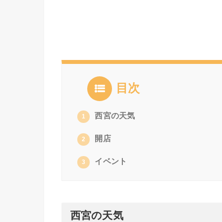
目次
西宮の天気
1
開店
2
イベント
3
西宮の天気