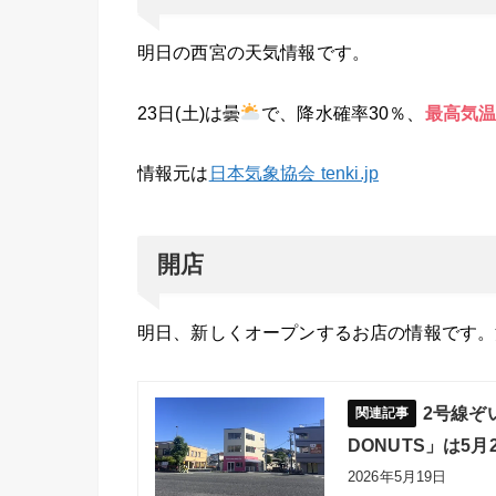
明日の西宮の天気情報です。
23日(土)は曇
で、降水確率30％、
最高気温
情報元は
日本気象協会 tenki.jp
開店
明日、新しくオープンするお店の情報です。
2号線ぞ
DONUTS」は5月
2026年5月19日