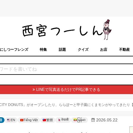
にしつーフレンズ
特集
話題
クイズ
お店
不動産
トカレンダー
「西宮スポット」に載せるには？
まちなみ
LINEで写真送るだけでPR記事できる
CITY DONUTS」がオープンしたり、ららぽーと甲子園にくまモンがやってきたり
မြန်မာ
2026.05.22
नेपाली
語
EN
Tiếng Việt
繁體