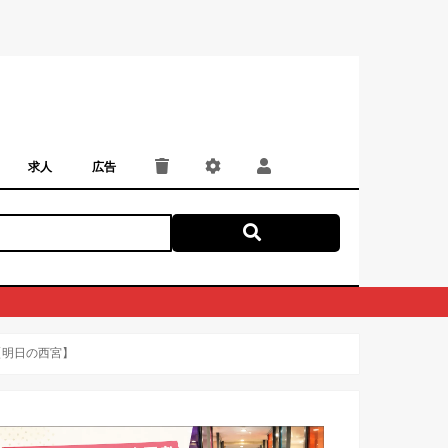
求人
広告
パート・アルバイト
正社員・契約社員
にしつー広告
広告掲載
【明日の西宮】