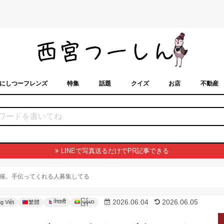
にしつーフレンズ
特集
話題
クイズ
お店
不動産
トカレンダー
「西宮スポット」に載せるには？
まちなみ
LINEで写真送るだけでPR記事できる
)開催。手伝ってくれる人募集してる
မြန်မာ
2026.06.04
2026.06.05
नेपाली
g Việt
繁體