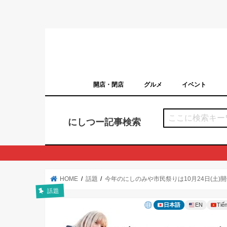
開店・閉店
グルメ
イベント
西宮の開店・閉店まとめ（日付順）
西宮市のイベン
にしつー記事検索
HOME
話題
今年のにしのみや市民祭りは10月24日(土
話題
日本語
EN
Tiến